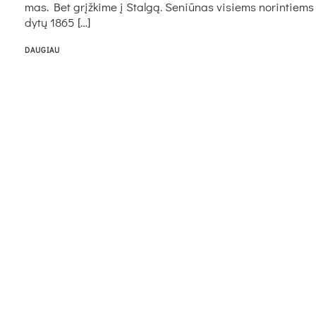
mas. Bet grįž­ki­me į Stal­gą. Se­niū­nas vi­siems no­rin­tiems
dy­tų 1865 […]
DAUGIAU