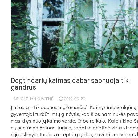
Degtindarių kaimas dabar sapnuoja tik
gandrus
NIJOLĖ JANKUVIENĖ
2019-09-20
Į mies­tą – tik duo­nos ir „Že­mai­čio“ Kai­my­ni­nio Stal­gė­nų
gy­ven­to­jai tur­būt im­tų gin­čy­tis, kad šios na­mi­nu­kės pa­va
mas ki­lęs nuo jų kai­mo var­do. Ir be rei­ka­lo. Kaip ti­ki­na S
nų se­niū­nas Arū­nas Jur­kus, ka­dai­se deg­ti­nė vir­ta vi­sa­
ni­jos slė­ny­je, tad jos re­cep­tū­rą ga­lė­tų sa­vin­tis ne vie­nas