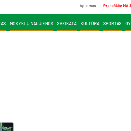
Apie mus
Praneškite NAU
TAS
MOKYKLŲ NAUJIENOS
SVEIKATA
KULTŪRA
SPORTAS
GY