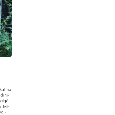
 kai­mo
­di­ni­
tal­gė­
me Mi­
 kai­