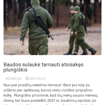
Baudos sulaukė tarnauti atsisakęs
plungiškis
REDAKCIJA
2021-09-23
Nuo pat pradžių neketino tarnauti Bent jau taip jis
aiškino per apklausą, kurios metu visiškai pripažino
kaltę. Plungiškis prisiminė, kad šių metų sausio mėnesį,
dieną, kai buvo paskelbti 2021 m. šauktinių sąrašai, jis