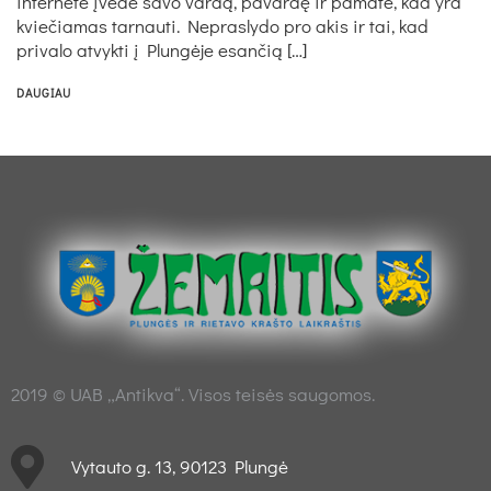
internete įvedė savo vardą, pavardę ir pamatė, kad yra
kviečiamas tarnauti. Nepraslydo pro akis ir tai, kad
privalo atvykti į Plungėje esančią […]
DAUGIAU
2019 © UAB „Antikva“. Visos teisės saugomos.
Vytauto g. 13, 90123 Plungė