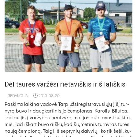
Dėl taurės varžėsi rietaviškis ir šilališkis
REDAKCIJA
2019-08-20
Paskirta laikina vadovė Tarp už­si­re­gist­ra­vu­sių­jų į šį tur­
ny­rą bu­vo ir daug­kar­ti­nis jo čem­pio­nas Ka­ro­lis Bliu­tas.
Ta­čiau jis į var­žy­bas neat­vy­ko, mat jos dub­lia­vo­si su ki­to­
mis. Tad iš­kart bu­vo aiš­ku, kad šių­me­ti­nis tur­ny­ras tu­rės
nau­ją čem­pio­ną. Tai­gi iš sep­ty­nių da­ly­vių li­ko tik še­ši, ku­