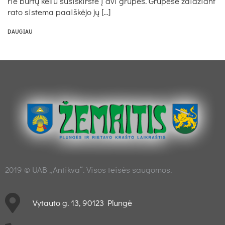
rie bur­tų ke­liu su­si­skirs­tė į dvi gru­pes. Gru­pė­se žai­džiant
ra­to sis­te­ma paaiš­kė­jo jų […]
DAUGIAU
2019 © UAB „Antikva“. Visos teisės saugomos.
Vytauto g. 13, 90123 Plungė