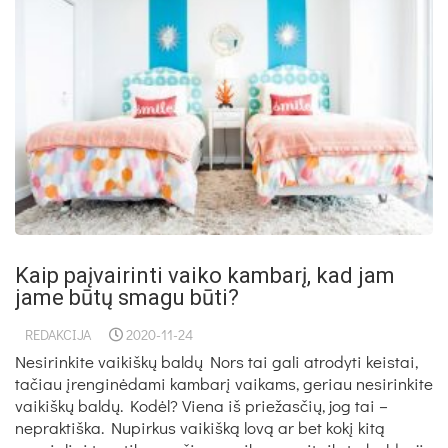
Kaip paįvairinti vaiko kambarį, kad jam
jame būtų smagu būti?
REDAKCIJA
2020-11-24
Nesirinkite vaikiškų baldų Nors tai gali atrodyti keistai,
tačiau įrenginėdami kambarį vaikams, geriau nesirinkite
vaikiškų baldų. Kodėl? Viena iš priežasčių, jog tai –
nepraktiška. Nupirkus vaikišką lovą ar bet kokį kitą