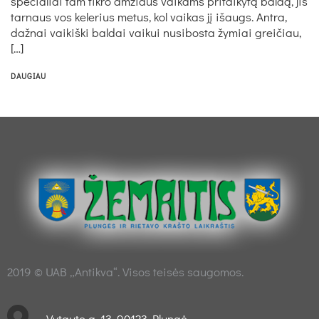
specialiai tam tikro amžiaus vaikams pritaikytą baldą, jis
tarnaus vos kelerius metus, kol vaikas jį išaugs. Antra,
dažnai vaikiški baldai vaikui nusibosta žymiai greičiau,
[…]
DAUGIAU
2019 © UAB „Antikva“. Visos teisės saugomos.
Vytauto g. 13, 90123 Plungė