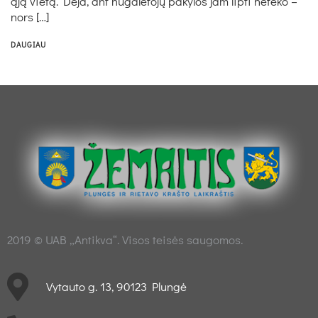
ąją vietą. Deja, ant nugalėtojų pakylos jam lipti neteko –
nors […]
DAUGIAU
2019 © UAB „Antikva“. Visos teisės saugomos.
Vytauto g. 13, 90123 Plungė