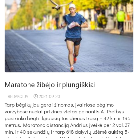
Maratone žibėjo ir plungiškiai
REDAKCIJA
2021-09-20
Tarp bėgikų jau gerai žinomas, įvairiose bėgimo
varžybose nuolat prizines vietas pelnantis A. Preibys
pasirinko bėgti ilgiausią tos dienos trasą – 42 km ir 195
metrus. Maratono distanciją Andrius įveikė per 2 val. 37
min. ir 40 sekundžių ir tarp 618 dalyvių užėmė aukštą 5-