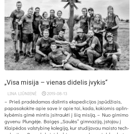
„Visa misija – vienas didelis įvykis“
LINA LIŪNIENĖ
2019-08-13
– Prieš pra­dė­da­mas da­lin­tis eks­pe­di­ci­jos įspū­džiais,
pa­pa­sa­ko­ki­te apie sa­ve ir apie tai, ka­da, ko­kio­mis ap­lin­
ky­bė­mis gi­mė min­tis įsi­trauk­ti į šią mi­si­ją. – Nuo gi­mi­mo
gy­ve­nu Plun­gė­je. Bai­gęs „Sau­lės“ gim­na­zi­ją, įsto­jau į
Klai­pė­dos vals­ty­bi­nę ko­le­gi­ją, kur stu­di­ja­vau mais­to tech­