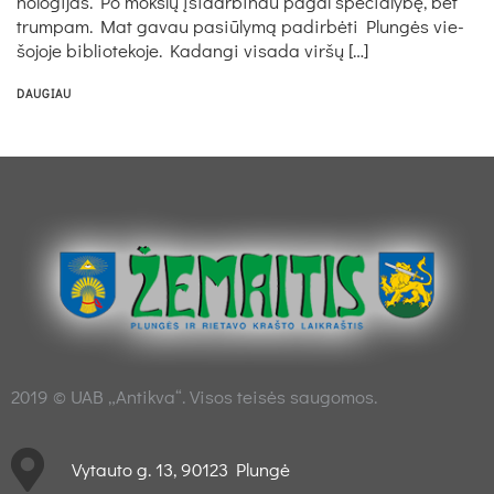
no­lo­gi­jas. Po moks­lų įsi­dar­bi­nau pa­gal spe­cia­ly­bę, bet
trum­pam. Mat ga­vau pa­siū­ly­mą pa­dir­bė­ti Plun­gės vie­
šo­jo­je bib­lio­te­ko­je. Ka­dan­gi vi­sa­da vir­šų […]
DAUGIAU
2019 © UAB „Antikva“. Visos teisės saugomos.
Vytauto g. 13, 90123 Plungė