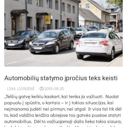
Automobilių statymo įpročius teks keisti
LINA LIŪNIENĖ
2019-08-20
„Tel­šių gat­vę kei­kiu kas­kart, kai ten­ka ja va­žiuo­ti. Nuo­lat
pa­puo­lu į spūs­tis, o kar­tais – ir į to­kias si­tua­ci­jas, kai
neį­ma­no­ma ju­dė­ti nei pir­myn, nei at­gal. Ir vi­sa tai tik dėl
to, kad val­džia lei­džia abie­jo­se tos gat­vės pu­sė­se sta­ty­ti
au­to­mo­bi­lius. Dėl to va­žiuo­ja­mo­ji da­lis lie­ka to­kia siau­ra,