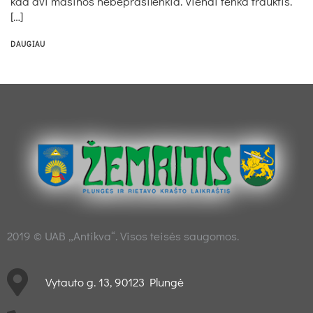
kad dvi ma­ši­nos ne­bep­ra­si­len­kia. Vie­nai ten­ka trauk­tis.
[…]
DAUGIAU
2019 © UAB „Antikva“. Visos teisės saugomos.
Vytauto g. 13, 90123 Plungė