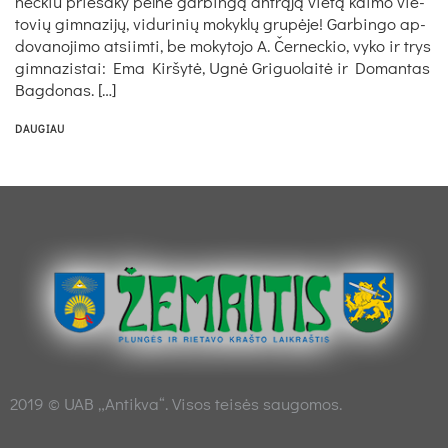
nec­kiu prie­ša­ky pel­nė gar­bin­gą ant­rą­ją vie­tą kai­mo vie­
to­vių gim­na­zi­jų, vi­du­ri­nių mo­kyk­lų gru­pė­je! Gar­bin­go ap­
do­va­no­ji­mo at­siim­ti, be mo­ky­to­jo A. Čer­nec­kio, vy­ko ir trys
gim­na­zis­tai: Ema Kir­šy­tė, Ug­nė Gri­guo­lai­tė ir Do­man­tas
Bag­do­nas. […]
DAUGIAU
2019 © UAB „Antikva“. Visos teisės saugomos.