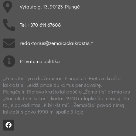
Vytauto g. 13, 90123 Plungė
Tel. +370 611 67608
redaktorius@zemaiciolaikrastis.lt
Privatumo politika
„Žemaitis“ yra didžiausias Plungės ir Rietavo krašto
laikraštis. Leidžiamas du kartus per savaitę.
Plungės ir Rietavo krašto laikraščio „Žemaitis“ pirmtakas
„Socialistinis kelias“ įkurtas 1948 m. lapkričio mėnesį. Po
to jis pavadintas „Kibirkštimi“. „Žemaičio“ pavadinimą
laikraštis gavo 1990 m. spalio 3-iąją.