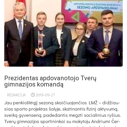
Prezidentas apdovanotojo Tverų
gimnazijos komandą
REDAKCIJA
2019-09-27
Jau pen­kio­lik­tą­jį se­zo­ną skai­čiuo­jan­čios LMŽ – di­džiau­
sias spor­to pro­jek­tas ša­ly­je, ska­ti­nan­tis fi­zi­nį ak­ty­vu­mą,
svei­ką gy­ven­se­ną, pa­de­dan­tis megz­ti so­cia­li­nius ry­šius.
Tve­rų gim­na­zi­jos spor­ti­nin­kai su mo­ky­to­ju And­riu­mi Čer­