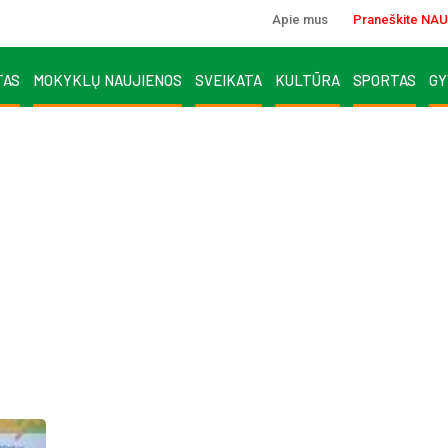
Apie mus
Praneškite NAU
TAS
MOKYKLŲ NAUJIENOS
SVEIKATA
KULTŪRA
SPORTAS
GY