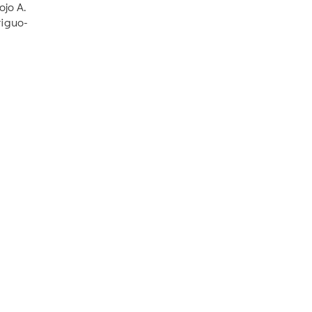
o­jo A.
ri­guo­