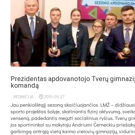
Prezidentas apdovanotojo Tverų gimnazi
komandą
REDAKCIJA
2019-09-27
Jau pen­kio­lik­tą­jį se­zo­ną skai­čiuo­jan­čios LMŽ – di­džiau­
spor­to pro­jek­tas ša­ly­je, ska­ti­nan­tis fi­zi­nį ak­ty­vu­mą, svei­
ven­se­ną, pa­de­dan­tis megz­ti so­cia­li­nius ry­šius. Tve­rų gim
jos spor­ti­nin­kai su mo­ky­to­ju And­riu­mi Čer­nec­kiu prie­ša­k
gar­bin­gą ant­rą­ją vie­tą kai­mo vie­to­vių gim­na­zi­jų, vi­du­ri