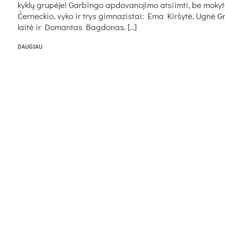
kyk­lų gru­pė­je! Gar­bin­go ap­do­va­no­ji­mo at­siim­ti, be mo­ky­t
Čer­nec­kio, vy­ko ir trys gim­na­zis­tai: Ema Kir­šy­tė, Ug­nė G
lai­tė ir Do­man­tas Bag­do­nas. […]
DAUGIAU