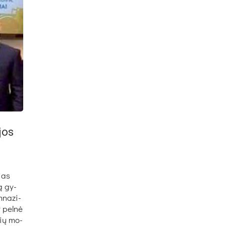
jos
sias
ką gy­
­na­zi­
y pel­nė
­nių mo­