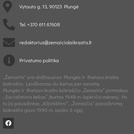
Vytauto g. 13, 90123 Plungė
Tel. +370 611 67608
redaktorius@zemaiciolaikrastis.lt
Privatumo politika
„Žemaitis“ yra didžiausias Plungės ir Rietavo krašto
laikraštis. Leidžiamas du kartus per savaitę.
Plungės ir Rietavo krašto laikraščio „Žemaitis“ pirmtakas
„Socialistinis kelias“ įkurtas 1948 m. lapkričio mėnesį. Po
to jis pavadintas „Kibirkštimi“. „Žemaičio“ pavadinimą
laikraštis gavo 1990 m. spalio 3-iąją.