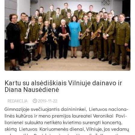
Kartu su alsėdiškiais Vilniuje dainavo ir
Diana Nausėdienė
REDAKCIJA
2019-11-22
Gim­na­zi­jo­je sve­čiuo­jan­tis dai­ni­nin­kei, Lie­tu­vos na­cio­na­
li­nės kul­tū­ros ir me­no pre­mi­jos lau­rea­tei Ve­ro­ni­kai Po­vi­
lio­nie­nei su­lauk­ta ne­ti­kė­to kvie­ti­mo su­reng­ti kon­cer­tą,
skir­tą Lie­tu­vos Ka­riuo­me­nės die­nai, Vil­niu­je, jos ve­da­mų