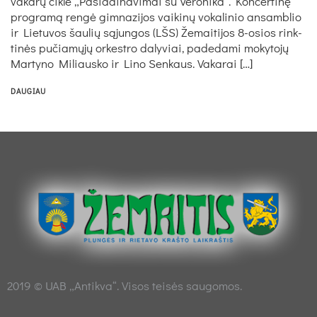
va­ka­rų cik­le „Pa­si­dai­na­vi­mai su Ve­ro­ni­ka“. Kon­cer­ti­nę
pro­gra­mą ren­gė gim­na­zi­jos vai­ki­nų vo­ka­li­nio an­samb­lio
ir Lie­tu­vos šau­lių są­jun­gos (LŠS) Že­mai­ti­jos 8-osios rink­
ti­nės pu­čia­mų­jų or­kest­ro da­ly­viai, pa­de­da­mi mo­ky­to­jų
Mar­ty­no Mi­liaus­ko ir Li­no Sen­kaus. Va­ka­rai […]
DAUGIAU
2019 © UAB „Antikva“. Visos teisės saugomos.