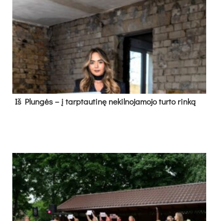
Iš Plungės – į tarptautinę nekilnojamojo turto rinką