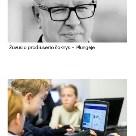
Žu­vu­sio pro­diu­se­rio šak­nys – Plun­gė­je