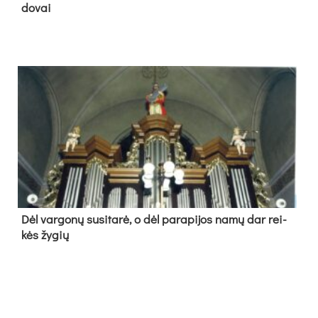
do­vai
Dėl var­go­nų su­si­ta­rė, o dėl pa­ra­pi­jos na­mų dar rei­
kės žy­gių