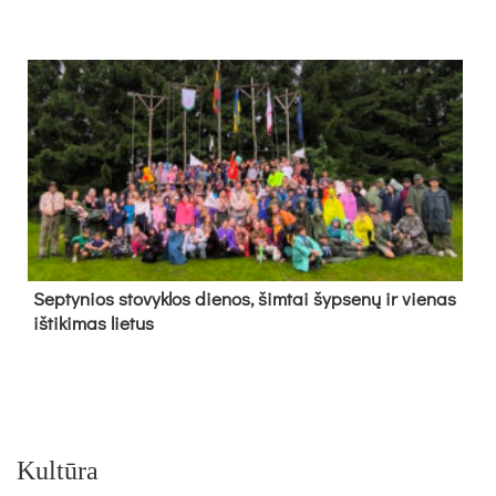
Sep­ty­nios sto­vyk­los die­nos, šim­tai šyp­se­nų ir vie­nas
iš­ti­ki­mas lie­tus
Kultūra