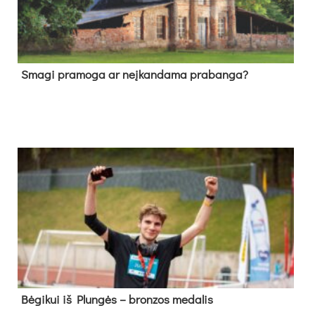
Sma­gi pra­mo­ga ar neį­kan­da­ma pra­ban­ga?
Bė­gi­kui iš Plun­gės – bron­zos me­da­lis