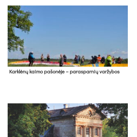
Kark­lė­nų kai­mo pa­šo­nė­je – pa­ras­par­nių var­žy­bos