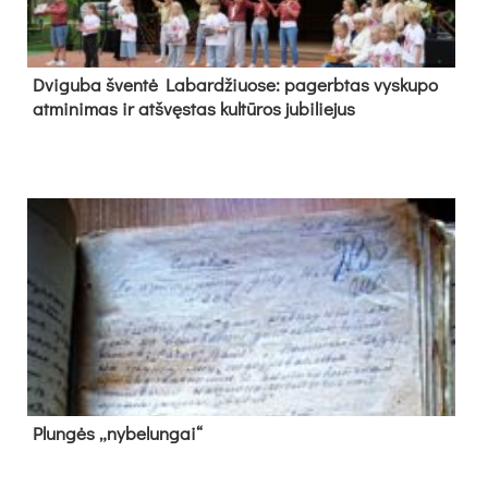
Dvi­gu­ba šven­tė La­bar­džiuo­se: pa­gerb­tas vys­ku­po
at­mi­ni­mas ir at­švęs­tas kul­tū­ros ju­bi­lie­jus
Plun­gės „ny­be­lun­gai“