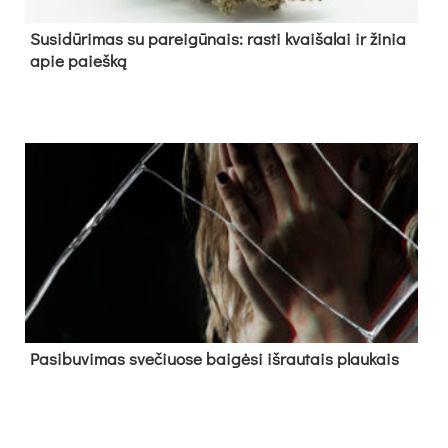
Su­si­dū­ri­mas su pa­rei­gū­nais: ras­ti kvai­ša­lai ir ži­nia
apie paieš­ką
Pa­si­bu­vi­mas sve­čiuo­se bai­gė­si iš­rau­tais plau­kais