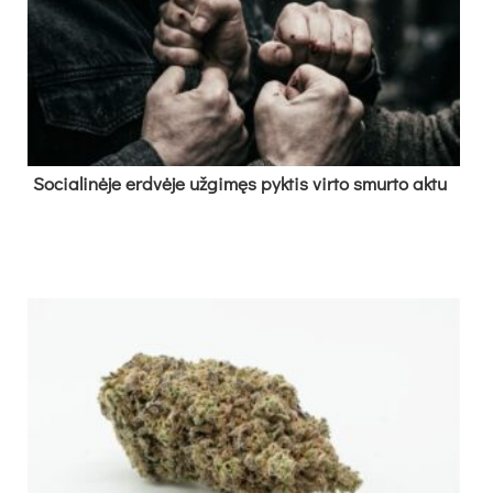
So­cia­li­nė­je erd­vė­je už­gi­męs pyk­tis vir­to smur­to ak­tu