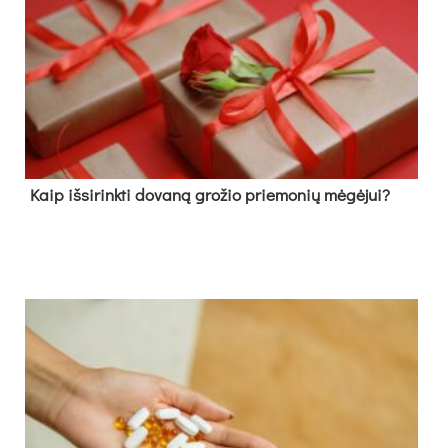
Kaip išsirinkti dovaną grožio priemonių mėgėjui?