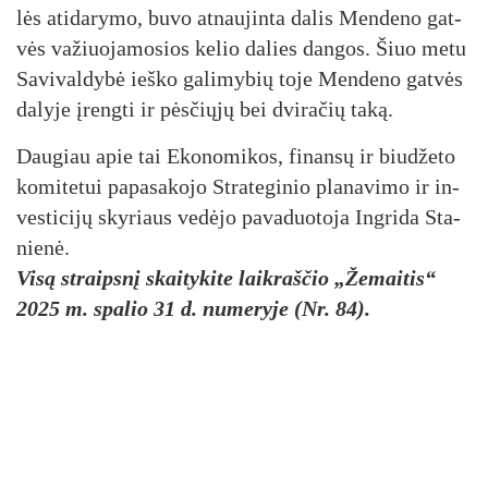
lės ati­da­ry­mo, bu­vo at­nau­jin­ta da­lis Men­de­no gat­
vės va­žiuo­ja­mo­sios ke­lio da­lies dan­gos. Šiuo me­tu
Sa­vi­val­dy­bė ieš­ko ga­li­my­bių to­je Men­de­no gat­vės
da­ly­je įreng­ti ir pės­čių­jų bei dvi­ra­čių ta­ką.
Dau­giau apie tai Eko­no­mi­kos, fi­nan­sų ir biu­dže­to
ko­mi­te­tui pa­pa­sa­ko­jo Stra­te­gi­nio pla­na­vi­mo ir in­
ves­ti­ci­jų sky­riaus ve­dė­jo pa­va­duo­to­ja Ing­ri­da Sta­
nie­nė.
Visą straipsnį skaitykite laikraščio „Žemaitis“
2025 m. spalio 31 d. numeryje (Nr. 84).