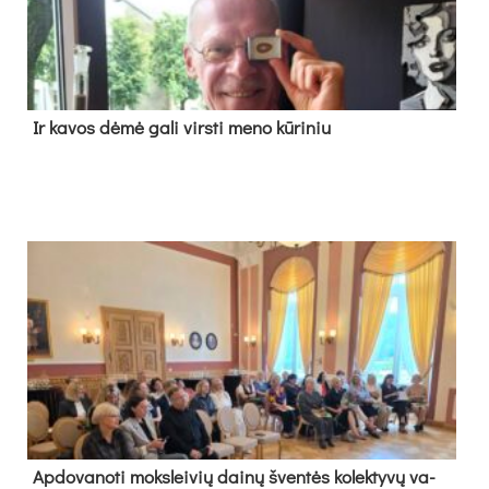
Ir ka­vos dė­mė ga­li virs­ti me­no kū­ri­niu
Ap­do­va­no­ti moks­lei­vių dai­nų šven­tės ko­lek­ty­vų va­