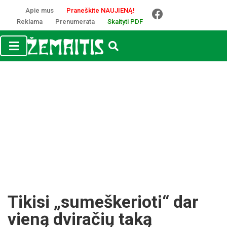
Apie mus
Praneškite NAUJIENĄ!
Reklama
Prenumerata
Skaityti PDF
Ti­ki­si „su­meš­ke­rio­ti“ dar
vie­ną dvi­ra­čių ta­ką