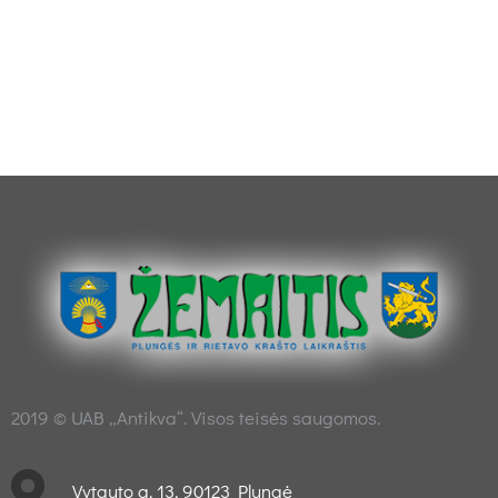
2019 © UAB „Antikva“. Visos teisės saugomos.
Vytauto g. 13, 90123 Plungė