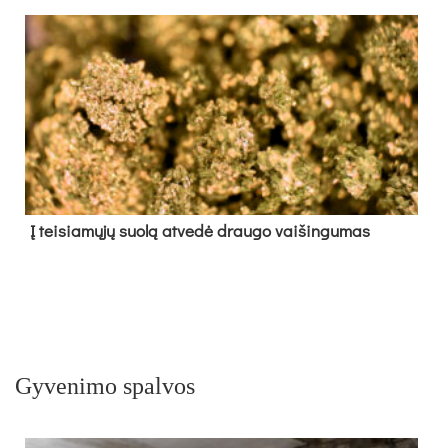
Į tei­sia­mų­jų suo­lą at­ve­dė drau­go vai­šin­gu­mas
Gyvenimo spalvos