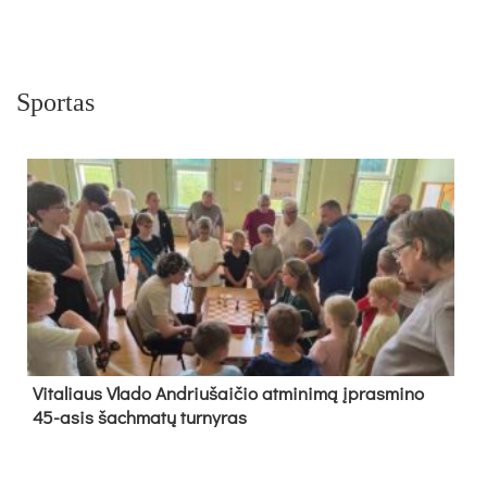
Sportas
Vi­ta­liaus Vla­do And­riu­šai­čio at­mi­ni­mą įpras­mi­no
45-asis šach­ma­tų tur­ny­ras