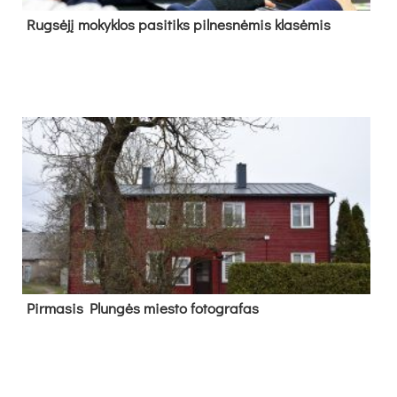
Rug­sė­jį mo­kyk­los pa­si­tiks pil­nes­nė­mis kla­sė­mis
Pir­ma­sis Plun­gės mies­to fo­tog­ra­fas