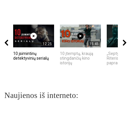
12:25
15:45
10 įsimintinų
10 įtemptų, kraują
„Septynių Ka
detektyvinių serialų
stingdančių kino
Riteris" – kai
istorijų
paprastumas
Naujienos iš interneto: