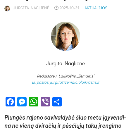
JURGITA NAGLIENĖ
2025-10-31
AKTUALIJOS
Jurgita Naglienė
Redaktorė /
Laikraštis „Žemaitis“
El. paštas: jurgita@zemaiciolaikrastis.lt
Facebook
Messenger
WhatsApp
Viber
Share
Plun­gės ra­jo­no sa­vi­val­dy­bė šiuo me­tu įgy­ven­di­
na ne vie­ną dvi­ra­čių ir pės­čių­jų ta­kų įren­gi­mo