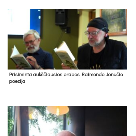
Pri­si­min­ta aukš­čiau­sios pra­bos Rai­mon­do Jo­nu­čio
poe­zi­ja