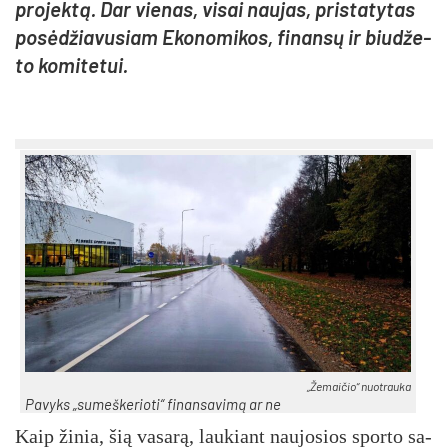
pro­jek­tą. Dar vie­nas, vi­sai nau­jas, pri­sta­ty­tas
po­sė­džia­vu­siam Eko­no­mi­kos, fi­nan­sų ir biu­dže­
to ko­mi­te­tui.
„Žemaičio“ nuotrauka
Pavyks „sumeškerioti“ finansavimą ar ne
Kaip ži­nia, šią va­sa­rą, lau­kiant nau­jo­sios spor­to sa­