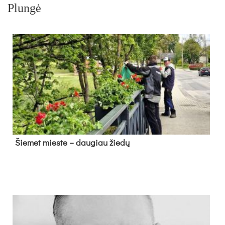
Plungė
Šie­met mies­te – dau­giau žie­dų