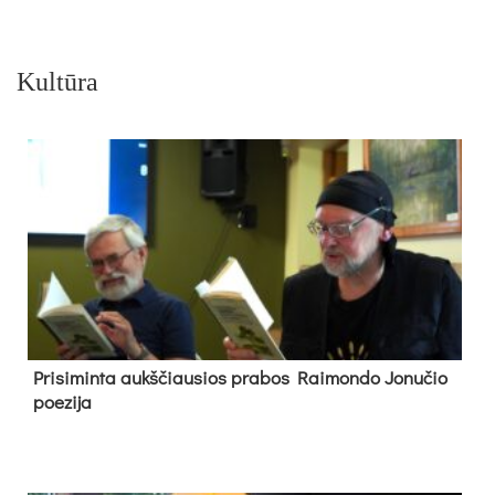
Kultūra
Pri­si­min­ta aukš­čiau­sios pra­bos Rai­mon­do Jo­nu­čio
poe­zi­ja