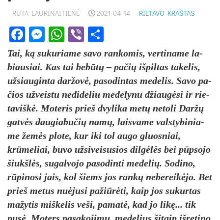
RŪTA LAURINAITIENĖ
2021-04-14
RIETAVO KRAŠTAS
Facebook
Messenger
WhatsApp
Viber
Share
Tai, ką su­ku­ria­me sa­vo ran­ko­mis, ver­ti­na­me la­
biau­siai. Kas tai be­būtų – pa­čių iš­pil­tas ta­ke­lis,
už­siau­gin­ta dar­žovė, pa­so­din­tas me­de­lis. Sa­vo pa­
čios už­veis­tu ne­di­de­liu me­de­ly­nu džiaugė­si ir rie­
ta­viškė. Mo­te­ris prie­š dvy­li­ka metų ne­to­li Daržų
gatvės dau­gia­bu­čių namų, lais­va­me vals­ty­bi­nia­
me žemės plo­te, kur iki tol au­go gluos­niai,
krūme­liai, bu­vo už­si­vei­su­sios dilgėlės bei pūpso­jo
šiukšlės, su­gal­vo­jo pa­so­din­ti me­de­lių. So­di­no,
rūpi­no­si jais, kol šiems jos rankų ne­be­reikė­jo. Bet
prie­š me­tus nu­ėju­si pa­žiūrė­ti, kaip jos su­kur­tas
ma­žy­tis miš­ke­lis ve­ši, pa­matė, kad jo likę... tik
pusė. Mo­ters pa­sa­ko­ji­mu, me­de­lius ši­taip iš­re­ti­no