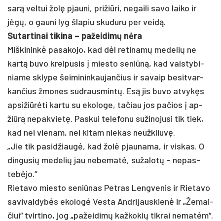
sarą vel­tui žolę pjau­ni, pri­žiū­ri, ne­gai­li sa­vo lai­ko ir
jėgų, o gau­ni lyg šla­piu sku­du­ru per veidą.
Su­tar­ti­nai ti­ki­na – pa­žei­dimų nėra
Miš­ki­ninkė pa­sa­ko­jo, kad dėl re­ti­namų me­de­lių ne
kartą bu­vo krei­pu­sis į mies­to se­niūną, kad vals­ty­bi­
nia­me skly­pe šei­mi­nin­kau­jan­čius ir sa­vaip be­si­tvar­
kan­čius žmo­nes su­draus­mintų. Esą jis bu­vo at­vykęs
ap­si­žiūrė­ti kar­tu su eko­lo­ge, ta­čiau jos pa­čios į ap­
žiūrą ne­pak­vietę. Pas­kui te­le­fo­nu su­ži­no­ju­si tik tiek,
kad nei vie­nam, nei ki­tam nie­kas neužk­liuvę.
„Jie tik pa­si­džiaugė, kad žolė pjau­na­ma, ir vis­kas. O
din­gu­sių me­de­lių jau ne­be­matė, su­ža­lotų – ne­pas­
tebė­jo.“
Rie­ta­vo mies­to se­niū­nas Pet­ras Leng­ve­nis ir Rie­ta­vo
sa­vi­val­dybės eko­logė Ves­ta And­ri­jaus­kienė ir „Že­mai­
čiui“ tvir­ti­no, jog „pa­žei­dimų kaž­ko­kių tik­rai ne­matėm“.