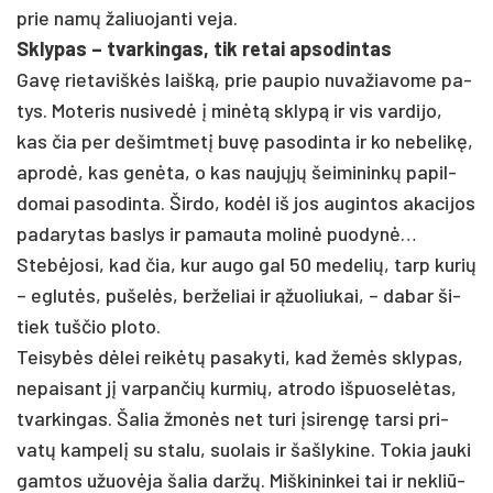
prie namų ža­liuo­jan­ti ve­ja.
Skly­pas – tvar­kin­gas, tik re­tai ap­so­din­tas
Gavę rie­ta­viškės laišką, prie pau­pio nu­va­žia­vo­me pa­
tys. Mo­te­ris nu­si­vedė į minėtą sklypą ir vis var­di­jo,
kas čia per de­šimt­metį buvę pa­so­din­ta ir ko ne­be­likę,
ap­rodė, kas genė­ta, o kas naujųjų šei­mi­ninkų pa­pil­
do­mai pa­so­din­ta. Šir­do, kodėl iš jos au­gin­tos aka­ci­jos
pa­da­ry­tas bas­lys ir pa­mau­ta mo­linė puo­dynė…
Stebė­jo­si, kad čia, kur au­go gal 50 me­de­lių, tarp ku­rių
– eg­lutės, pu­šelės, ber­že­liai ir ąžuo­liu­kai, – da­bar ši­
tiek tuš­čio plo­to.
Tei­sybės dėlei reikėtų pa­sa­ky­ti, kad žemės skly­pas,
ne­pai­sant jį var­pan­čių kur­mių, at­ro­do iš­puo­selė­tas,
tvar­kin­gas. Ša­lia žmonės net tu­ri įsi­rengę tar­si pri­
vatų kam­pelį su sta­lu, suo­lais ir šaš­ly­ki­ne. To­kia jau­ki
gam­tos užuovė­ja ša­lia daržų. Miš­ki­nin­kei tai ir ne­kliū­