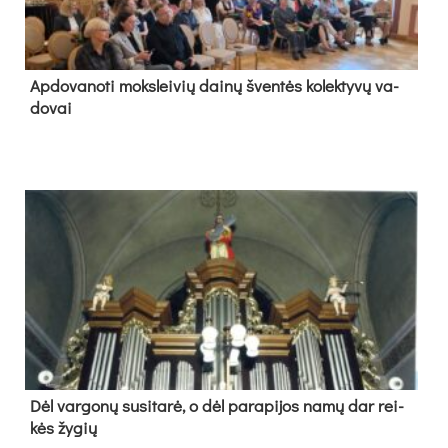
Ap­do­va­no­ti moks­lei­vių dai­nų šven­tės ko­lek­ty­vų va­
do­vai
Dėl var­go­nų su­si­ta­rė, o dėl pa­ra­pi­jos na­mų dar rei­
kės žy­gių