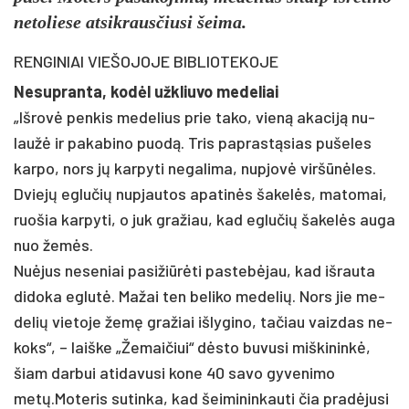
ne­to­lie­se at­si­kraus­čiu­si šei­ma.
REN­GI­NIAI VIE­ŠO­JO­JE BIB­LIO­TE­KO­JE
Ne­sup­ran­ta, kodėl užk­liu­vo me­de­liai
„Iš­rovė pen­kis me­de­lius prie ta­ko, vieną aka­ciją nu­
laužė ir pa­ka­bi­no puodą. Tris pa­prastą­sias pu­še­les
kar­po, nors jų kar­py­ti ne­ga­li­ma, nu­pjovė viršūnė­les.
Dviejų eg­lu­čių nu­pjau­tos apa­tinės ša­kelės, ma­to­mai,
ruo­šia kar­py­ti, o juk gra­žiau, kad eg­lu­čių ša­kelės au­ga
nuo žemės.
Nuė­jus ne­se­niai pa­si­žiūrė­ti pa­stebė­jau, kad iš­rau­ta
di­do­ka eg­lutė. Ma­žai ten be­li­ko me­de­lių. Nors jie me­
de­lių vie­to­je žemę gra­žiai iš­ly­gi­no, ta­čiau vaiz­das ne­
koks“, – laiš­ke „Že­mai­čiui“ dėsto bu­vu­si miš­ki­ninkė,
šiam dar­bui ati­da­vu­si ko­ne 40 sa­vo gy­ve­ni­mo
metų.Mo­te­ris su­tin­ka, kad šei­mi­nin­kau­ti čia pra­dėju­si