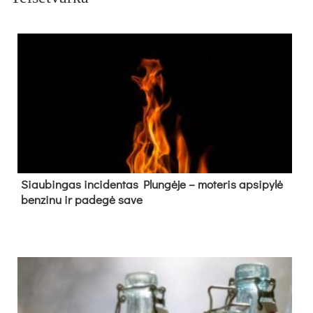
Siau­bin­gas in­ci­den­tas Plun­gė­je – mo­te­ris ap­si­py­lė
ben­zi­nu ir pa­de­gė sa­ve