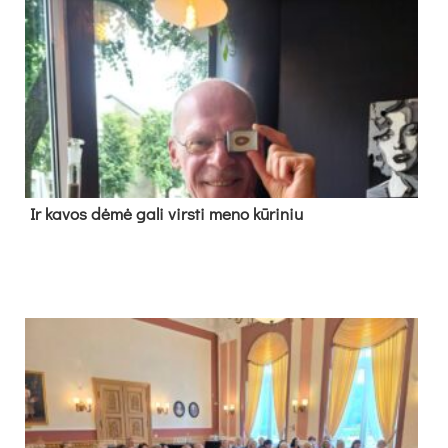
Ir ka­vos dė­mė ga­li virs­ti me­no kū­ri­niu