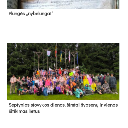
Plun­gės „ny­be­lun­gai“
Sep­ty­nios sto­vyk­los die­nos, šim­tai šyp­se­nų ir vie­nas
iš­ti­ki­mas lie­tus