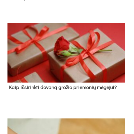
Kaip išsirinkti dovaną grožio priemonių mėgėjui?