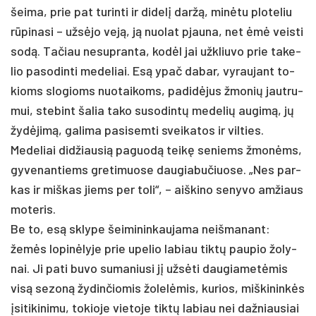
šei­ma, prie pat tu­rin­ti ir di­delį daržą, minė­tu plo­te­liu
rūpi­na­si – užsė­jo veją, ją nuo­lat pjau­na, net ėmė veis­ti
sodą. Ta­čiau ne­sup­ran­ta­, kodėl jai užk­liu­vo prie ta­ke­
lio pa­so­din­ti me­de­liai. Esą ypač da­bar, vy­rau­jant to­
kioms slo­gioms nuo­tai­koms, pa­didė­jus žmo­nių jaut­ru­
mui, ste­bint ša­lia ta­ko su­so­dintų me­de­lių au­gimą, jų
žydė­jimą, ga­li­ma pa­si­sem­ti svei­ka­tos ir vil­ties.
Me­de­liai did­žiau­sią pa­guodą teikę se­niems žmonėms,
gy­ve­nan­tiems gre­ti­muo­se dau­gia­bu­čiuo­se. „Nes par­
kas ir miš­kas jiems per to­li“, – aiš­ki­no se­ny­vo am­žiaus
mo­te­ris.
Be to, esą sklype šei­mi­nin­kau­ja­ma neiš­ma­nant:
žemės lo­pinė­ly­je prie upe­lio la­biau tiktų pau­pio žo­ly­
nai. Ji pa­ti bu­vo su­ma­niu­si jį užsė­ti dau­gia­metė­mis
visą se­zoną žy­din­čio­mis žo­lelė­mis, ku­rios, miš­ki­ninkės
įsi­ti­ki­ni­mu, to­kio­je vie­to­je tiktų la­biau nei daž­niau­siai