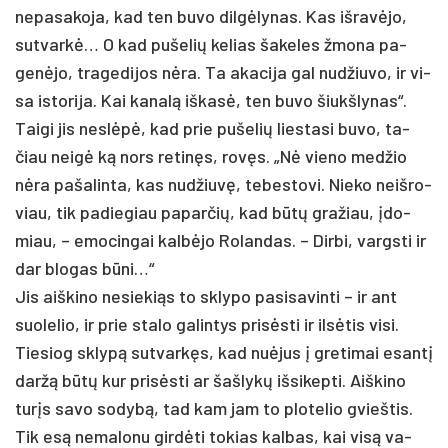
ne­pa­sa­ko­ja, kad ten bu­vo dilgė­ly­nas. Kas iš­ravė­jo,
su­tvarkė… O kad pu­še­lių ke­lias ša­ke­les žmo­na pa­
genė­jo, tra­ge­di­jos nėra. Ta aka­ci­ja gal nu­džiu­vo, ir vi­
sa is­to­ri­ja. Kai ka­nalą iš­kasė, ten bu­vo šiukš­ly­nas“.
Tai­gi jis ne­slėpė, kad prie pu­še­lių lies­ta­si bu­vo, ta­
čiau neigė ką nors re­tinęs, rovęs. „Nė vie­no med­žio
nėra pa­ša­lin­ta, kas nu­džiuvę, te­bes­to­vi. Nie­ko neiš­ro­
viau, tik pa­die­giau pa­par­čių, kad būtų gra­žiau, įdo­
miau, – emo­cin­gai kalbė­jo Ro­lan­das. – Dir­bi, vargs­ti ir
dar blo­gas būni…“
Jis aiš­ki­no ne­sie­kiąs to skly­po pa­si­sa­vin­ti – ir ant
suo­le­lio, ir prie sta­lo ga­lin­tys pri­sėsti ir ilsė­tis vi­si.
Tie­siog sklypą su­tvarkęs, kad nu­ėjus į gre­ti­mai esantį
daržą būtų kur pri­sėsti ar šaš­lykų iš­si­kep­ti. Aiš­ki­no
turįs sa­vo so­dybą, tad kam jam to plo­te­lio gvieš­tis.
Tik esą ne­ma­lo­nu girdė­ti to­kias kal­bas, kai visą va­