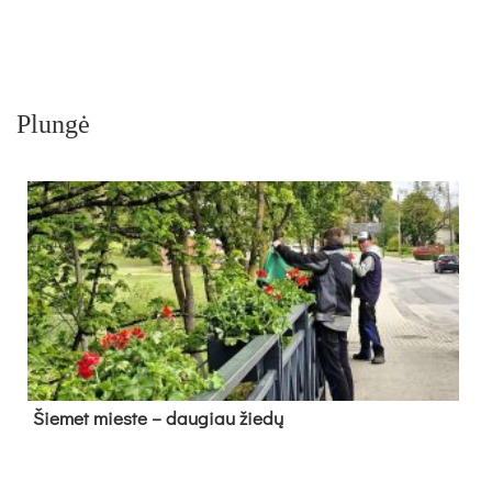
Plungė
Šie­met mies­te – dau­giau žie­dų