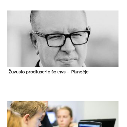
Žu­vu­sio pro­diu­se­rio šak­nys – Plun­gė­je