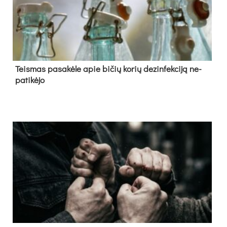
Teis­mas pa­sa­kė­le apie bi­čių ko­rių de­zin­fek­ci­ją ne­
pa­ti­kė­jo