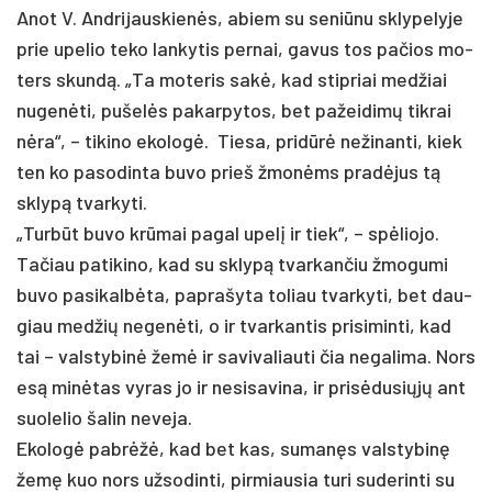
Anot V. And­ri­jaus­kienės, abiem su se­niū­nu skly­pe­ly­je
prie upe­lio te­ko lan­ky­tis per­nai, ga­vus tos pa­čios mo­
ters skundą. „Ta mo­te­ris sakė, kad stip­riai med­žiai
nu­genė­ti, pu­šelės pa­kar­py­tos, bet pa­žei­dimų tik­rai
nėra“, – ti­ki­no eko­logė. Tie­sa, pri­dūrė ne­ži­nan­ti, kiek
ten ko pa­so­din­ta bu­vo prie­š žmonėms pra­dėjus tą
sklypą tvar­ky­ti.
„Turbūt bu­vo krūmai pa­gal upelį ir tiek“, – spėlio­jo.
Ta­čiau pa­ti­ki­no, kad su sklypą tvar­kan­čiu žmo­gu­mi
bu­vo pa­si­kalbė­ta, pa­pra­šy­ta to­liau tvar­ky­ti, bet dau­
giau med­žių ne­genė­ti, o ir tvar­kan­tis pri­si­min­ti, kad
tai – vals­ty­binė žemė ir sa­vi­va­liau­ti čia ne­ga­li­ma. Nors
esą minė­tas vy­ras jo ir ne­si­sa­vi­na, ir pri­sėdu­siųjų ant
suo­le­lio ša­lin ne­ve­ja.
Eko­logė pa­brėžė, kad bet kas, su­manęs vals­ty­binę
žemę kuo nors už­so­din­ti, pir­miau­sia tu­ri su­de­rin­ti su