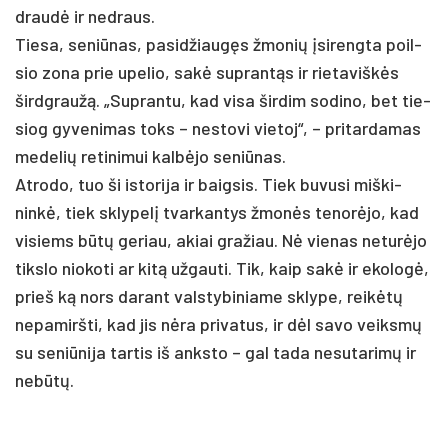
draudė ir ne­draus.
Tie­sa, se­niū­nas, pa­si­džiaugęs žmo­nių įsi­reng­ta poil­
sio zo­na prie upe­lio, sakė su­prantąs ir rie­ta­viškės
širdg­raužą. „Sup­ran­tu, kad vi­sa šir­dim so­di­no, bet tie­
siog gy­ve­ni­mas toks – ne­sto­vi vie­toj“, – pri­tar­da­mas
me­de­lių re­ti­ni­mui kalbė­jo se­niū­nas.
At­ro­do, tuo ši is­to­ri­ja ir baig­sis. Tiek bu­vu­si miš­ki­
ninkė, tiek skly­pelį tvar­kan­tys žmonės te­norė­jo, kad
vi­siems būtų ge­riau, akiai gra­žiau. Nė vie­nas ne­turė­jo
tiks­lo nio­ko­ti ar kitą už­gau­ti. Tik, kaip sakė ir eko­logė,
prie­š ką nors da­rant vals­ty­bi­nia­me skly­pe, reikėtų
ne­pa­mirš­ti, kad jis nėra pri­va­tus, ir dėl sa­vo veiksmų
su se­niū­ni­ja tar­tis iš anks­to – gal ta­da ne­su­ta­rimų ir
ne­būtų.