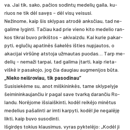
va. Jai tik, sa­ko, pa­čios so­dintų me­de­lių gai­la, ku­
riuos ne tik dėl savęs – dėl visų vei­su­si.
Ne­ži­no­me, kaip šis skly­pas at­rodė anks­čiau, tad ne­
ga­li­me ly­gin­ti. Ta­čiau kad prie vie­no ki­to me­de­lio ran­
kos tik­rai bu­vo pri­kiš­tos – aki­vaiz­du. Kai ku­rie pa­kar­
py­ti, eg­lu­čių apa­tinės ša­kelės iš­ties nu­pjau­tos, o
aka­ci­jai viršūnę at­sto­ja už­mau­tas puo­das… Tarp me­
de­lių – ne­ma­ži tar­pai, tad ga­li­ma įtar­ti, kaip rie­ta­
viškė ir pa­sa­ko­jo, jog čia dau­giau aug­me­ni­jos būta.
„Nie­ko neiš­ro­viau, tik pa­so­di­nau“
Su­si­siekė­me su, anot miš­ki­ninkės, ta­me skly­pe­ly­je
šei­mi­nin­kau­jan­čiu ir pa­gal sa­ve tvarką da­ran­čiu Ro­
lan­du. Norė­jo­me iš­siaiš­kin­ti, kodėl reikė­jo minė­tus
me­de­lius pa­ša­lin­ti ar im­ti kar­py­ti, kodėl jie ne­galėję
lik­ti, kaip bu­vo su­so­din­ti.
Iš­girdęs to­kius klau­si­mus, vy­ras pyk­telė­jo: „Kodėl ji