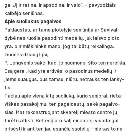
ga. Jį ir re­ti­na, ir ap­so­di­na, ir va­lo“, – pa­vyzd­žiais
kalbė­jo se­niū­nas.
Apie suo­liu­kus pa­gal­vos
Pak­laus­tas, ar ta­me plo­te­ly­je se­niū­ni­ja ar Sa­vi­val­
dybė ne­si­ruo­šia pa­so­din­ti me­de­lių, juk lais­vo plo­to
yra, o ir miš­ki­ninkė ma­no, jog tai būtų rei­ka­lin­ga,
žmonės džiaugtų­si,
P. Leng­ve­nis sakė, kad, jo nuo­mo­ne, ši­to ten ne­rei­kia.
Esą ge­rai, kad yra erdvės, o pa­so­di­nus me­de­lių ir
jiems suau­gus, bus tam­su, niū­ru, ne­trauks ten lan­ky­
tis.
Ta­čiau apie vieną kitą suo­liuką, ku­rio sen­jo­rai, rie­ta­
viškės pa­sa­ko­ji­mu, ten pa­gei­dautų, sakė pa­gal­vo­
siąs. Mat re­konst­ruo­jant skve­relį mies­to cent­re jų
turėtų at­lik­ti. Bet esą pro šalį ei­nan­tie­ji vi­sa­da ga­li
pri­sėsti ir ant ten jau esan­čių suo­le­lių – nie­kas to ne­