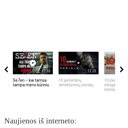
17:50
12:25
Se7en – kai tamsa
10 įsimintinų
10 įtemptų, k
tampa meno kūriniu
detektyvinių serialų
stingdančių k
istorijų
Naujienos iš interneto: