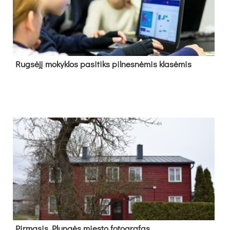
Rug­sė­jį mo­kyk­los pa­si­tiks pil­nes­nė­mis kla­sė­mis
Pir­ma­sis Plun­gės mies­to fo­tog­ra­fas