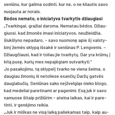
se­niū­nu, kur ga­li­ma so­din­ti, kur ne, o ne kliau­tis sa­vo
nuo­jau­ta ar no­rais.
Bėdos ne­ma­to, o ini­cia­ty­va tvar­ky­tis džiau­gia­si
„Tvar­kin­gai, gra­žiai da­ro­ma. Ne­ma­tau bėdos. Džiau­
giuo­si, kad žmonės ima­si ini­cia­ty­vos, neuž­leid­žia,
šiukš­ly­no ne­pa­da­ro, – sa­vo nuo­monę apie šį vals­ty­
binį žemės sklypą iš­sakė ir se­niū­nas P. Leng­ve­nis. –
Džiaug­čiau­si, kad ir to­liau jie tvar­kytų. Dar yra krūmų į
kitą pusę, ku­rių mes ne­pajė­giam su­tvar­ky­ti.“
Jo pa­sa­ko­ji­mu, tą skly­pelį tvar­ko ne vie­na šei­ma, o
dau­giau žmo­nių iš ne­to­lie­se esan­čių Daržų gatvės
dau­gia­bu­čių. Se­niū­nas sa­ko ne­įžvel­giąs nie­ko blo­go,
kad me­de­liai pa­re­ti­na­mi ar pa­ge­ni­mi. Esą juk ir sa­vo
na­muo­se ši­taip pri­žiū­rim – atei­na lai­kas, kai ir pa­re­
tin­ti, ir genė­ji­mo rei­kia.
„Juk ir miš­kas ne visą laiką pa­lie­ka­mas taip, kaip au­