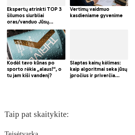
Taip pat skaitykite:
Teisėtvarka