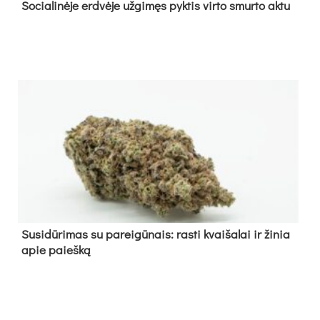
So­cia­li­nė­je erd­vė­je už­gi­męs pyk­tis vir­to smur­to ak­tu
Su­si­dū­ri­mas su pa­rei­gū­nais: ras­ti kvai­ša­lai ir ži­nia
apie paieš­ką