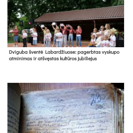
Dvi­gu­ba šven­tė La­bar­džiuo­se: pa­gerb­tas vys­ku­po
at­mi­ni­mas ir at­švęs­tas kul­tū­ros ju­bi­lie­jus