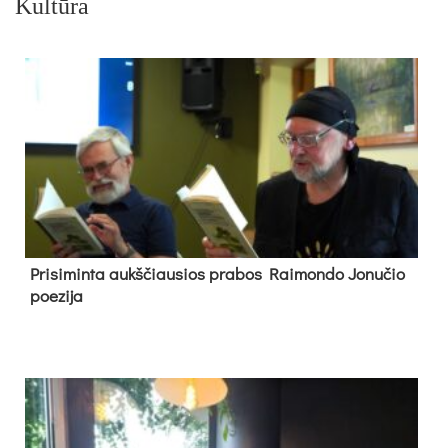
Kultūra
Pri­si­min­ta aukš­čiau­sios pra­bos Rai­mon­do Jo­nu­čio
poe­zi­ja