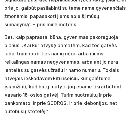
prie jo, galbūt pasilabinti su tame name gyvenančiais
žmonėmis, papasakoti jiems apie šį mūsų
sumanymą“, – prisiminė moteris.
Bet, kaip paprastai būna, gyvenimas pakoreguoja
planus. „Kai kur atvykę pamatėm, kad tos gatvės
labai trumpos ir tiek namų nėra, arba mums
reikalingas namas negyvenamas, arba ant jo nėra
lentelės su gatvės užrašu ir namo numeriu. Tokiais
atvejais ieškodavom kitų išeičių, kur galėtume
įsiamžinti, kad būtų matyti, jog esame tikrai būtent
Vasario 16-osios gatvėj. Turim nuotraukų ir prie
bankomato, ir prie SODROS, ir prie klebonijos, net
autobusų stotelėj.“