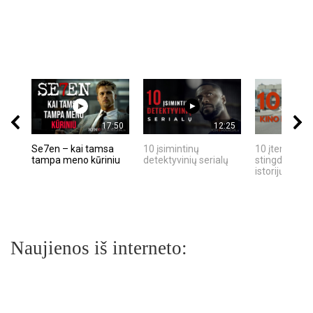
17:50
12:25
Se7en – kai tamsa
10 įsimintinų
10 įtemptų, k
tampa meno kūriniu
detektyvinių serialų
stingdančių k
istorijų
Naujienos iš interneto: