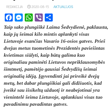
REDAKCIJA
2020-08-15
AKTUALIJOS
Facebook
Messenger
WhatsApp
Viber
Share
Taip sako plungiškė Laima Šedvydienė, paklausta,
kaip jų šeimai kilo mintis aplankyti visas
Lietuvoje esančias Vasario 16-osios gatves. Prieš
dvejus metus tuometinės Prezidentės paviešintas
kvietimas siūlyti, kaip būtų galima kuo
originaliau paminėti Lietuvos nepriklausomybės
šimtmetį, pamėtėjo gausiai Šedvydžių šeimai
originalią idėją. Įgyvendinti jai prireikė dvejų
metų, bet dabar plungiškiai gali didžiuotis, kad
įveikė sau išsikeltą užduotį ir neabejotinai yra
vienintelė šeima Lietuvoje, aplankiusi visas tuo
pavadinimu pavadintas gatves.