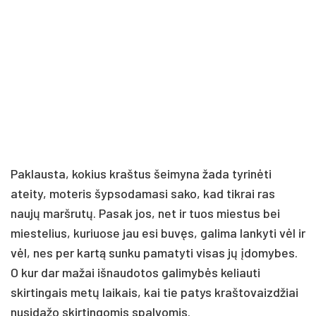
Paklausta, kokius kraštus šeimyna žada tyrinėti
ateity, moteris šypsodamasi sako, kad tikrai ras
naujų maršrutų. Pasak jos, net ir tuos miestus bei
miestelius, kuriuose jau esi buvęs, galima lankyti vėl ir
vėl, nes per kartą sunku pamatyti visas jų įdomybes.
O kur dar mažai išnaudotos galimybės keliauti
skirtingais metų laikais, kai tie patys kraštovaizdžiai
nusidažo skirtingomis spalvomis.