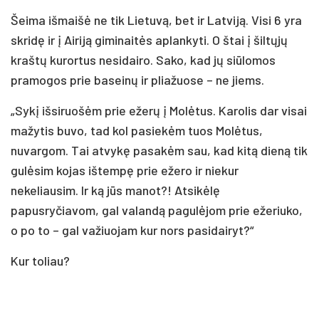
Šeima išmaišė ne tik Lietuvą, bet ir Latviją. Visi 6 yra
skridę ir į Airiją giminaitės aplankyti. O štai į šiltųjų
kraštų kurortus nesidairo. Sako, kad jų siūlomos
pramogos prie baseinų ir pliažuose – ne jiems.
„Sykį išsiruošėm prie ežerų į Molėtus. Karolis dar visai
mažytis buvo, tad kol pasiekėm tuos Molėtus,
nuvargom. Tai atvykę pasakėm sau, kad kitą dieną tik
gulėsim kojas ištempę prie ežero ir niekur
nekeliausim. Ir ką jūs manot?! Atsikėlę
papusryčiavom, gal valandą pagulėjom prie ežeriuko,
o po to – gal važiuojam kur nors pasidairyt?“
Kur toliau?