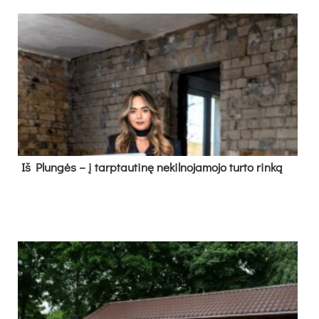
Iš Plungės – į tarptautinę nekilnojamojo turto rinką