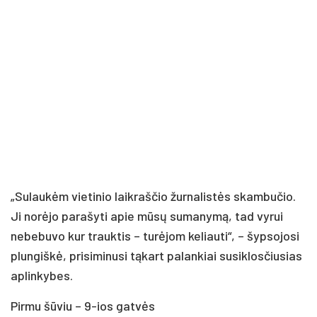
„Sulaukėm vietinio laikraščio žurnalistės skambučio.
Ji norėjo parašyti apie mūsų sumanymą, tad vyrui
nebebuvo kur trauktis – turėjom keliauti“, – šypsojosi
plungiškė, prisiminusi tąkart palankiai susiklosčiusias
aplinkybes.
Pirmu šūviu – 9-ios gatvės