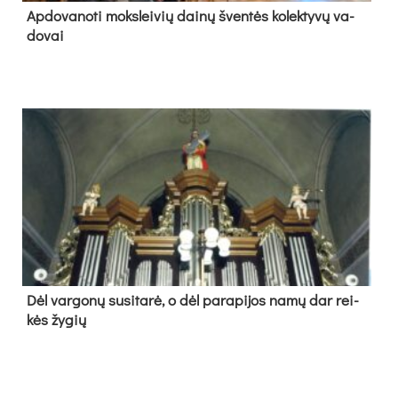
Ap­do­va­no­ti moks­lei­vių dai­nų šven­tės ko­lek­ty­vų va­
do­vai
Dėl var­go­nų su­si­ta­rė, o dėl pa­ra­pi­jos na­mų dar rei­
kės žy­gių