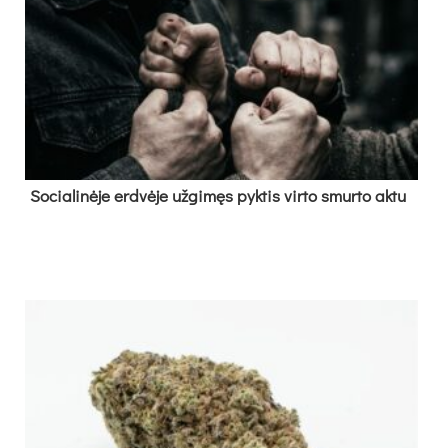
So­cia­li­nė­je erd­vė­je už­gi­męs pyk­tis vir­to smur­to ak­tu