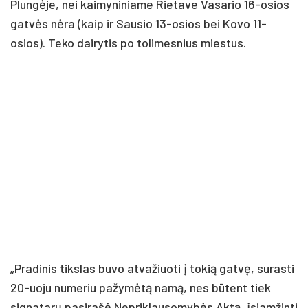
Plungėje, nei kaimyniniame Rietave Vasario 16-osios
gatvės nėra (kaip ir Sausio 13-osios bei Kovo 11-
osios). Teko dairytis po tolimesnius miestus.
„Pradinis tikslas buvo atvažiuoti į tokią gatvę, surasti
20-uoju numeriu pažymėtą namą, nes būtent tiek
signatarų pasirašė Nepriklausomybės Aktą, įsiamžinti