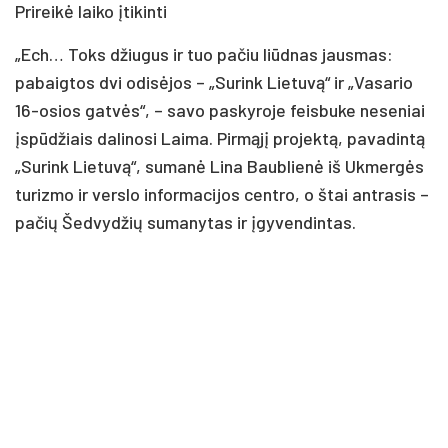
Prireikė laiko įtikinti
„Ech… Toks džiugus ir tuo pačiu liūdnas jausmas:
pabaigtos dvi odisėjos – „Surink Lietuvą“ ir „Vasario
16-osios gatvės“, – savo paskyroje feisbuke neseniai
įspūdžiais dalinosi Laima. Pirmąjį projektą, pavadintą
„Surink Lietuvą“, sumanė Lina Baublienė iš Ukmergės
turizmo ir verslo informacijos centro, o štai antrasis –
pačių Šedvydžių sumanytas ir įgyvendintas.