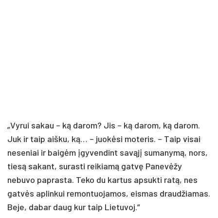
„Vyrui sakau – ką darom? Jis – ką darom, ką darom.
Juk ir taip aišku, ką… – juokėsi moteris. – Taip visai
neseniai ir baigėm įgyvendint savąjį sumanymą, nors,
tiesą sakant, surasti reikiamą gatvę Panevėžy
nebuvo paprasta. Teko du kartus apsukti ratą, nes
gatvės aplinkui remontuojamos, eismas draudžiamas.
Beje, dabar daug kur taip Lietuvoj.“