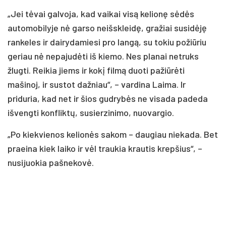
„Jei tėvai galvoja, kad vaikai visą kelionę sėdės
automobilyje nė garso neišskleidę, gražiai susidėję
rankeles ir dairydamiesi pro langą, su tokiu požiūriu
geriau nė nepajudėti iš kiemo. Nes planai netruks
žlugti. Reikia jiems ir kokį filmą duoti pažiūrėti
mašinoj, ir sustot dažniau“, – vardina Laima. Ir
priduria, kad net ir šios gudrybės ne visada padeda
išvengti konfliktų, susierzinimo, nuovargio.
„Po kiekvienos kelionės sakom – daugiau niekada. Bet
praeina kiek laiko ir vėl traukia krautis krepšius“, –
nusijuokia pašnekovė.