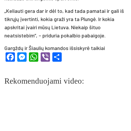
„Keliauti gera dar ir dėl to, kad tada pamatai ir gali iš
tikrųjų įvertinti, kokia graži yra ta Plungė. Ir kokia
apskritai įvairi mūsų Lietuva. Niekaip šituo
neatsistebim“, – priduria pokalbio pabaigoje.
Gargždų ir Šiaulių komandos išsiskyrė taikiai
Facebook
Messenger
WhatsApp
Viber
Share
Rekomenduojami video: