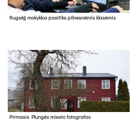
Rug­sė­jį mo­kyk­los pa­si­tiks pil­nes­nė­mis kla­sė­mis
Pir­ma­sis Plun­gės mies­to fo­tog­ra­fas