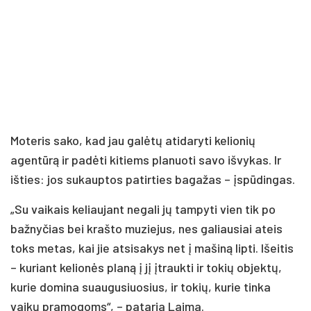
Moteris sako, kad jau galėtų atidaryti kelionių
agentūrą ir padėti kitiems planuoti savo išvykas. Ir
išties: jos sukauptos patirties bagažas – įspūdingas.
„Su vaikais keliaujant negali jų tampyti vien tik po
bažnyčias bei krašto muziejus, nes galiausiai ateis
toks metas, kai jie atsisakys net į mašiną lipti. Išeitis
– kuriant kelionės planą į jį įtraukti ir tokių objektų,
kurie domina suaugusiuosius, ir tokių, kurie tinka
vaikų pramogoms“, – pataria Laima.