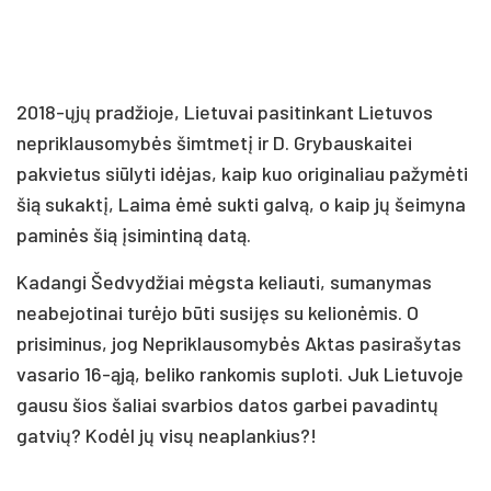
2018-ųjų pradžioje, Lietuvai pasitinkant Lietuvos
nepriklausomybės šimtmetį ir D. Grybauskaitei
pakvietus siūlyti idėjas, kaip kuo originaliau pažymėti
šią sukaktį, Laima ėmė sukti galvą, o kaip jų šeimyna
paminės šią įsimintiną datą.
Kadangi Šedvydžiai mėgsta keliauti, sumanymas
neabejotinai turėjo būti susijęs su kelionėmis. O
prisiminus, jog Nepriklausomybės Aktas pasirašytas
vasario 16-ąją, beliko rankomis suploti. Juk Lietuvoje
gausu šios šaliai svarbios datos garbei pavadintų
gatvių? Kodėl jų visų neaplankius?!