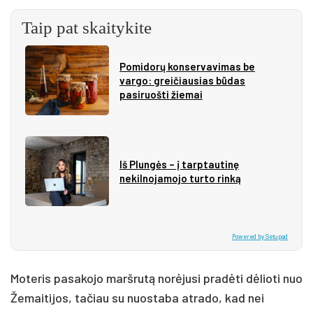
Taip pat skaitykite
Pomidorų konservavimas be
vargo: greičiausias būdas
pasiruošti žiemai
Iš Plungės – į tarptautinę
nekilnojamojo turto rinką
Powered by Setupad
Moteris pasakojo maršrutą norėjusi pradėti dėlioti nuo
Žemaitijos, tačiau su nuostaba atrado, kad nei