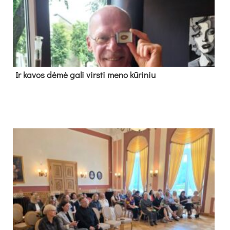
Ir ka­vos dė­mė ga­li virs­ti me­no kū­ri­niu