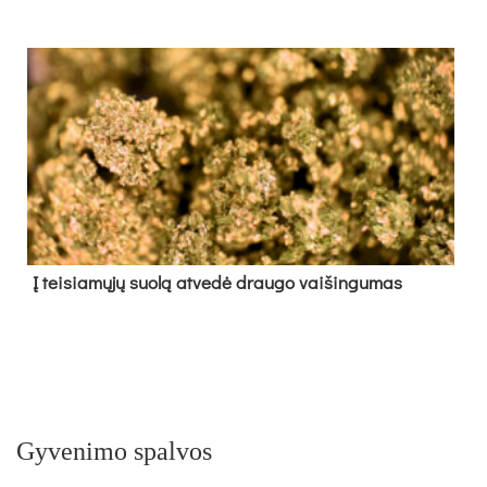
Į tei­sia­mų­jų suo­lą at­ve­dė drau­go vai­šin­gu­mas
Gyvenimo spalvos