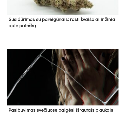
Su­si­dū­ri­mas su pa­rei­gū­nais: ras­ti kvai­ša­lai ir ži­nia
apie paieš­ką
Pa­si­bu­vi­mas sve­čiuo­se bai­gė­si iš­rau­tais plau­kais