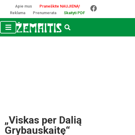
Apie mus
Praneškite NAUJIENĄ!
Reklama
Prenumerata
Skaityti PDF
„Viskas per Dalią
Grybauskaitę“