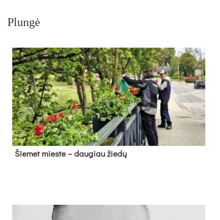
Plungė
Šie­met mies­te – dau­giau žie­dų