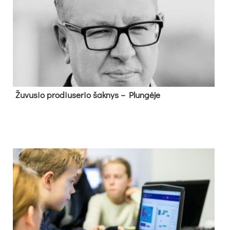
Žu­vu­sio pro­diu­se­rio šak­nys – Plun­gė­je