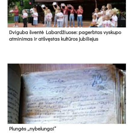
Dvi­gu­ba šven­tė La­bar­džiuo­se: pa­gerb­tas vys­ku­po
at­mi­ni­mas ir at­švęs­tas kul­tū­ros ju­bi­lie­jus
Plun­gės „ny­be­lun­gai“