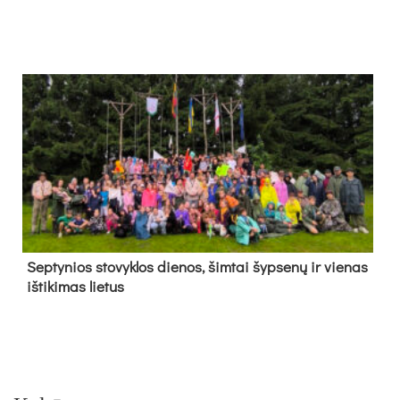
Sep­ty­nios sto­vyk­los die­nos, šim­tai šyp­se­nų ir vie­nas
iš­ti­ki­mas lie­tus