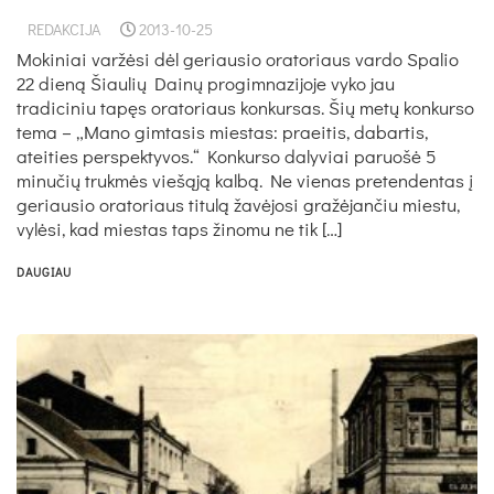
REDAKCIJA
2013-10-25
Mokiniai varžėsi dėl geriausio oratoriaus vardo Spalio
22 dieną Šiaulių Dainų progimnazijoje vyko jau
tradiciniu tapęs oratoriaus konkursas. Šių metų konkurso
tema – „Mano gimtasis miestas: praeitis, dabartis,
ateities perspektyvos.“ Konkurso dalyviai paruošė 5
minučių trukmės viešąją kalbą. Ne vienas pretendentas į
geriausio oratoriaus titulą žavėjosi gražėjančiu miestu,
vylėsi, kad miestas taps žinomu ne tik […]
DAUGIAU