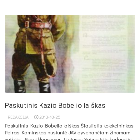
Paskutinis Kazio Bobelio laiškas
REDAKCIJA
2013-10-25
Paskutinis Kazio Bobelio laiškas Šiaulietis kolekcininkas
Petras Kaminskas nusiuntė JAV gyvenančiam žinomam
veikėjui, Nepriklausomos Lietuvos Seimo trijų kadencijų