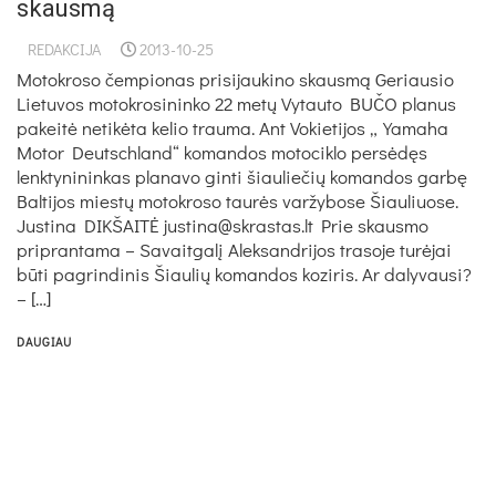
skausmą
REDAKCIJA
2013-10-25
Motokroso čempionas prisijaukino skausmą Geriausio
Lietuvos motokrosininko 22 metų Vytauto BUČO planus
pakeitė netikėta kelio trauma. Ant Vokietijos „Yamaha
Motor Deutschland“ komandos motociklo persėdęs
lenktynininkas planavo ginti šiauliečių komandos garbę
Baltijos miestų motokroso taurės varžybose Šiauliuose.
Justina DIKŠAITĖ justina@skrastas.lt Prie skausmo
priprantama – Savaitgalį Aleksandrijos trasoje turėjai
būti pagrindinis Šiaulių komandos koziris. Ar dalyvausi?
– […]
DAUGIAU