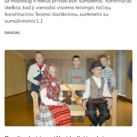
už maždaug 4 metus privalo būti sumokėtos. Konstitucija
skelbia, kad ji vienodai visiems teisinga, tačiau,
Konstitucinio Teismo išaiškinimu, sunkmetis su
sumažintomis […]
DAUGIAU