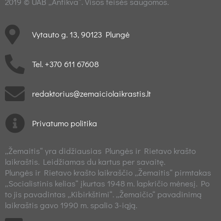
2019 © UAB „Antikva“. Visos teisės saugomos.
Vytauto g. 13, 90123 Plungė
Tel. +370 611 67608
redaktorius@zemaiciolaikrastis.lt
Privatumo politika
„Žemaitis“ yra didžiausias Plungės ir Rietavo krašto
laikraštis. Leidžiamas du kartus per savaitę.
Plungės ir Rietavo krašto laikraščio „Žemaitis“ pirmtakas
„Socialistinis kelias“ įkurtas 1948 m. lapkričio mėnesį. Po
to jis pavadintas „Kibirkštimi“. „Žemaičio“ pavadinimą
laikraštis gavo 1990 m. spalio 3-iąją.