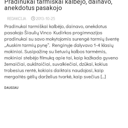
Pradinukai tarmiškai kalbėjo, dainavo,
anekdotus pasakojo
REDAKCIJA
2013-10-25
Pradinukai tarmiškai kalbėjo, dainavo, anekdotus
pasakojo Šiaulių Vinco Kudirkos progimnazijos
pradinukai su savo mokytojomis surengė tarmių šventę
„Auskim tarmių pynę“. Renginyje dalyvavo 1-4 klasių
mokiniai. Susipažinę su lietuvių kalbos tarmėmis,
mokiniai stebėjo filmuką apie tai, kaip kažkada gyveno
žemaičiai, aukštaičiai, suvalkiečiai, dzūkai, kokius
trobesius rentė, kokiais daiktais naudojosi, kaip
mergaitės gėlių darželius tvarkė, kaip svečius […]
DAUGIAU