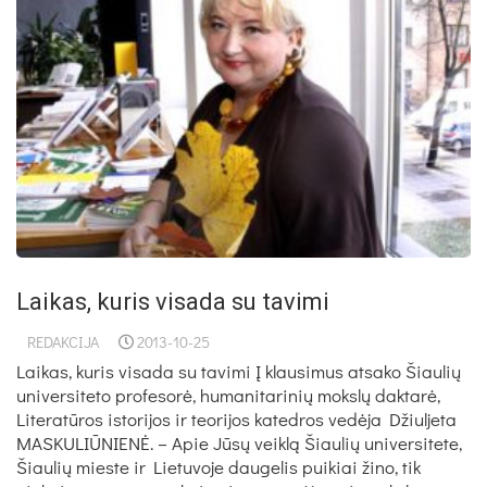
Laikas, kuris visada su tavimi
REDAKCIJA
2013-10-25
Laikas, kuris visada su tavimi Į klausimus atsako Šiaulių
universiteto profesorė, humanitarinių mokslų daktarė,
Literatūros istorijos ir teorijos katedros vedėja Džiuljeta
MASKULIŪNIENĖ. – Apie Jūsų veiklą Šiaulių universitete,
Šiaulių mieste ir Lietuvoje daugelis puikiai žino, tik