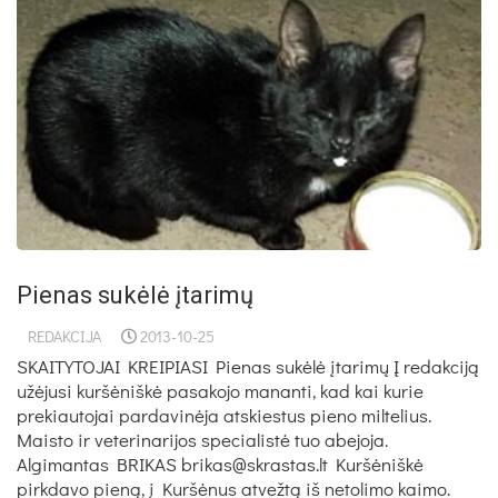
Pienas sukėlė įtarimų
REDAKCIJA
2013-10-25
SKAITYTOJAI KREIPIASI Pienas sukėlė įtarimų Į redakciją
užėjusi kuršėniškė pasakojo mananti, kad kai kurie
prekiautojai pardavinėja atskiestus pieno miltelius.
Maisto ir veterinarijos specialistė tuo abejoja.
Algimantas BRIKAS brikas@skrastas.lt Kuršėniškė
pirkdavo pieną, į Kuršėnus atvežtą iš netolimo kaimo.