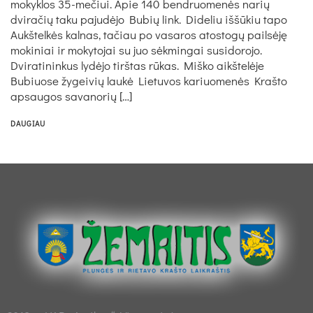
mokyklos 35-mečiui. Apie 140 bendruomenės narių
dviračių taku pajudėjo Bubių link. Dideliu iššūkiu tapo
Aukštelkės kalnas, tačiau po vasaros atostogų pailsėję
mokiniai ir mokytojai su juo sėkmingai susidorojo.
Dviratininkus lydėjo tirštas rūkas. Miško aikštelėje
Bubiuose žygeivių laukė Lietuvos kariuomenės Krašto
apsaugos savanorių […]
DAUGIAU