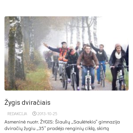
Žygis dviračiais
REDAKCIJA
2013-10-25
Asmeninė nuotr. ŽYGIS: Šiaulių „Saulėtekio“ gimnazija
dviračių žygiu „35“ pradėjo renginių ciklą, skirtą