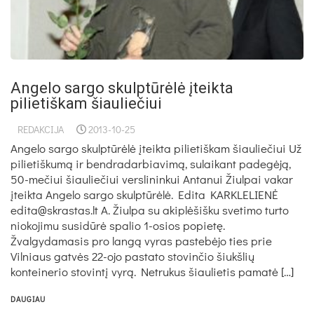
Angelo sargo skulptūrėlė įteikta
pilietiškam šiauliečiui
REDAKCIJA
2013-10-25
Angelo sargo skulptūrėlė įteikta pilietiškam šiauliečiui Už
pilietiškumą ir bendradarbiavimą, sulaikant padegėją,
50-mečiui šiauliečiui verslininkui Antanui Žiulpai vakar
įteikta Angelo sargo skulptūrėlė. Edita KARKLELIENĖ
edita@skrastas.lt A. Žiulpa su akiplėšišku svetimo turto
niokojimu susidūrė spalio 1-osios popietę.
Žvalgydamasis pro langą vyras pastebėjo ties prie
Vilniaus gatvės 22-ojo pastato stovinčio šiukšlių
konteinerio stovintį vyrą. Netrukus šiaulietis pamatė […]
DAUGIAU