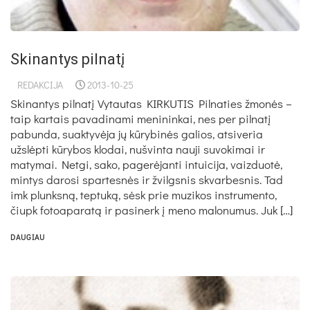
Skinantys pilnatį
REDAKCIJA
2013-10-25
Skinantys pilnatį Vytautas KIRKUTIS Pilnaties žmonės –
taip kartais pavadinami menininkai, nes per pilnatį
pabunda, suaktyvėja jų kūrybinės galios, atsiveria
užslėpti kūrybos klodai, nušvinta nauji suvokimai ir
matymai. Netgi, sako, pagerėjanti intuicija, vaizduotė,
mintys darosi spartesnės ir žvilgsnis skvarbesnis. Tad
imk plunksną, teptuką, sėsk prie muzikos instrumento,
čiupk fotoaparatą ir pasinerk į meno malonumus. Juk […]
DAUGIAU