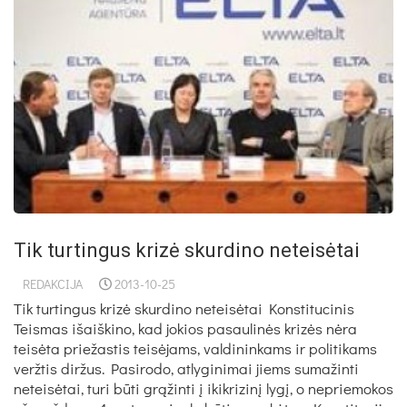
Tik turtingus krizė skurdino neteisėtai
REDAKCIJA
2013-10-25
Tik turtingus krizė skurdino neteisėtai Konstitucinis
Teismas išaiškino, kad jokios pasaulinės krizės nėra
teisėta priežastis teisėjams, valdininkams ir politikams
veržtis diržus. Pasirodo, atlyginimai jiems sumažinti
neteisėtai, turi būti grąžinti į ikikrizinį lygį, o nepriemokos