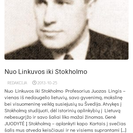
Nuo Linkuvos iki Stokholmo
REDAKCIJA
2013-10-25
Nuo Linkuvos iki Stokholmo Profesorius Juozas Lingis –
vienas iš nedaugelio lietuvių, savo gyvenimą, mokslinę
bei visuomeninę veiklą susiejusių su Švedija. Atvykęs į
Stokholmą studijuoti, dėl istorinių aplinkybių į Lietuvą
nebesugrįžo ir savo šaliai liko mažai žinomas. Genė
JUODYTĖ Į Stokholmą – aplankyti kapo Kartais į svečias
šalis mus atveda keisčiausi ir ne visiems suprantami […]