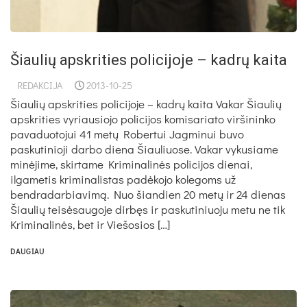
Šiaulių apskrities policijoje – kadrų kaita
REDAKCIJA
2013-10-25
Šiaulių apskrities policijoje – kadrų kaita Vakar Šiaulių
apskrities vyriausiojo policijos komisariato viršininko
pavaduotojui 41 metų Robertui Jagminui buvo
paskutinioji darbo diena Šiauliuose. Vakar vykusiame
minėjime, skirtame Kriminalinės policijos dienai,
ilgametis kriminalistas padėkojo kolegoms už
bendradarbiavimą. Nuo šiandien 20 metų ir 24 dienas
Šiaulių teisėsaugoje dirbęs ir paskutiniuoju metu ne tik
Kriminalinės, bet ir Viešosios […]
DAUGIAU