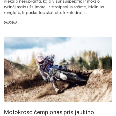
niekaip nesupranta, kaip visur suspėjate: ir mokslo
tyrinėjimais užsiimate, ir straipsnius rašote, leidinius
rengiate, ir paskaitas skaitote, ir katedrai […]
DAUGIAU
Motokroso čempionas prisijaukino