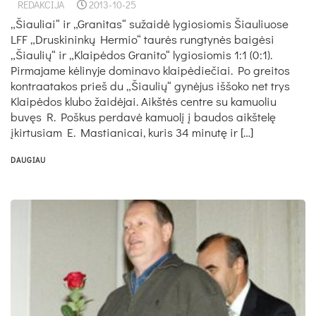
REDAKCIJA
2013-10-25
„Šiauliai“ ir „Granitas“ sužaidė lygiosiomis Šiauliuose
LFF „Druskininkų Hermio“ taurės rungtynės baigėsi
„Šiaulių“ ir „Klaipėdos Granito“ lygiosiomis 1:1 (0:1).
Pirmajame kėlinyje dominavo klaipėdiečiai. Po greitos
kontraatakos prieš du „Šiaulių“ gynėjus iššoko net trys
Klaipėdos klubo žaidėjai. Aikštės centre su kamuoliu
buvęs R. Poškus perdavė kamuolį į baudos aikštelę
įkirtusiam E. Mastianicai, kuris 34 minutę ir […]
DAUGIAU