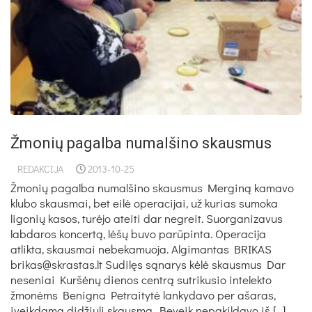
Žmo­nių pagalba numalšino skausmus
REDAKCIJA
2013-10-25
Žmonių pagalba numalšino skausmus Merginą kamavo
klubo skausmai, bet eilė operacijai, už kurias sumoka
ligonių kasos, turėjo ateiti dar negreit. Suorganizavus
labdaros koncertą, lėšų buvo parūpinta. Operacija
atlikta, skausmai nebekamuoja. Algimantas BRIKAS
brikas@skrastas.lt Sudilęs sąnarys kėlė skausmus Dar
neseniai Kuršėnų dienos centrą sutrikusio intelekto
žmonėms Benigna Petraitytė lankydavo per ašaras,
įveikdama didžiulį skausmą. Beveik nepakildavo iš […]