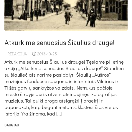
Atkurkime senuosius Šiaulius drauge!
REDAKCIJA
2013-10-25
Atkurkime senuosius Šiaulius drauge! Tęsiame pilietinę
akciją „Atkurkime senuosius Šiaulius drauge!“ Šiandien
su šiauliečiais norime pasidalyti Šiaulių „Aušros“
muziejaus fonduose saugomais istoriniais Vilniaus ir
Tilžės gatvių sankryžos vaizdais. Netrukus pačioje
miesto širdyje duris atvers atsinaujinęs Fotografijos
muziejus. Tai puiki proga atsigręžti į praeitį ir
papasakoti, kaip bėgant metams, klostėsi šios vietos
istorija. Yra žinoma, kad […]
DAUGIAU