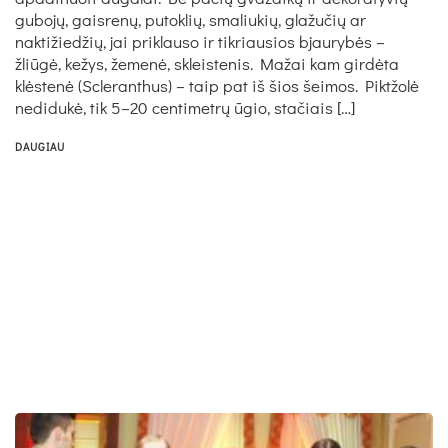
gubojų, gaisrenų, putoklių, smaliukių, glažučių ar
naktižiedžių, jai priklauso ir tikriausios bjaurybės –
žliūgė, kežys, žemenė, skleistenis. Mažai kam girdėta
klėstenė (Scleranthus) – taip pat iš šios šeimos. Piktžolė
nedidukė, tik 5–20 centimetrų ūgio, stačiais […]
DAUGIAU