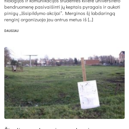
filologijos ir komunikacijos studentės kvietė universiteto
bendruomenę pasivaišinti jų keptais pyragais ir aukoti
pinigų „Išsipildymo akcijai“. Merginos šį labdaringą
renginį organizuoja jau antrus metus iš […]
DAUGIAU