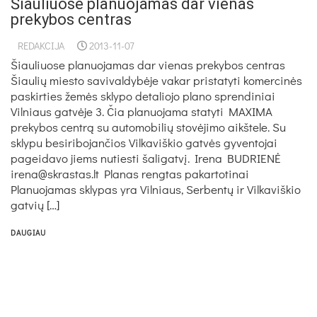
Šiauliuose planuojamas dar vienas
prekybos centras
REDAKCIJA
2013-11-07
Šiauliuose planuojamas dar vienas prekybos centras
Šiaulių miesto savivaldybėje vakar pristatyti komercinės
paskirties žemės sklypo detaliojo plano sprendiniai
Vilniaus gatvėje 3. Čia planuojama statyti MAXIMA
prekybos centrą su automobilių stovėjimo aikštele. Su
sklypu besiribojančios Vilkaviškio gatvės gyventojai
pageidavo jiems nutiesti šaligatvį. Irena BUDRIENĖ
irena@skrastas.lt Planas rengtas pakartotinai
Planuojamas sklypas yra Vilniaus, Serbentų ir Vilkaviškio
gatvių […]
DAUGIAU