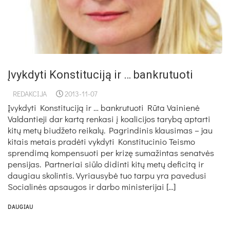
Įvykdyti Konstituciją ir … bankrutuoti
REDAKCIJA
2013-11-07
Įvykdyti Konstituciją ir … bankrutuoti Rūta Vainienė
Valdantieji dar kartą renkasi į koalicijos tarybą aptarti
kitų metų biudžeto reikalų. Pagrindinis klausimas – jau
kitais metais pradėti vykdyti Konstitucinio Teismo
sprendimą kompensuoti per krizę sumažintas senatvės
pensijas. Partneriai siūlo didinti kitų metų deficitą ir
daugiau skolintis. Vyriausybė tuo tarpu yra pavedusi
Socialinės apsaugos ir darbo ministerijai […]
DAUGIAU