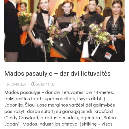
Mados pasaulyje – dar dvi lietuvaitės
REDAKCIJA
2013-11-07
Mados pasaulyje – dar dvi lietuvaitės Dvi 14-metės,
trokštančios tapti supermodeliais, išvyks dirbti į
Japoniją. Šiauliuose merginos varžėsi dėl galimybės
pasirašyti darbo sutartį su garsiąją Sindi Krauford
(Cindy Crawford) atradusia modelių agentūra „Satoru
Japan“. Mados industrijos atstovai įsitikinę – visos