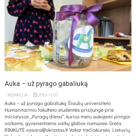
Auka – už pyrago gabaliuką
REDAKCIJA
2013-11-07
Auka – už pyrago gabaliuką Šiaulių universiteto
Humanitarinio fakulteto studentės prisijungė prie
iniciatyvos „Pyragų diena“, kurios metu aukojami pinigai
vaikams, gyvenantiems vaikų globos namuose. Greta
RIMKUTĖ vasara@skrastas.lt Vakar trečiakursės Lietuvių