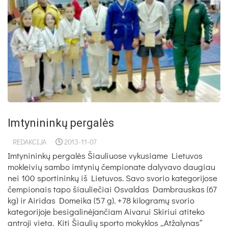
Imtynininkų pergalės
REDAKCIJA
2013-11-07
Imtynininkų pergalės Šiauliuose vykusiame Lietuvos
mokleivių sambo imtynių čempionate dalyvavo daugiau
nei 100 sportininkų iš Lietuvos. Savo svorio kategorijose
čempionais tapo šiauliečiai Osvaldas Dambrauskas (67
kg) ir Airidas Domeika (57 g). +78 kilogramų svorio
kategorijoje besigalinėjančiam Aivarui Skiriui atiteko
antroji vieta. Kiti Šiaulių sporto mokyklos „Atžalynas“