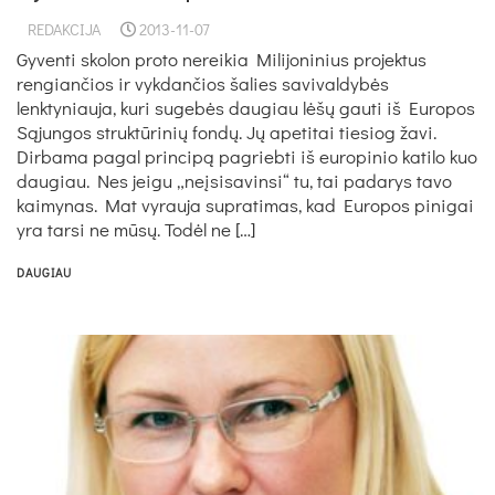
REDAKCIJA
2013-11-07
Gyventi skolon proto nereikia Milijoninius projektus
rengiančios ir vykdančios šalies savivaldybės
lenktyniauja, kuri sugebės daugiau lėšų gauti iš Europos
Sąjungos struktūrinių fondų. Jų apetitai tiesiog žavi.
Dirbama pagal principą pagriebti iš europinio katilo kuo
daugiau. Nes jeigu „neįsisavinsi“ tu, tai padarys tavo
kaimynas. Mat vyrauja supratimas, kad Europos pinigai
yra tarsi ne mūsų. Todėl ne […]
DAUGIAU