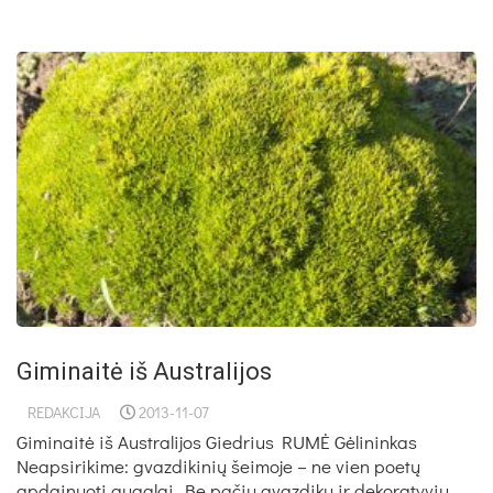
Giminaitė iš Australijos
REDAKCIJA
2013-11-07
Giminaitė iš Australijos Giedrius RUMĖ Gėlininkas
Neapsirikime: gvazdikinių šeimoje – ne vien poetų
apdainuoti augalai. Be pačių gvazdikų ir dekoratyvių