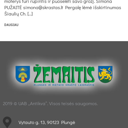
moterys turi rūpintis ir puoselėti savo grožį. Simona
PUŽAITĖ simona@skrastas.lt Pergalę lėmė išskirtinumas
Šiaulių Ch. […]
DAUGIAU
2019 © UAB „Antikva“. Visos teisės saugomos.
Vytauto g. 13, 90123 Plungė