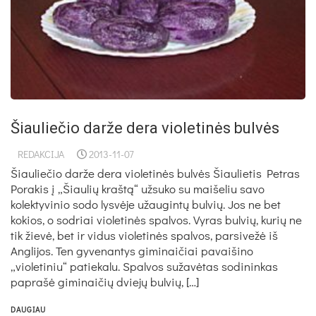
Šiauliečio darže dera violetinės bulvės
REDAKCIJA
2013-11-07
Šiauliečio darže dera violetinės bulvės Šiaulietis Petras
Porakis į „Šiaulių kraštą“ užsuko su maišeliu savo
kolektyvinio sodo lysvėje užaugintų bulvių. Jos ne bet
kokios, o sodriai violetinės spalvos. Vyras bulvių, kurių ne
tik žievė, bet ir vidus violetinės spalvos, parsivežė iš
Anglijos. Ten gyvenantys giminaičiai pavaišino
„violetiniu“ patiekalu. Spalvos sužavėtas sodininkas
paprašė giminaičių dviejų bulvių, […]
DAUGIAU