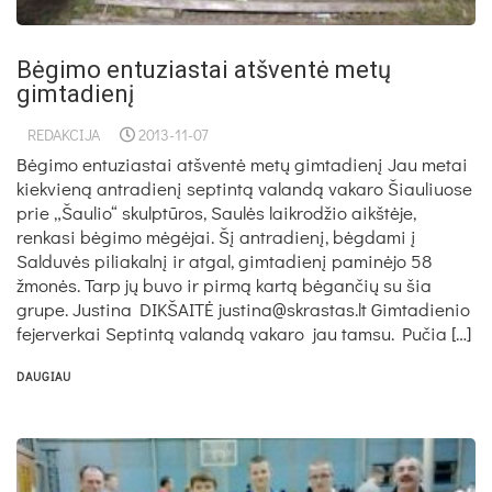
Bėgimo entuziastai atšventė metų
gimtadienį
REDAKCIJA
2013-11-07
Bėgimo entuziastai atšventė metų gimtadienį Jau metai
kiekvieną antradienį septintą valandą vakaro Šiauliuose
prie „Šaulio“ skulptūros, Saulės laikrodžio aikštėje,
renkasi bėgimo mėgėjai. Šį antradienį, bėgdami į
Salduvės piliakalnį ir atgal, gimtadienį paminėjo 58
žmonės. Tarp jų buvo ir pirmą kartą bėgančių su šia
grupe. Justina DIKŠAITĖ justina@skrastas.lt Gimtadienio
fejerverkai Septintą valandą vakaro jau tamsu. Pučia […]
DAUGIAU