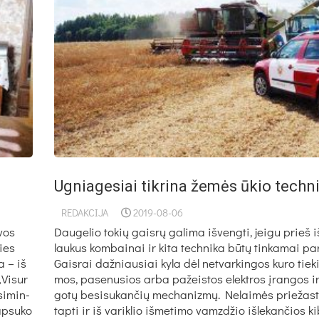
Ugniagesiai tikrina žemės ūkio techn
REDAKCIJA
2019-08-06
vos
Dau­ge­lio to­kių gais­rų ga­li­ma iš­veng­ti, jei­gu prieš i
dies
lau­kus kom­bai­nai ir ki­ta tech­ni­ka bū­tų tin­ka­mai pa­
a – iš
Gais­rai daž­niau­siai ky­la dėl ne­tvar­kin­gos ku­ro tie­k
„Vi­sur
mos, pa­se­nu­sios ar­ba pa­žeis­tos elekt­ros įran­gos 
si­min­
go­tų be­si­su­kan­čių me­cha­niz­mų. Ne­lai­mės prie­žas­ti
ap­su­ko
tap­ti ir iš va­rik­lio iš­me­ti­mo vamz­džio iš­le­kan­čios ki­