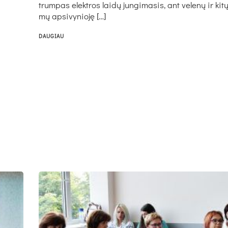
trum­pas elekt­ros lai­dų jun­gi­ma­sis, ant ve­le­nų ir ki­
mų ap­si­vy­nio­ję […]
DAUGIAU