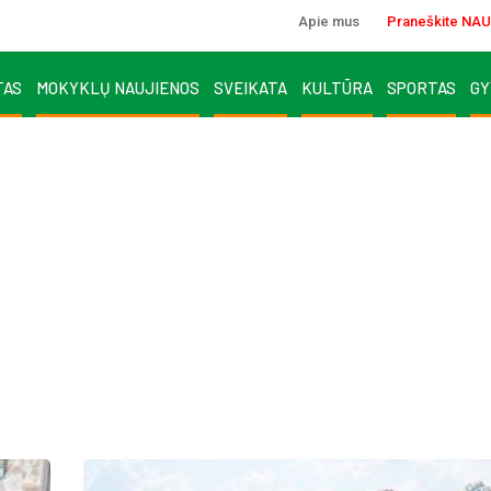
Apie mus
Praneškite NAU
TAS
MOKYKLŲ NAUJIENOS
SVEIKATA
KULTŪRA
SPORTAS
GY