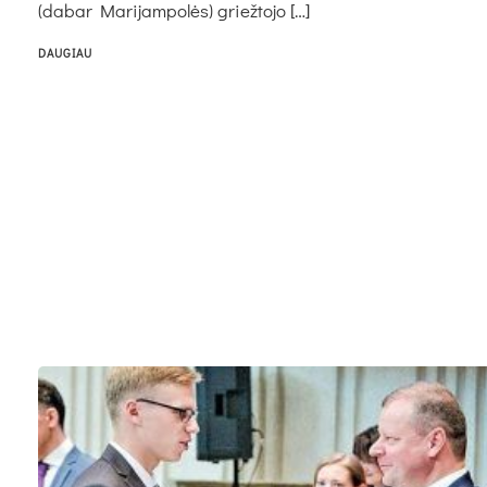
(da­bar Ma­ri­jam­po­lės) griež­to­jo […]
DAUGIAU