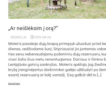
„Ar neišlėksim į orą?“
REDAKCIJA
2019-08-06
Mo­te­ris pa­sa­ko­jo du­jų kva­pą pir­mą­syk užuo­du­si prieš ke
die­nas, ve­džio­da­ma šu­nį. Stip­riau­siai jis jun­ta­mas va­ka­
ties se­nu ne­be­nau­do­ja­mu po­že­mi­niu du­jų re­zer­vua­ru, ku
vi­sai ša­lia šiuo me­tu re­mon­tuo­ja­mos Da­riaus ir Gi­rė­no 
Lentp­jū­vės gat­vių san­kry­žos. Mo­te­ris spė­lio­jo, jog žie­di­
kry­žą įren­gi­nė­jan­tys dar­bi­nin­kai ga­lė­jo už­kliu­dy­ti po že­
esan­tį re­zer­vua­rą ar ko­kį vamz­dį. Esą gal­būt dėl to […]
DAUGIAU