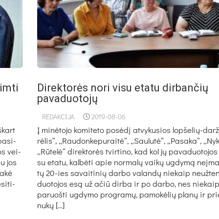
imti
Direktorės nori visu etatu dirbančių
pavaduotojų
REDAKCIJA
2019-08-06
­kart
Į mi­nė­to­jo ko­mi­te­to po­sė­dį at­vy­ku­sios lop­še­lių-dar­ž
pa­si­
rė­lis“, „Rau­don­ke­pu­rai­tė“, „Sau­lu­tė“, „Pa­sa­ka“, „Nyk
os vei­
„Rū­te­lė“ di­rek­to­rės tvir­ti­no, kad kol jų pa­va­duo­to­j
au jos
su eta­tu, kal­bė­ti apie nor­ma­lų vai­kų ug­dy­mą neį­
a­kė
tų 20-ies sa­vai­ti­nių dar­bo va­lan­dų nie­kaip neuž­te
si­ti­
duo­to­jos esą už ačiū dir­ba ir po dar­bo, nes nie­kaip
pa­ruoš­ti ug­dy­mo pro­gra­mų, pa­mo­kė­lių pla­nų ir prie
nu­kų […]