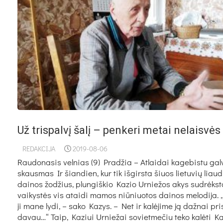
Už trispalvį šalį – penkeri metai nelaisvės
REDAKCIJA
2019-08-06
Rau­do­na­sis vel­nias (9) Pradžia – Atlaidai kagebistu gal
skausmas Ir šian­dien, kur tik iš­girs­ta šiuos lie­tu­vių liau­
dai­nos žo­džius, plun­giš­kio Ka­zio Ur­nie­žos akys su­drėks­t
vai­kys­tės vis atai­di ma­mos niū­niuo­tos dai­nos me­lo­di­ja. 
ji ma­ne ly­di, – sa­ko Ka­zys. – Net ir ka­lė­ji­me ją daž­nai pri­
da­vau…“ Taip, Ka­ziui Ur­nie­žai so­viet­me­čiu te­ko ka­lė­ti K