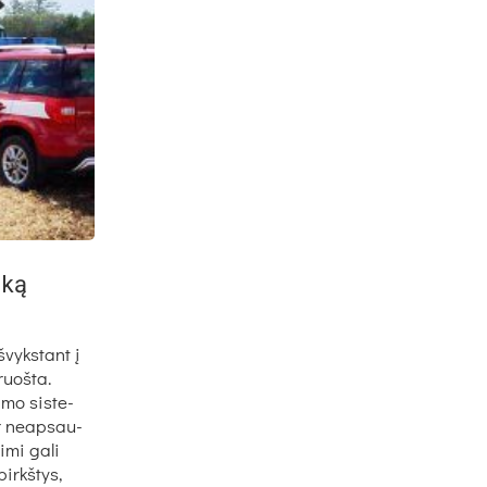
iką
š­vyks­tant į
ruoš­ta.
i­mo sis­te­
ir neap­sau­
­mi ga­li
birkš­tys,