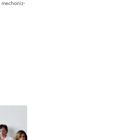
tų me­cha­niz­