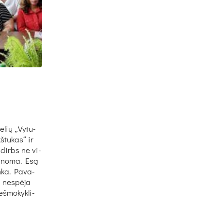
e­lių „Vy­tu­
š­tu­kas“ ir
os dirbs ne vi­
ma­no­ma. Esą
n­ka. Pa­va­
 ne­spė­ja
š­mo­kyk­li­