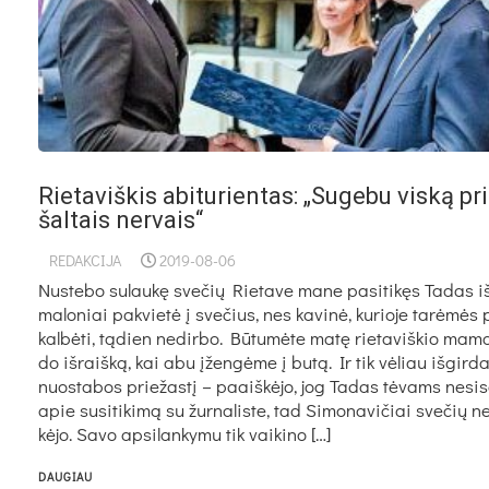
Rietaviškis abiturientas: „Sugebu viską pri
šaltais nervais“
REDAKCIJA
2019-08-06
Nus­te­bo su­lau­kę sve­čių Rie­ta­ve ma­ne pa­si­ti­kęs Ta­das iš
ma­lo­niai pa­kvie­tė į sve­čius, nes ka­vi­nė, ku­rio­je ta­rė­mės 
kal­bė­ti, tą­dien ne­dir­bo. Bū­tu­mė­te ma­tę rie­ta­viš­kio ma­m
do iš­raiš­ką, kai abu įžen­gė­me į bu­tą. Ir tik vė­liau iš­gir­d
nuo­sta­bos prie­žas­tį – paaiš­kė­jo, jog Ta­das tė­vams ne­si­s
apie su­si­ti­ki­mą su žur­na­lis­te, tad Si­mo­na­vi­čiai sve­čių ne­
kė­jo. Sa­vo ap­si­lan­ky­mu tik vai­ki­no […]
DAUGIAU