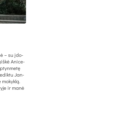
ė – su įdo­
­giš­kė Ani­ce­
p­tyn­me­tę
ne­dik­tu Jan­
ę mo­kyk­lą.
ty­je ir ma­nė