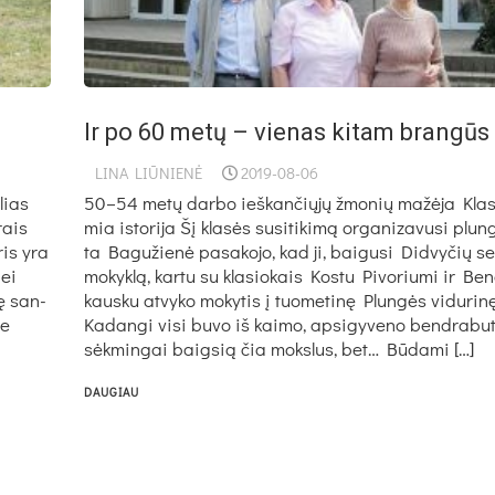
Ir po 60 metų – vienas kitam brangūs
LINA LIŪNIENĖ
2019-08-06
­lias
50–54 metų darbo ieškančiųjų žmonių mažėja Kla­s
rais
mia is­to­ri­ja Šį kla­sės su­si­ti­ki­mą or­ga­ni­za­vu­si plun
­ris yra
ta Ba­gu­žie­nė pa­sa­ko­jo, kad ji, bai­gu­si Did­vy­čių se
bei
mo­kyk­lą, kar­tu su kla­sio­kais Kos­tu Pi­vo­riu­mi ir Be­
nę san­
kaus­ku at­vy­ko mo­ky­tis į tuo­me­ti­nę Plun­gės vi­du­ri­n
me
Ka­dan­gi vi­si bu­vo iš kai­mo, ap­si­gy­ve­no bend­ra­bu­
sėk­min­gai baig­sią čia moks­lus, bet… Bū­da­mi […]
DAUGIAU