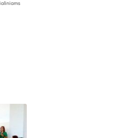
ia­li­niams