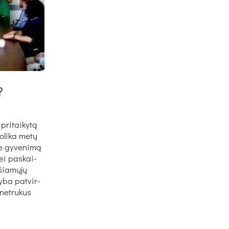
?
pri­tai­ky­tą
o­li­ka me­tų
me gy­ve­ni­mą
ei pa­skai­
šia­mų­jų
y­ba pa­tvir­
 ne­tru­kus