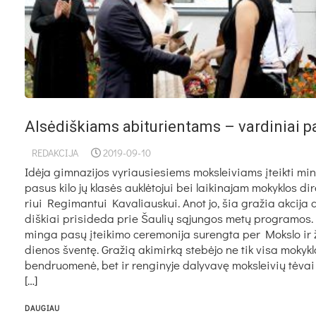
Alsėdiškiams abiturientams – vardiniai p
REDAKCIJA
2019-09-10
Idė­ja gim­na­zi­jos vy­riau­sie­siems moks­lei­viams įteik­ti mi­
pa­sus ki­lo jų kla­sės auk­lė­to­jui bei lai­ki­na­jam mo­kyk­los di­r
riui Re­gi­man­tui Ka­va­liaus­kui. Anot jo, šia gra­žia ak­ci­ja a
diš­kiai pri­si­de­da prie Šau­lių są­jun­gos me­tų pro­gra­mos. I
min­ga pa­sų įtei­ki­mo ce­re­mo­ni­ja su­reng­ta per Moks­lo ir 
die­nos šven­tę. Gra­žią aki­mir­ką ste­bė­jo ne tik vi­sa mo­kyk­
bend­ruo­me­nė, bet ir ren­gi­ny­je da­ly­va­vę moks­lei­vių tė­va
[…]
DAUGIAU