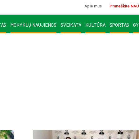
Apie mus
Praneškite NAU
TAS
MOKYKLŲ NAUJIENOS
SVEIKATA
KULTŪRA
SPORTAS
GY