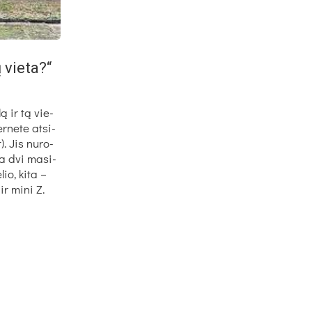
 vieta?“
lą ir tą vie­
er­ne­te at­si­
t). Jis nu­ro­
yra dvi ma­si­
lio, ki­ta –
ir mi­ni Z.