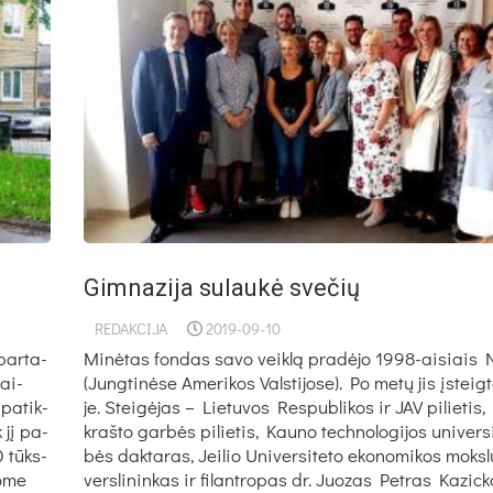
Gimnazija sulaukė svečių
REDAKCIJA
2019-09-10
par­ta­
Mi­nė­tas fon­das sa­vo veik­lą pra­dė­jo 1998-ai­siais N
mai­
(Jung­ti­nė­se Ame­ri­kos Vals­ti­jo­se). Po me­tų jis įsteig­t
 pa­tik­
je. Stei­gė­jas – Lie­tu­vos Res­pub­li­kos ir JAV pi­lie­tis,
k jį pa­
kraš­to gar­bės pi­lie­tis, Kau­no tech­no­lo­gi­jos uni­ver­s
10 tūks­
bės dak­ta­ras, Jei­lio Uni­ver­si­te­to eko­no­mi­kos moks­l
o­me
vers­li­nin­kas ir fi­lant­ro­pas dr. Juo­zas Pet­ras Ka­zi