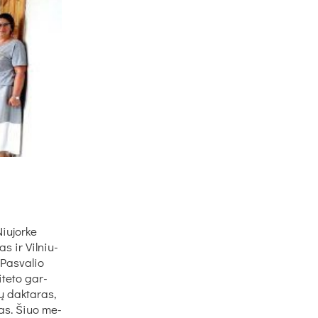
iu­jor­ke
as ir Vil­niu­
 Pas­va­lio
i­te­to gar­
ų dak­ta­ras,
c­kas. Šiuo me­