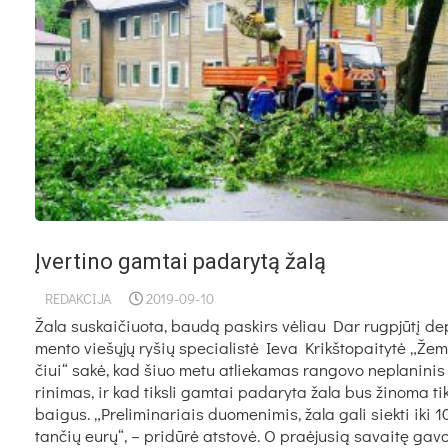
Įvertino gamtai padarytą žalą
REDAKCIJA
2019-09-10
Ža­la su­skai­čiuo­ta, bau­dą pa­skirs vė­liau Dar rugp­jū­tį de­
men­to vie­šų­jų ry­šių spe­cia­lis­tė Ie­va Krikš­to­pai­ty­tė „Že­
čiui“ sa­kė, kad šiuo me­tu at­lie­ka­mas ran­go­vo ne­pla­ni­nis
ri­ni­mas, ir kad tiks­li gam­tai pa­da­ry­ta ža­la bus ži­no­ma ti
bai­gus. „Pre­li­mi­na­riais duo­me­ni­mis, ža­la ga­li siek­ti iki 
tan­čių eu­rų“, – pri­dū­rė at­sto­vė. O praė­ju­sią sa­vai­tę ga­v