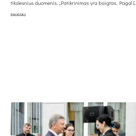
tiks­les­nius duo­me­nis. „Pa­tik­ri­ni­mas yra baig­tas. Pa­gal [
DAUGIAU