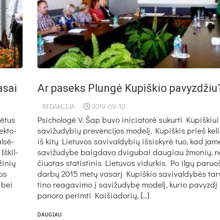
asai
Ar paseks Plungė Kupiškio pavyzdžiu
REDAKCIJA
2019-09-10
nė­tus
Psi­cho­lo­gė V. Šap bu­vo ini­cia­to­rė su­kur­ti Ku­piš­kiui 
ek­to­
sa­vi­žu­dy­bių pre­ven­ci­jos mo­de­lį. Ku­piš­kis prieš ke­li
l­sė­
iš ki­tų Lie­tu­vos sa­vi­val­dy­bių iš­si­sky­rė tuo, kad ja­
š­kil­
sa­vi­žu­dy­be baig­da­vo dvi­gu­bai dau­giau žmo­nių, n
ži­nių
čiuo­tas sta­tis­ti­nis Lie­tu­vos vi­dur­kis. Po il­gų pa­ruo­
los
dar­bų 2015 me­tų va­sa­rį Ku­piš­kio sa­vi­val­dy­bės ta­r
i bei
ti­no rea­ga­vi­mo į sa­vi­žu­dy­bę mo­de­lį, ku­rio pa­vyz­dį
pa­no­ro pe­rim­ti Kai­šia­do­rių, […]
DAUGIAU