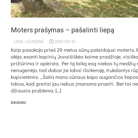
Moters prašymas – pašalinti liepą
LINA LIŪNIENĖ
2019-09-10
Kaip pa­sa­ko­jo prieš 29 me­tus sū­nų pa­lai­do­ju­si mo­te­ris, l
alė­ja, esan­ti ka­pi­nių Jo­vai­šiš­kės kai­me pra­džio­je, vi­siš­k
pri­žiū­ri­ma ir ap­leis­ta. Per tą lai­ką esą nie­kas tų me­džių
ne­nu­ge­nė­jo, tad da­bar jie la­bai iš­si­ke­ro­ję, truk­dan­tys rū­
kap­vie­tė­mis. „Ša­lia ma­no sū­naus ka­po au­gan­čios lie­po
to­kios, kad grei­tai jau ne­bus įma­no­ma praei­ti. Bet tai ne
džiau­sia pro­ble­ma. […]
DAUGIAU