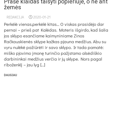
Pra­šė klai­das tai­sy­ti po­pie­riu­je, o ne ant
že­mės
REDAKCIJA
2020-01-21
Perkėlė vienas,perkėlė kitas… O viskas prasidėjo dar
pernai – prieš pat Kalėdas. Moteris išgirdo, kad šalia
jos sklypo esančiame kaimyniniame Zinos
Račkauskienės sklype kažkas pjauna medžius. Abu su
vyru nulėkė pažiūrėti ir savo sklypo. Ir tada pamatė:
miško pjovimo įmonę turinčio pažįstamo alsėdiškio
darbininkai medžius verčia ir jų sklype. Nors pagal
riboženklį – jau lyg […]
DAUGIAU