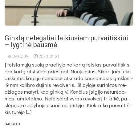
Gink­lą ne­le­ga­liai lai­kiu­siam pur­vai­tiš­kiui
– lyg­ti­nė baus­mė
REDAKCIJA
2020-01-21
Į tei­sia­mų­jų suo­lą praei­ty­je ne kar­tą teis­tas pur­vai­tiš­kis
dar kar­tą at­si­sė­do prieš pat Nau­juo­sius. Šį­kart jam te­ko
aiš­kin­tis, kaip jo na­muo­se at­si­ra­do šau­na­ma­sis gink­las –
9 mm ka­lib­ro du­ji­nis re­vol­ve­ris. Iš by­lo­je su­rink­tos me­
džia­gos ma­ty­ti, kad gink­lą V. Kon­čius įsi­gi­jo ne­tu­rė­da­
mas tam lei­di­mo. Ne­tei­sė­tai vy­ras re­vol­ve­rį ir lai­kė, pa­
slė­pęs jo so­dy­bo­je esan­čio­je pir­ty­je. Kiek lai­ko pur­vai­tiš­
kis tu­rė­jo […]
DAUGIAU