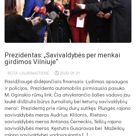
Pre­zi­den­tas: „Sa­vi­val­dy­bės per men­kai
gir­di­mos Vil­niu­je“
RŪTA LAURINAITIENĖ
2020-01-21
Pasidžiaugė didėjančiais finansais Lydimas apsaugos
ir policijos, Prezidento automobilis pirmiausia pasuko
M. Oginskio rūmų link. Čia atvykstančio šalies vadovo jau
laukė didžiulis būrys žurnalistų bei keturių savivaldybių
merai: Prezidentą prie rūmų durų sutikęs Plungės rajono
savivaldybės meras Audrius Klišonis, Rietavo
savivaldybės meras Antanas Černeckis, Telšių rajono
savivaldybės meras Kęstutis Gusarovas bei Mažeikių
rajono savivaldybei vadovaujantis […]