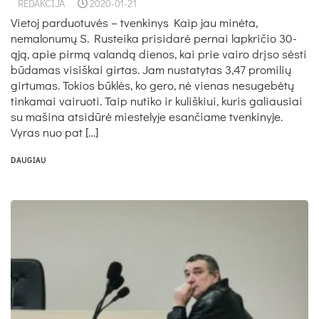
REDAKCIJA
2020-01-21
Vietoj parduotuvės – tvenkinys Kaip jau minėta,
nemalonumų S. Rusteika prisidarė pernai lapkričio 30-
ąją, apie pirmą valandą dienos, kai prie vairo drįso sėsti
būdamas visiškai girtas. Jam nustatytas 3,47 promilių
girtumas. Tokios būklės, ko gero, nė vienas nesugebėtų
tinkamai vairuoti. Taip nutiko ir kuliškiui, kuris galiausiai
su mašina atsidūrė miestelyje esančiame tvenkinyje.
Vyras nuo pat […]
DAUGIAU