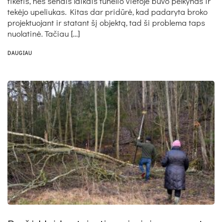
ti­kė­tis, nes se­nais lai­kais tu­ne­lio vie­to­je bu­vo pel­ky­nas ir
te­kė­jo upe­liu­kas. Ki­tas dar pri­dū­rė, kad pa­da­ry­ta bro­ko
pro­jek­tuo­jant ir sta­tant šį ob­jek­tą, tad ši pro­ble­ma taps
nuo­la­ti­nė. Ta­čiau […]
DAUGIAU