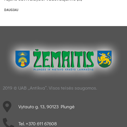
DAUGIAU
2019 © UAB „Antikva“. Visos teisės saugomos.
Vytauto g. 13, 90123 Plungė
Tel. +370 611 67608