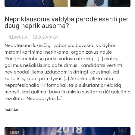
Nep­rik­lau­so­ma val­dy­ba pa­ro­dė esan­ti per
daug ne­prik­lau­so­ma?
REDAKCIJA
2020-01-21
Nepateisino lūkesčių Dabar jau buvusiai valdybai
metami kaltinimai netinkamai organizavus naujo
Plungės autobusų parko vadovo atranką. „[…] matau
galimus nešališkumo pažeidimus. Kandidatai vertinti
nevienodai, jiems užduodami skirtingi klausimai, kai
kurie iš jų labai primityvūs […] Atranka atlikta labai
neprofesionaliai ir formaliai, taip sukuriant prielaidą
manyti, kad galimai buvo iš anksto susitarta dėl galutinio
rezultato. Nepadarytas […]
DAUGIAU