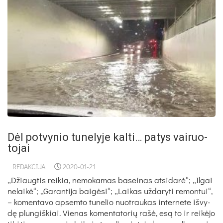
Dėl po­tvy­nio tu­ne­ly­je kal­ti… pa­tys vai­ruo­
to­jai
REDAKCIJA
2020-01-21
„Džiaug­tis rei­kia, ne­mo­ka­mas ba­sei­nas at­si­da­rė“; „Il­gai
ne­lai­kė“; „Ga­ran­ti­ja bai­gė­si“; „Lai­kas už­da­ry­ti re­mon­tui“,
– ko­men­ta­vo ap­sem­to tu­ne­lio nuo­trau­kas in­ter­ne­te iš­vy­
dę plun­giš­kiai. Vie­nas ko­men­ta­to­rių ra­šė, esą to ir rei­kė­jo