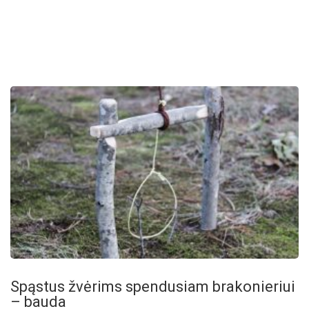
Spąstus žvėrims spendusiam brakonieriui
– bauda