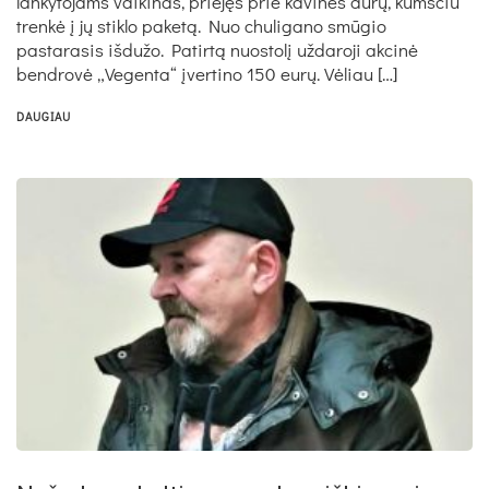
lankytojams vaikinas, priėjęs prie kavinės durų, kumščiu
trenkė į jų stiklo paketą. Nuo chuligano smūgio
pastarasis išdužo. Patirtą nuostolį uždaroji akcinė
bendrovė „Vegenta“ įvertino 150 eurų. Vėliau […]
DAUGIAU