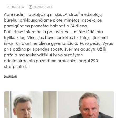
REDAKCIJA
2020-06-03
Apie radinį Taukolydžių miške, „Aistros“ medžiotojų
būreliui priklausančiame plote, minėtos inspekcijos
pareigūnams pranešta balandžio 24 dieną.
Patikrinus informacija pasitvirtino – miške išdėliota
trylika kilpų. Visos jos buvo surinktos tikrintojų. Įtarimai
iškart krito ant netoliese gyvenančio G. Pužo pečių. Vyras
prisipažino prispendęs spąstų žvėrims gaudyti. Už šį
pažeidimą taukolydiškiui buvo surašytas
administracinio pažeidimo protokolas pagal 290
straipsnio […]
DAUGIAU