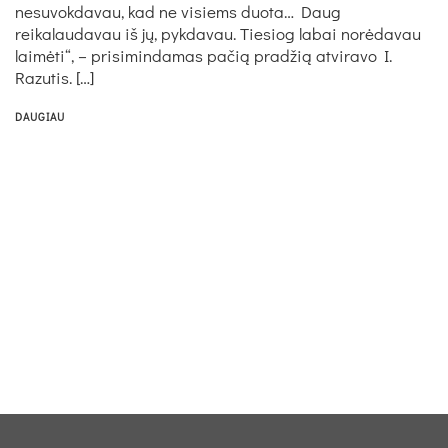
nesuvokdavau, kad ne visiems duota… Daug
reikalaudavau iš jų, pykdavau. Tiesiog labai norėdavau
laimėti“, – prisimindamas pačią pradžią atviravo I.
Razutis. […]
DAUGIAU