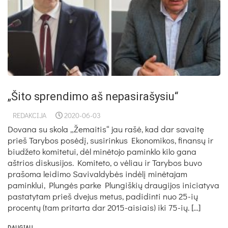
„Šito sprendimo aš nepasirašysiu“
REDAKCIJA
2020-06-03
Dovana su skola „Žemaitis“ jau rašė, kad dar savaitę
prieš Tarybos posėdį, susirinkus Ekonomikos, finansų ir
biudžeto komitetui, dėl minėtojo paminklo kilo gana
aštrios diskusijos. Komiteto, o vėliau ir Tarybos buvo
prašoma leidimo Savivaldybės indėlį minėtajam
paminklui, Plungės parke Plungiškių draugijos iniciatyva
pastatytam prieš dvejus metus, padidinti nuo 25-ių
procentų (tam pritarta dar 2015-aisiais) iki 75-ių. […]
DAUGIAU