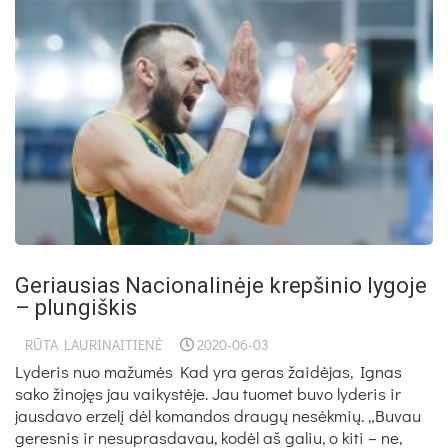
Geriausias Nacionalinėje krepšinio lygoje
– plungiškis
RŪTA LAURINAITIENĖ
2020-06-03
Lyderis nuo mažumės Kad yra geras žaidėjas, Ignas
sako žinojęs jau vaikystėje. Jau tuomet buvo lyderis ir
jausdavo erzelį dėl komandos draugų nesėkmių. „Buvau
geresnis ir nesuprasdavau, kodėl aš galiu, o kiti – ne,