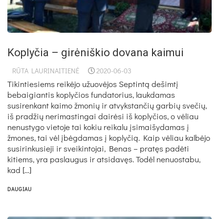
Koplyčia – girėniškio dovana kaimui
RŪTA LAURINAITIENĖ
2020-06-03
Tikintiesiems reikėjo užuovėjos Septintą dešimtį
bebaigiantis koplyčios fundatorius, laukdamas
susirenkant kaimo žmonių ir atvykstančių garbių svečių,
iš pradžių nerimastingai dairėsi iš koplyčios, o vėliau
nenustygo vietoje tai kokiu reikalu įsimaišydamas į
žmones, tai vėl įbėgdamas į koplyčią. Kaip vėliau kalbėjo
susirinkusieji ir sveikintojai, Benas – pratęs padėti
kitiems, yra paslaugus ir atsidavęs. Todėl nenuostabu,
kad […]
DAUGIAU