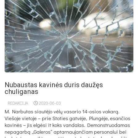
Nubaustas kavinės duris daužęs
chuliganas
REDAKCIJA
2020-06-03
M. Narbutas siautėjo vėlų vasario 14-osios vakarą.
Viešoje vietoje – prie Stoties gatvėje, Plungėje, esančios
kavinės – jis elgėsi it koks vandalas. Demonstruodamas
nepagarbą „Galeros“ aptarnaujančiam personalui bei