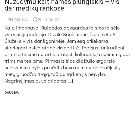
Nužudymu kaltinamas plungiškis – vis
dar medikų rankose
REDAKCIJA
2020-06-03
Kaip informavo Klaipėdos apygardos teismo teisėjo
vyresnioji padėjėja Dovilė Saulėnienė, šiuo metu A.
Čiuželis – vis dar ligoninėje. Jam esą atliekama
stacionari psichiatrinė ekspertizė. Praėjusį antradienį
priimta teismo nutartis pratęsti kaltinamojo suėmimą dar
trims mėnesiams. Pirmasis šios didžiulio atgarsio
sulaukusios bylos posėdis buvo numatytas praėjusių
metų gruodžio 4-ąją, tačiau tądien jis neįvyko.
Nagrinėjimas buvo atidėtas […]
DAUGIAU