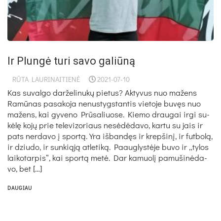
Ir Plungė turi savo galiūną
RŪTA LAURINAITIENĖ
2021-07-10
Kas suvalgo dar­že­li­nu­kų pietus? Ak­ty­vus nuo ma­žens
Ramū­nas pa­sa­ko­ja ne­nus­tygs­tan­tis vie­to­je buvęs nuo
ma­žens, kai gy­ve­no Prūsa­liuo­se. Kie­mo drau­gai ir­gi su­
kėlę kojų prie te­le­vi­zo­riaus ne­sėdėda­vo, kar­tu su jais ir
pa­ts ner­da­vo į sportą. Yra iš­bandęs ir krep­šinį, ir fut­bolą,
ir dziu­do, ir sun­kiąją at­le­tiką. Paaug­lystė­je bu­vo ir „ty­los
lai­ko­tar­pis“, kai sportą metė. Dar ka­muolį pa­mu­šinė­da­
vo, bet […]
DAUGIAU