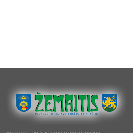
2019 © UAB „Antikva“. Visos teisės saugomos.