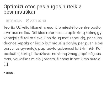
Optimizuotos paslaugos nuteikia
pesimistiškai
REDAKCIJA
2021-07-10
Teo­ri­ja Už ke­lių ki­lo­metrų esan­čio mies­te­lio cent­re pa­što
sky­riaus ne­li­ko. Dėl šios re­for­mos su ap­lin­ki­nių kaimų gy­
ven­to­jais šil­tai at­si­svei­ki­no daug metų spaudą, pen­si­jas,
duo­nos ke­palą ar šiaip būti­niau­sių da­lykų per pus­nis bei
pur­vy­nus gy­ven­tojų pa­pra­šy­ta ga­be­nu­si laiš­ki­ninkė. Kai
pa­sku­tinį kartą ji iš­va­žia­vo, ne vieną žmogų ap­ėmė jaus­
mas, lyg kaž­kas mie­lo, įpras­to, ži­no­mo ir pa­ti­ki­mo nu­to­lo
[…]
DAUGIAU