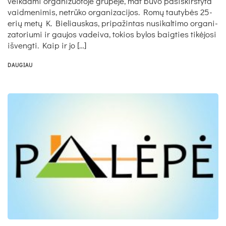
veik­da­mi or­ga­ni­zuo­to­je grupė­je, mat bu­vo pa­si­skirs­ty­ta
vaid­me­ni­mis, ne­trūko or­ga­ni­za­ci­jos. Romų tau­tybės 25-
erių metų K. Bie­liaus­kas, pri­pa­žin­tas nu­si­kal­ti­mo or­ga­ni­
za­to­riu­mi ir gau­jos va­dei­va, to­kios by­los baig­ties tikė­jo­si
iš­veng­ti. Kaip ir jo […]
DAUGIAU