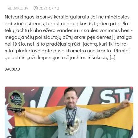
REDAKCIJA
2021-07-10
Netvarkingos krosnys keršija gaisrais Jei ne minė­to­sios
gais­rinės si­re­nos, turbūt ne­daug kas iš tądien prie Pla­
te­lių jachtų klu­bo eže­ro van­de­niu ir saulės vo­nio­mis be­si­
mėgau­jan­čių poil­siau­tojų būtų at­kreipęs dėmesį į stai­ga
nei iš šio, nei iš to pra­dėju­sią rūkti jachtą, ku­ri iki tol ra­
miai plūdu­ria­vo apie pusę ki­lo­met­ro nuo kran­to. Pir­mie­ji
gelbė­ti iš „už­si­lieps­no­ju­sios“ jach­tos iš­šo­ku­sių […]
DAUGIAU