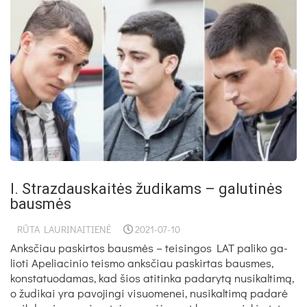
I. Strazdauskaitės žudikams – galutinės
bausmės
RŪTA LAURINAITIENĖ
2021-07-10
Anks­čiau pa­skir­tos bausmės – tei­sin­gos LAT pa­li­ko ga­
lio­ti Ape­lia­ci­nio teis­mo anks­čiau pa­skir­tas baus­mes,
kons­ta­tuo­da­mas, kad šios ati­tin­ka pa­da­rytą nu­si­kal­timą,
o žu­di­kai yra pa­vo­jin­gi vi­suo­me­nei, nu­si­kal­timą pa­darė