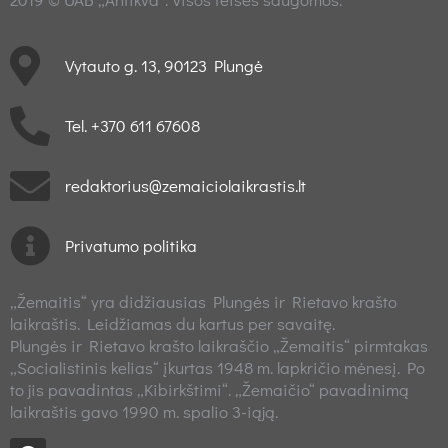
Vytauto g. 13, 90123 Plungė
Tel. +370 611 67608
redaktorius@zemaiciolaikrastis.lt
Privatumo politika
„Žemaitis“ yra didžiausias Plungės ir Rietavo krašto
laikraštis. Leidžiamas du kartus per savaitę.
Plungės ir Rietavo krašto laikraščio „Žemaitis“ pirmtakas
„Socialistinis kelias“ įkurtas 1948 m. lapkričio mėnesį. Po
to jis pavadintas „Kibirkštimi“. „Žemaičio“ pavadinimą
laikraštis gavo 1990 m. spalio 3-iąją.