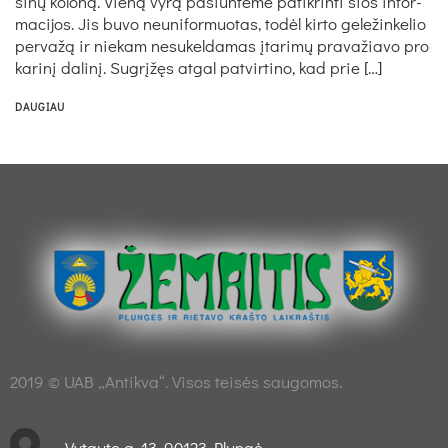
šinų ko­loną. Vieną vyrą pa­siuntė­me pa­tik­rin­ti šios in­for­
ma­ci­jos. Jis bu­vo neu­ni­for­muo­tas, todėl kir­to ge­le­žin­ke­lio
per­važą ir nie­kam ne­su­kel­da­mas įta­rimų pra­va­žia­vo pro
ka­rinį da­linį. Sugrįžęs at­gal pa­tvir­ti­no, kad prie […]
DAUGIAU
2019 © UAB „Antikva“. Visos teisės saugomos.
Vytauto g. 13, 90123 Plungė