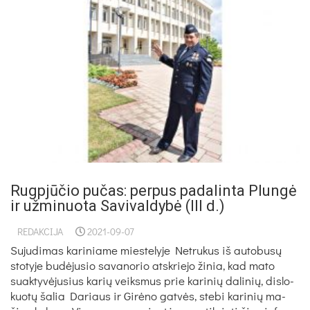
Rugpjūčio pučas: perpus padalinta Plungė
ir užminuota Savivaldybė (III d.)
REDAKCIJA
2021-09-07
Su­ju­di­mas ka­ri­nia­me mies­te­ly­je Net­ru­kus iš au­to­busų
sto­ty­je budė­ju­sio sa­va­no­rio at­skrie­jo ži­nia, kad ma­to
suak­tyvė­ju­sius ka­rių veiks­mus prie ka­ri­nių da­li­nių, dis­lo­
kuotų ša­lia Da­riaus ir Girė­no gatvės, ste­bi ka­ri­nių ma­