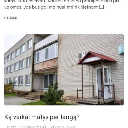
kams iki 16-os metų. Kaukės ba­sei­no pa­tal­po­se bus pri­
va­lo­mos. Jas bus ga­li­ma nu­siim­ti tik išei­nant […]
DAUGIAU
Ką vaikai matys per langą?
RŪTA LAURINAITIENĖ
2021-10-06