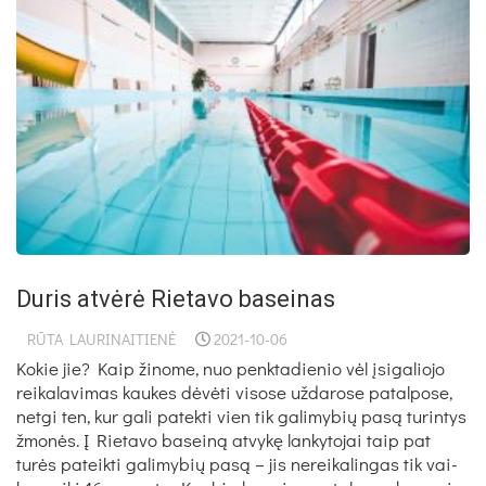
Duris atvėrė Rietavo baseinas
RŪTA LAURINAITIENĖ
2021-10-06
Ko­kie jie? Kaip ži­no­me, nuo penk­ta­die­nio vėl įsi­ga­lio­jo
rei­ka­la­vi­mas kau­kes dėvėti visose už­da­ro­se pa­tal­po­se,
ne­tgi ten, kur ga­li pa­tek­ti vien tik ga­li­my­bių pa­są tu­rin­tys
žmonės. Į Rie­ta­vo ba­seiną at­vykę lan­ky­to­jai taip pat
turės pa­teik­ti ga­li­my­bių pa­są – jis ne­rei­ka­lin­gas tik vai­