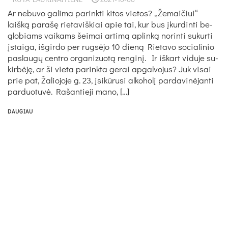
Ar ne­bu­vo ga­li­ma pa­rink­ti ki­tos vie­tos? „Že­mai­čiui“
laišką pa­rašę rie­ta­viš­kiai apie tai, kur bus įkur­din­ti be­
glo­biams vai­kams šei­mai ar­timą ap­linką no­rin­ti su­kur­ti
įstai­ga, iš­gir­do per rugsė­jo 10 dieną Rie­ta­vo so­cia­li­nio
pa­slaugų cent­ro or­ga­ni­zuotą ren­ginį. Ir iš­kart vi­du­je su­
kirbėję, ar ši vie­ta pa­rink­ta ge­rai ap­gal­vo­jus? Juk vi­sai
prie pat, Ža­lio­jo­je g. 23, įsikū­ru­si al­ko­holį par­da­vinė­jan­ti
par­duo­tuvė. Ra­šan­tie­ji ma­no, […]
DAUGIAU