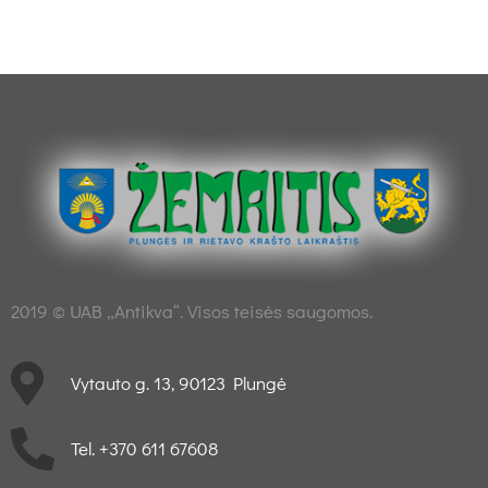
2019 © UAB „Antikva“. Visos teisės saugomos.
Vytauto g. 13, 90123 Plungė
Tel. +370 611 67608