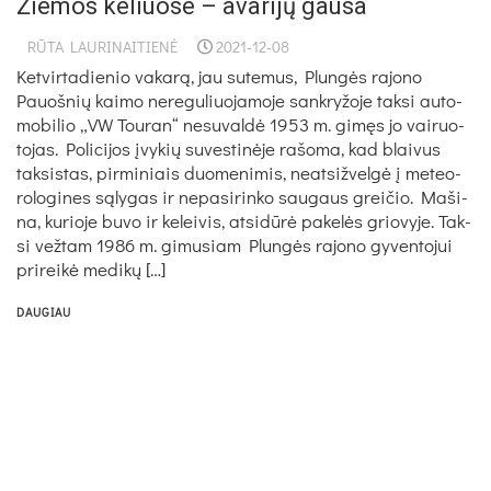
Žiemos keliuose – avarijų gausa
RŪTA LAURINAITIENĖ
2021-12-08
Ket­vir­ta­die­nio va­karą, jau su­te­mus, Plungės ra­jo­no
Pauoš­nių kai­mo ne­re­gu­liuo­ja­mo­je san­kry­žo­je tak­si au­to­
mo­bi­lio „VW Tou­ran“ ne­su­valdė 1953 m. gimęs jo vai­ruo­
to­jas. Po­li­ci­jos įvy­kių su­ves­tinė­je ra­šo­ma, kad blai­vus
tak­sis­tas, pir­mi­niais duo­me­ni­mis, neat­siž­velgė į me­teo­
ro­lo­gi­nes sąly­gas ir ne­pa­si­rin­ko sau­gaus grei­čio. Ma­ši­
na, ku­rio­je bu­vo ir ke­lei­vis, at­si­dūrė pa­kelės grio­vy­je. Tak­
si vež­tam 1986 m. gi­mu­siam Plungės ra­jo­no gy­ven­to­jui
pri­reikė me­dikų […]
DAUGIAU