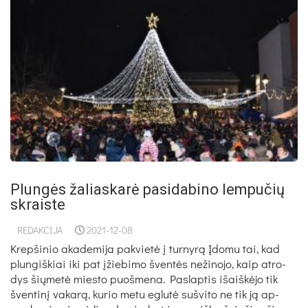
Plungės žaliaskarė pasidabino lempučių
skraiste
REDAKCIJA
2021-12-08
Krepšinio akademija pakvietė į turnyrą Įdo­mu tai, kad
plun­giš­kiai iki pat įžie­bi­mo šventės ne­ži­no­jo, kaip at­ro­
dys šių­metė mies­to puoš­me­na. Pas­lap­tis išaiškė­jo tik
šven­tinį va­karą, ku­rio me­tu eg­lutė su­švi­to ne tik ją ap­