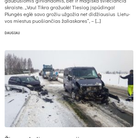
gau­bu­sio­mis gir­lian­do­mis, bet ir ma­giš­ka švie­čian­čia
skrais­te. „Vau! Tik­ra gra­žuolė! Tie­siog įspūdin­ga!
Plungės eglė sa­vo gro­žiu už­go­žia net did­žiau­sius Lie­tu­
vos mies­tus puo­šian­čias ža­lias­ka­res“, – […]
DAUGIAU