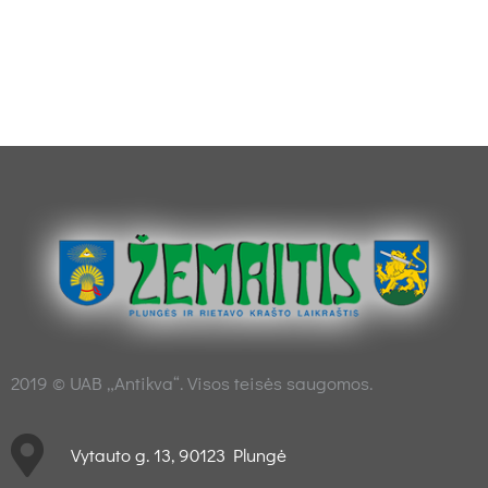
2019 © UAB „Antikva“. Visos teisės saugomos.
Vytauto g. 13, 90123 Plungė