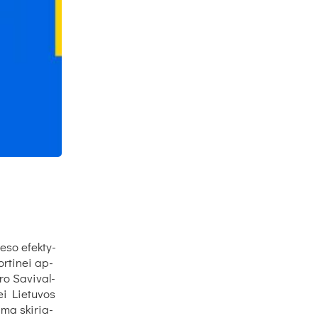
i
e­so efek­ty­
or­ti­nei ap­
ro Sa­vi­val­
i Lie­tu­vos
­ma ski­ria­