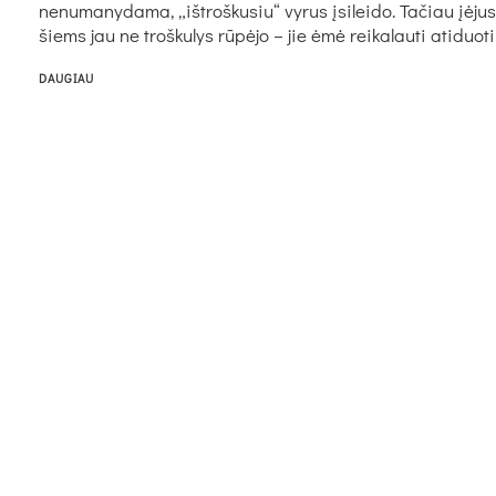
ne­nu­ma­ny­da­ma, „išt­roš­ku­siu“ vy­rus įsi­lei­do. Ta­čiau įėju
šiems jau ne troš­ku­lys rūpėjo – jie ėmė rei­ka­lau­ti ati­duo­ti
DAUGIAU