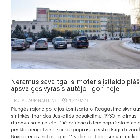
Neramus savaitgalis: moteris įsileido plėš
apsvaigęs vyras siautėjo ligoninėje
RŪTA LAURINAITIENĖ
2022-02-11
Plungės ra­jo­no po­li­ci­jos ko­mi­sa­ria­to Rea­ga­vi­mo sky­riau
ši­ninkės Ing­ri­dos Juš­kaitės pa­sa­ko­ji­mu, 1930 m. gi­mu­si
ris sa­vo namų du­ris Pūčko­riuo­se dviem ne­pažįs­ta­mie­s
penk­ta­dienį at­vėrė, kai šie pa­prašė įleis­ti at­si­ger­ti van­
Bu­vo die­nos me­tas, apie 11 va­lan­da, todėl se­nutė, nie­ko 