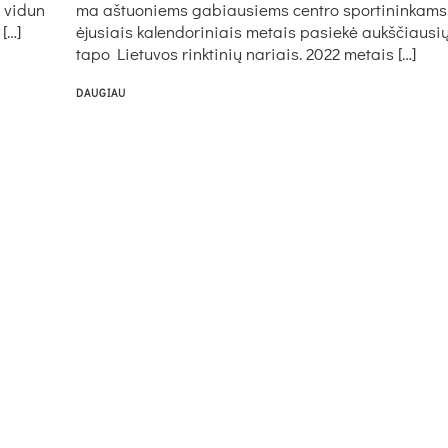
s vi­dun
ma aš­tuo­niems ga­biau­siems cent­ro spor­ti­nin­kams,
 […]
ėju­siais ka­len­do­ri­niais me­tais pa­siekė aukš­čiau­sių 
ta­po Lie­tu­vos rink­ti­nių na­riais. 2022 me­tais […]
DAUGIAU