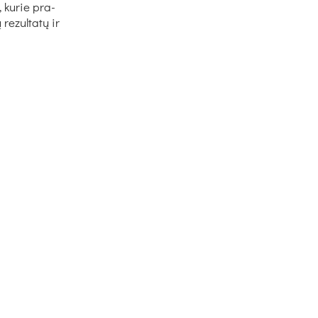
 ku­rie pra­
re­zul­tatų ir