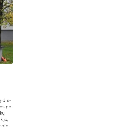
ę dis­
bos po­
ekų
k jo,
m­bia­