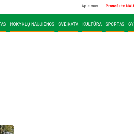
Apie mus
Praneškite NAU
TAS
MOKYKLŲ NAUJIENOS
SVEIKATA
KULTŪRA
SPORTAS
GY