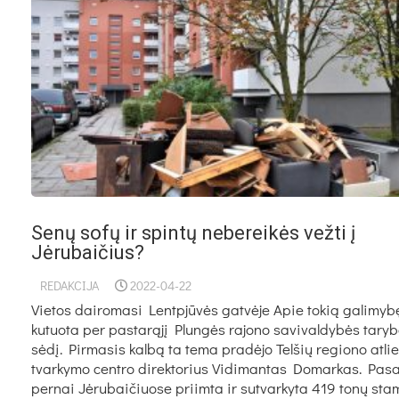
Senų sofų ir spintų nebereikės vežti į
Jėrubaičius?
REDAKCIJA
2022-04-22
Vie­tos dai­ro­ma­si Lentpjūvės gatvė­je Apie to­kią ga­li­myb
ku­tuo­ta per pa­starąjį Plungės ra­jo­no sa­vi­val­dybės ta­ry­
sėdį. Pir­ma­sis kalbą ta te­ma pra­dėjo Tel­šių re­gio­no at­li
tvar­ky­mo cent­ro di­rek­to­rius Vi­di­man­tas Do­mar­kas. Pa­sa
per­nai Jėru­bai­čiuo­se priim­ta ir su­tvar­ky­ta 419 tonų sta