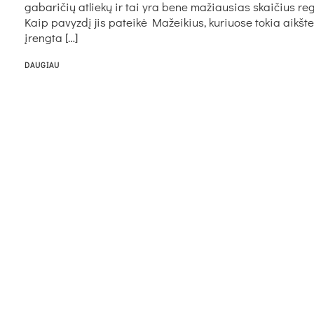
ga­ba­ri­čių at­liekų ir tai yra be­ne ma­žiau­sias skai­čius re­g
Kaip pa­vyzdį jis pa­teikė Ma­žei­kius, ku­riuo­se to­kia aikš­te
įreng­ta […]
DAUGIAU