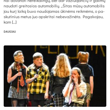
nai do­va­no­ti ne­rei­ka­lingų, bet dar va­žiuo­jan­čių ir ga­limų
nau­do­ti grei­to­sios au­to­mo­bi­lių. „Ši­tas mūsų au­to­mo­bi­lis
jau kurį laiką bu­vo nau­do­ja­mas ūkinėms reikmėms, o pa­
sku­ti­nius me­tus juo ap­skri­tai ne­be­va­žinė­ta. Pa­gal­vo­jau,
kam […]
DAUGIAU