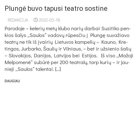
Plungė buvo tapusi teatro sostine
REDAKCIJA
2022-05-18
Parodoje – kelerių metų klubo narių darbai Su­si­ti­ko pen­
kios ša­lys „Sau­los“ va­dovų rūpes­čiu į Plungę su­va­žia­vo
teatrų ne tik iš įvai­rių Lie­tu­vos kam­pe­lių – Kau­no, Kre­
tin­gos, Jur­bar­ko, Šau­lių ir Vil­niaus, – bet ir už­sie­nio ša­lių
– Slo­va­ki­jos, Da­ni­jos, Lat­vi­jos bei Es­ti­jos. Iš vi­so „Ma­žo­ji
Mel­po­menė“ su­būrė per 200 teat­ralų, tarp ku­rių – ir jau­
nie­ji „Sau­los“ ta­len­tai. […]
DAUGIAU