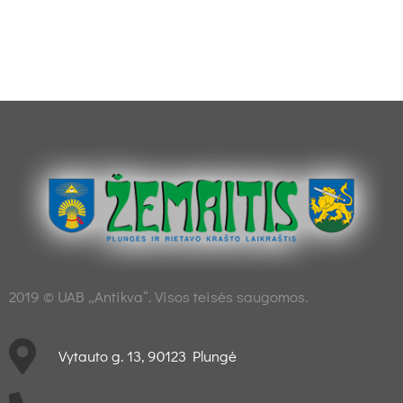
2019 © UAB „Antikva“. Visos teisės saugomos.
Vytauto g. 13, 90123 Plungė