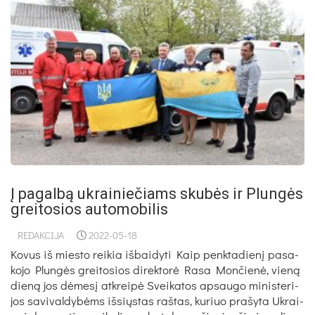
Į pagalbą ukrainiečiams skubės ir Plungės
greitosios automobilis
REDAKCIJA
2022-05-18
Kovus iš miesto reikia išbaidyti Kaip penk­ta­dienį pa­sa­
ko­jo Plungės grei­to­sios di­rek­torė Ra­sa Mon­čienė, vieną
dieną jos dėmesį at­kreipė Svei­ka­tos ap­sau­go mi­nis­te­ri­
jos sa­vi­val­dybėms iš­siųs­tas raš­tas, ku­riuo pra­šy­ta Uk­rai­