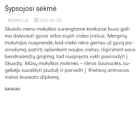
Šypsojosi sėkmė
REDAKCIJA
2022-05-29
Skuo­do me­no mo­kyk­los su­reng­ta­me kon­kur­se bu­vo ga­li­
ma da­ly­vau­ti gy­vai ar­ba siųs­ti vi­deo įra­šus. Mer­ginų
mo­ky­to­jos nu­sprendė, kad nie­ko nėra ge­riau už gyvą pa­
si­ro­dymą, pa­tirtį ap­lan­kant nau­jas vie­tas, iš­girs­tant sa­vo
bend­raam­žių gro­jimą, tad nu­spręsta vyk­ti pa­si­ro­dy­ti į
Skuodą. Mūsų mo­kyk­los mo­kinės – tik­ros šau­nuolės, su­
gebė­jo su­val­dy­ti jau­dulį ir par­vež­ti į Rie­tavą ant­ro­sios
vie­tos lau­rea­to dip­lomą.
DAUGIAU