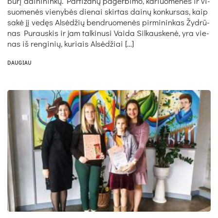
būrį dai­ni­ninkų. Par­ti­zanų pa­ger­bi­mo, ka­riuo­menės ir vi­
suo­menės vie­nybės die­nai skir­tas dainų kon­kur­sas, kaip
sakė jį vedęs Alsėd­žių bend­ruo­menės pir­mi­nin­kas Žydrū­
nas Pu­raus­kis ir jam tal­ki­nu­si Vai­da Sil­kaus­kenė, yra vie­
nas iš ren­gi­nių, ku­riais Alsėd­žiai […]
DAUGIAU