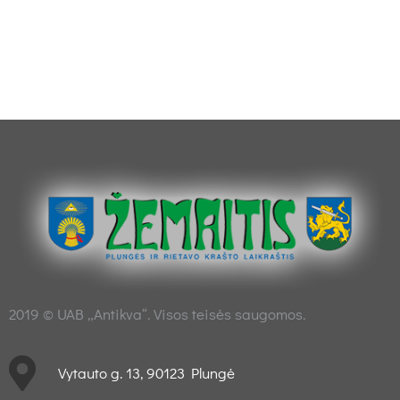
2019 © UAB „Antikva“. Visos teisės saugomos.
Vytauto g. 13, 90123 Plungė