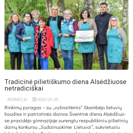
Tradicinė pilietiškumo diena Alsėdžiuose
netradiciškai
REDAKCIJA
2022-05-29
Rin­ki­mų py­ra­gas – su „vyš­nai­tė­mis“ Skambė­jo lie­tu­vių
liau­dies ir pa­trio­tinės dai­nos Šven­tinė die­na Alsėd­žiuo­
se pra­si­dėjo gim­na­zi­jo­je su­reng­tu res­pub­li­ki­niu pi­lie­ti­nių
dainų kon­kur­su „Su­dai­nuo­ki­me Lie­tu­vai“, su­kvie­tu­siu