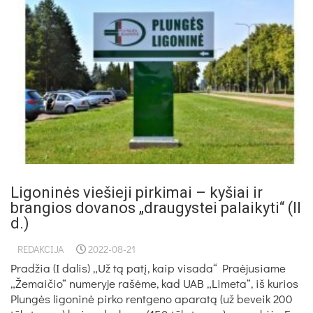
Ligoninės viešieji pirkimai – kyšiai ir
brangios dovanos „draugystei palaikyti“ (II
d.)
REDAKCIJA
2022-08-21
Pradžia (I dalis) „Už tą patį, kaip visada“ Praėjusiame
„Žemaičio“ numeryje rašėme, kad UAB „Limeta“, iš kurios
Plungės ligoninė pirko rentgeno aparatą (už beveik 200