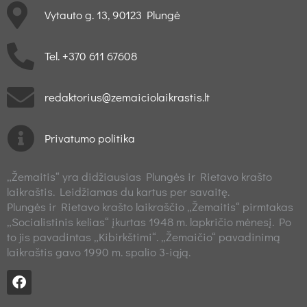
Vytauto g. 13, 90123 Plungė
Tel. +370 611 67608
redaktorius@zemaiciolaikrastis.lt
Privatumo politika
„Žemaitis“ yra didžiausias Plungės ir Rietavo krašto
laikraštis. Leidžiamas du kartus per savaitę.
Plungės ir Rietavo krašto laikraščio „Žemaitis“ pirmtakas
„Socialistinis kelias“ įkurtas 1948 m. lapkričio mėnesį. Po
to jis pavadintas „Kibirkštimi“. „Žemaičio“ pavadinimą
laikraštis gavo 1990 m. spalio 3-iąją.