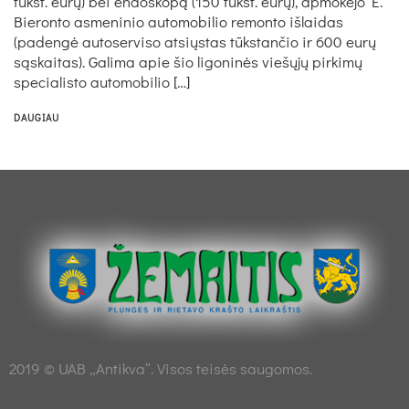
tūkst. eurų) bei endoskopą (150 tūkst. eurų), apmokėjo E.
Bieronto asmeninio automobilio remonto išlaidas
(padengė autoserviso atsiųstas tūkstančio ir 600 eurų
sąskaitas). Galima apie šio ligoninės viešųjų pirkimų
specialisto automobilio […]
DAUGIAU
2019 © UAB „Antikva“. Visos teisės saugomos.