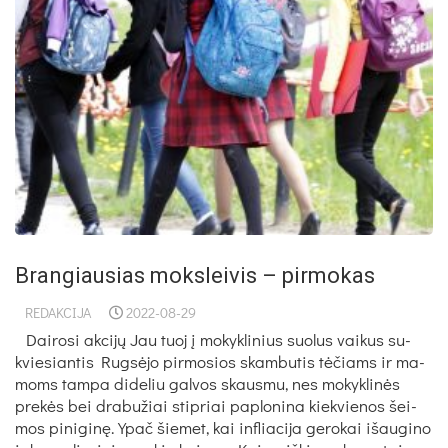
Brangiausias moksleivis – pirmokas
REDAKCIJA
2022-08-29
Dai­ro­si ak­cijų Jau tuoj į mo­kyk­li­nius suo­lus vai­kus su­
kvie­sian­tis Rugsė­jo pir­mo­sios skam­bu­tis tėčiams ir ma­
moms tam­pa did­eliu gal­vos skaus­mu, nes mo­kyk­linės
prekės bei dra­bu­žiai stip­riai pa­plo­ni­na kiek­vie­nos šei­
mos pi­ni­ginę. Ypač šie­met, kai inf­lia­ci­ja ge­ro­kai išau­gi­no