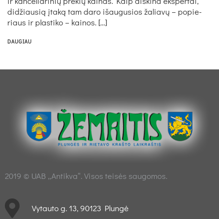
ir kan­ce­lia­ri­nių pre­kių kai­nas. Kaip aiš­ki­na eks­per­tai,
did­žiau­sią įtaką tam da­ro iš­au­gu­sios ža­liavų – po­pie­
riaus ir plas­ti­ko – kai­nos. […]
DAUGIAU
2019 © UAB „Antikva“. Visos teisės saugomos.
Vytauto g. 13, 90123 Plungė