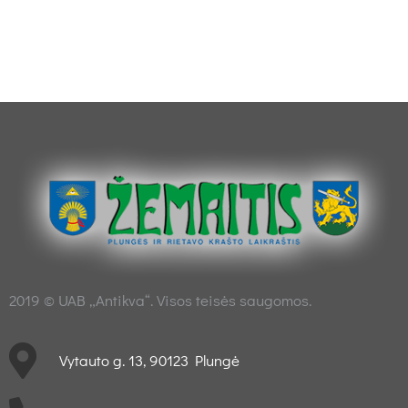
2019 © UAB „Antikva“. Visos teisės saugomos.
Vytauto g. 13, 90123 Plungė