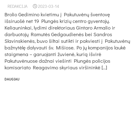
REDAKCIJA
2023-03-14
Brolio Gedimino kvietimu į Pakutuvėnų šventovę
išsiruošė net 19 Plungės krizių centro gyventojų.
Keliauninkai, lydimi direktoriaus Gintaro Armalio ir
darbuotojų Ramutės Gedgaudienės bei Sandros
Slavinskienės, buvo šiltai sutikti ir pakviesti į Pakutuvėnų
bažnytėlę dalyvauti šv. Mišiose. Po jų kompanijos laukė
staigmena – garuojanti žuvienė, kurią išvirė
Pakutuvėnuose dažnai viešinti Plungės policijos
komisariato Reagavimo skyriaus viršininkė […]
DAUGIAU