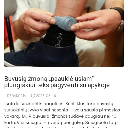
Buvusią žmoną „paauklėjusiam“
plungiškiui teks pagyventi su apykoje
REDAKCIJA
2023-03-14
Išgirdo šaukiantis pagalbos Konfliktas tarp buvusių
sutuoktinių įvyko visai neseniai – vėlų sausio pirmosios
vakarą. M. P. buvusiai žmonai sudavė daugiau nei 10
kartų. Visi smūgiai – į veidą bei galvą. Smūgiuota taip