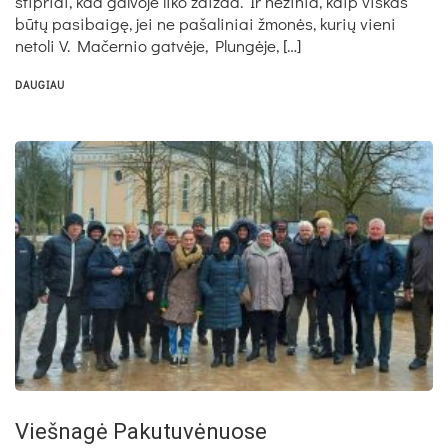
stipriai, kad galvoje liko žaizda. Ir nežinia, kaip viskas
būtų pasibaigę, jei ne pašaliniai žmonės, kurių vieni
netoli V. Mačernio gatvėje, Plungėje, […]
DAUGIAU
Viešnagė Pakutuvėnuose