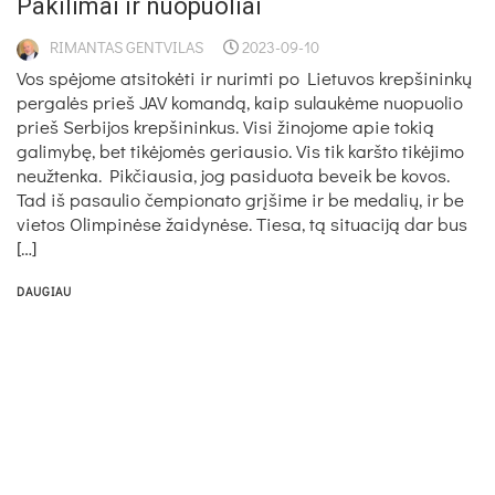
Pakilimai ir nuopuoliai
RIMANTAS GENTVILAS
2023-09-10
Vos spėjome atsitokėti ir nurimti po Lietuvos krepšininkų
pergalės prieš JAV komandą, kaip sulaukėme nuopuolio
prieš Serbijos krepšininkus. Visi žinojome apie tokią
galimybę, bet tikėjomės geriausio. Vis tik karšto tikėjimo
neužtenka. Pikčiausia, jog pasiduota beveik be kovos.
Tad iš pasaulio čempionato grįšime ir be medalių, ir be
vietos Olimpinėse žaidynėse. Tiesa, tą situaciją dar bus
[…]
DAUGIAU