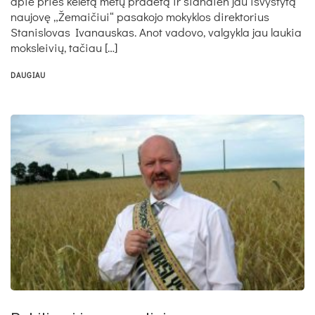
apie prieš keletą metų pradėtą ir šiandien jau išvystytą
naujovę „Žemaičiui“ pasakojo mokyklos direktorius
Stanislovas Ivanauskas. Anot vadovo, valgykla jau laukia
moksleivių, tačiau […]
DAUGIAU