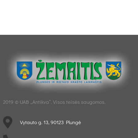
2019 © UAB „Antikva“. Visos teisės saugomos.
Vytauto g. 13, 90123 Plungė