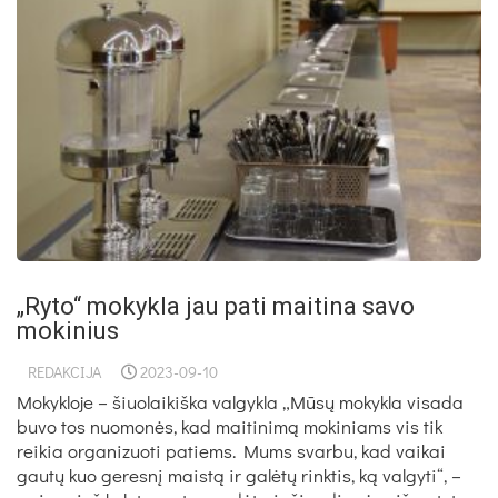
„Ryto“ mokykla jau pati maitina savo
mokinius
REDAKCIJA
2023-09-10
Mokykloje – šiuolaikiška valgykla „Mūsų mokykla visada
buvo tos nuomonės, kad maitinimą mokiniams vis tik
reikia organizuoti patiems. Mums svarbu, kad vaikai
gautų kuo geresnį maistą ir galėtų rinktis, ką valgyti“, –