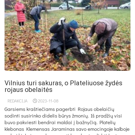
Vilnius turi sakuras, o Plateliuose žydės
rojaus obelaitės
REDAKCIJA
2023-11-08
Garsiems kraštiečiams pagerbti Rojaus obelaičių
sodinti susirinko didelis būrys žmonių. Iš pradžių visi
buvo pakviesti bendrai maldai į bažnyčią. Platelių
klebonas Klemensas Jaraminas savo emocingoje kalboje