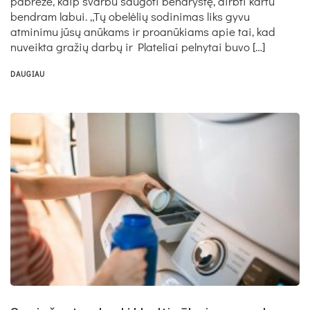
pabrėžė, kaip svarbu saugoti bendrystę, dirbti kartu
bendram labui. „Tų obelėlių sodinimas liks gyvu
atminimu jūsų anūkams ir proanūkiams apie tai, kad
nuveikta gražių darbų ir Plateliai pelnytai buvo […]
DAUGIAU