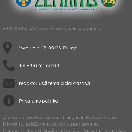
2019 © UAB „Antikva“. Visos teisės saugomos.
Vytauto g. 13, 90123 Plungė
Tel. +370 611 67608
redaktorius@zemaiciolaikrastis.lt
Privatumo politika
„Žemaitis“ yra didžiausias Plungės ir Rietavo krašto
laikraštis. Leidžiamas du kartus per savaitę.
Plungės ir Rietavo krašto laikraščio „Žemaitis“ pirmtakas