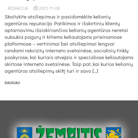
REDAKCIJA
2023-11-08
Skaitykite atsiliepimus ir pasidomėkite kelionių
agentūros reputacija Patikimos ir išskirtiniu klientų
aptarnavimu išsiskiriančios kelionių agentūros neretai
sulaukia pagyrų ir kitiems keliautojams prieinamose
platformose – vertinimai bei atsiliepimai lengvai
randami rekvizitų interneto svetainėse, socialinių tinklų
paskyrose, kai kuriais atvejais ir specialiose keliautojams
skirtose interneto svetainėse. Taip pat, kai kurios kelionių
agentūros atsiliepimų skiltį turi ir savo […]
DAUGIAU