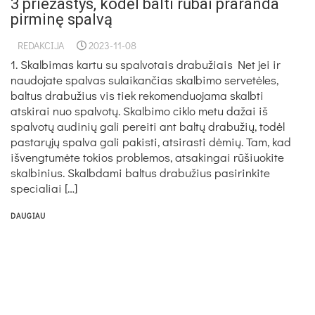
3 priežastys, kodėl balti rūbai praranda
pirminę spalvą
REDAKCIJA
2023-11-08
1. Skalbimas kartu su spalvotais drabužiais Net jei ir
naudojate spalvas sulaikančias skalbimo servetėles,
baltus drabužius vis tiek rekomenduojama skalbti
atskirai nuo spalvotų. Skalbimo ciklo metu dažai iš
spalvotų audinių gali pereiti ant baltų drabužių, todėl
pastarųjų spalva gali pakisti, atsirasti dėmių. Tam, kad
išvengtumėte tokios problemos, atsakingai rūšiuokite
skalbinius. Skalbdami baltus drabužius pasirinkite
specialiai […]
DAUGIAU