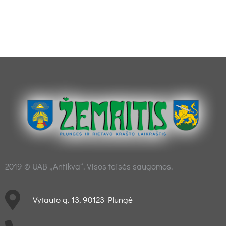
2019 © UAB „Antikva“. Visos teisės saugomos.
Vytauto g. 13, 90123 Plungė