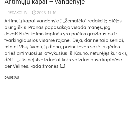
Artimųjų kapai – vandenyje
REDAKCIJA
2023-11-16
Artimųjų kapai vandenyje Į „Žemaičio“ redakciją atėjęs
plungiškis Pranas papasakojo visada manęs, jog
Jovaišiškės kaimo kapinės yra pačios gražiausios ir
tvarkingiausios visame rajone. Deja, dar ne taip seniai,
minint Visų šventųjų dieną, pašnekovas sakė iš gėdos
prieš artimuosius, atvykusius iš Kauno, neturėjęs kur akių
dėti… „Jūs neįsivaizduojat koks vaizdas buvo kapinėse
per Vėlines, kada žmonės […]
DAUGIAU