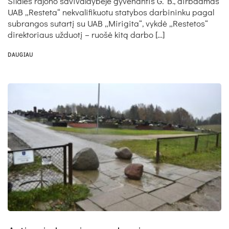
Šilalės rajono savivaldybėje gyvenantis G. B., dirbdamas
UAB „Resteta“ nekvalifikuotu statybos darbininku pagal
subrangos sutartį su UAB „Mirigita“, vykdė „Restetos“
direktoriaus užduotį – ruošė kitą darbo […]
DAUGIAU