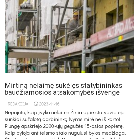
Mirtiną nelaimę sukėlęs statybininkas
baudžiamosios atsakomybės išvengė
REDAKCIJA
2023-11-16
Nepajuto, kaip įvyko nelaimė Žinia apie statybvietėje
sunkiai sužalotą darbininką (vyras mirė ne iš karto)
Plungę apskriejo 2020-ųjų gegužės 15-osios popietę.
Kaip byloja ant teismo stalo nugulusi bylos medžiaga,