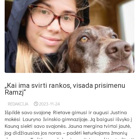
„Kai ima svirti rankos, visada prisimenu
Ramzį“
REDAKCIJA
2023-11-24
Išpildė savo svajonę Rietave gimusi ir augusi Justina
mokėsi Lauryno Ivinskio gimnazijoje. Ją baigusi išvyko į
Kauną siekti savo svajonės. Jauna mergina tvirtai jautė,
jog didžiausias jos noras – padėti keturkojams žmonių