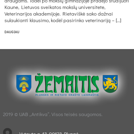
draugams. Todėl po mokslų gimnazijoje pradėjo studijuoti
Kaune, Lietuvos sveikatos mokslų universitete,
Veterinarijos akademijoje. Rietaviškė sako dažnai
sulaukianti klausimo, kodėl pasirinko veterinariją – […]
DAUGIAU
2019 © UAB „Antikva“. Visos teisės saugomos.
Vytauto g. 13, 90123 Plungė