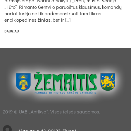
pirmojo etapo. Norint atsakyti į „Protų mūšio“ vedėjo
„liūto“ Rimanto Gentvilo paruoštus klausimus, komandų
nariai turėjo ne tik pademonstruoti tam tikras
enciklopedines žinias, bet ir […]
DAUGIAU
2019 © UAB „Antikva“. Visos teisės saugomos.
Vytauto g. 13, 90123 Plungė