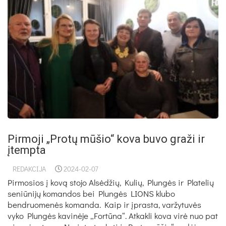
Pirmoji „Protų mūšio“ kova buvo graži ir
įtempta
REDAKCIJA
2024-02-07
Pirmosios į kovą stojo Alsėdžių, Kulių, Plungės ir Platelių
seniūnijų komandos bei Plungės LIONS klubo
bendruomenės komanda. Kaip ir įprasta, varžytuvės
vyko Plungės kavinėje „Fortūna“. Atkakli kova virė nuo pat