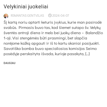
Velykiniai juokeliai
RIMANTAS GENTVILAS
2024-04-07
Šį kartą noriu aptarti keturis įvykius, kurie man pasirodė
svabūs. Pirmasis buvo tas, kad šiemet sutapo šv. Velykų
šventės antroji diena ir melo bei juokų diena – Balandžio
1-oji. Visi stengėmės būti prasmingi, bet slapčia
norėjome kažką apgauti ir iš to kartu skaniai pasijuokti.
Savotiška bomba buvo specialiosios komisijos Seimo
posėdyje perskaityta išvada, kurioje pasakyta, […]
DAUGIAU