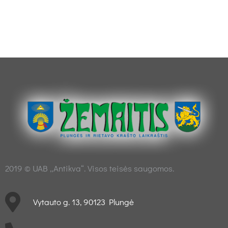
2019 © UAB „Antikva“. Visos teisės saugomos.
Vytauto g. 13, 90123 Plungė