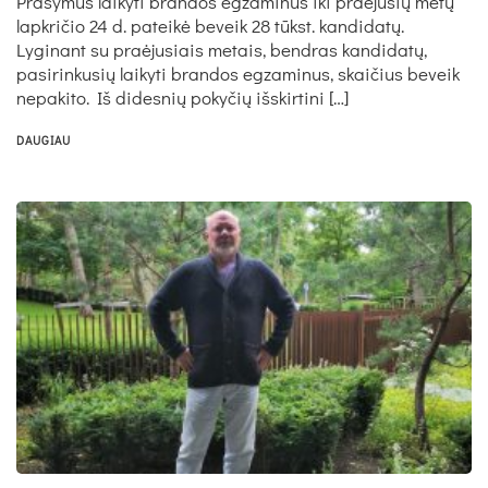
Prašymus laikyti brandos egzaminus iki praėjusių metų
lapkričio 24 d. pateikė beveik 28 tūkst. kandidatų.
Lyginant su praėjusiais metais, bendras kandidatų,
pasirinkusių laikyti brandos egzaminus, skaičius beveik
nepakito. Iš didesnių pokyčių išskirtini […]
DAUGIAU