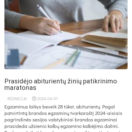
Prasidėjo abiturientų žinių patikrinimo
maratonas
REDAKCIJA
2024-04-07
Egzaminus laikys beveik 28 tūkst. abiturientų Pagal
patvirtintą brandos egzaminų tvarkaraštį 2024-aisiais
pagrindinės sesijos valstybiniai brandos egzaminai
prasideda užsienio kalbų egzamino kalbėjimo dalimi.