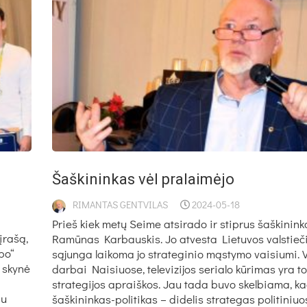
Šaškininkas vėl pralaimėjo
RIMANTAS GENTVILAS
2024-05-18
Prieš kiek metų Seime atsirado ir stiprus šaškinink
įrašą,
Ramūnas Karbauskis. Jo atvesta Lietuvos valstiečių
po“
sąjunga laikoma jo strateginio mąstymo vaisiumi. V
 skynė
darbai Naisiuose, televizijos serialo kūrimas yra t
strategijos apraiškos. Jau tada buvo skelbiama, ka
iu
šaškininkas-politikas – didelis strategas politiniuo