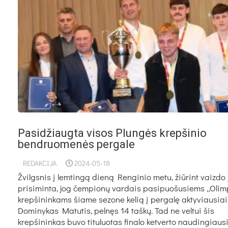
Pasidžiaugta visos Plungės krepšinio
bendruomenės pergale
REDAKCIJA
2024-05-18
Žvilgsnis į lemtingą dieną Renginio metu, žiūrint vaizdo 
prisiminta, jog čempionų vardais pasipuošusiems „Olim
krepšininkams šiame sezone kelią į pergalę aktyviausiai
Dominykas Matutis, pelnęs 14 taškų. Tad ne veltui šis
krepšininkas buvo tituluotas finalo ketverto naudingiaus