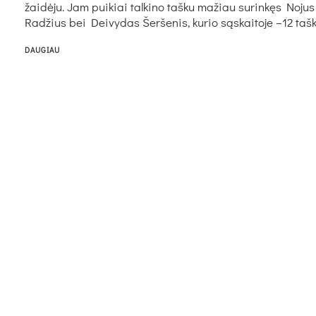
žaidėju. Jam puikiai talkino tašku mažiau surinkęs Nojus
Radžius bei Deivydas Šeršenis, kurio sąskaitoje –12 taškų
DAUGIAU