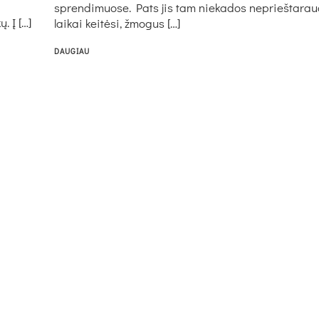
sprendimuose. Pats jis tam niekados neprieštarau
. Į […]
laikai keitėsi, žmogus […]
DAUGIAU