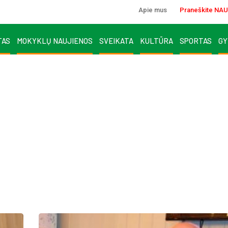
Apie mus
Praneškite NAU
TAS
MOKYKLŲ NAUJIENOS
SVEIKATA
KULTŪRA
SPORTAS
GY