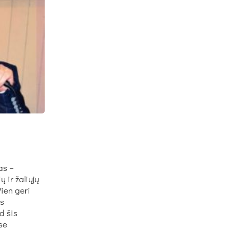
as –
 ir žaliųjų
ien geri
os
d šis
se