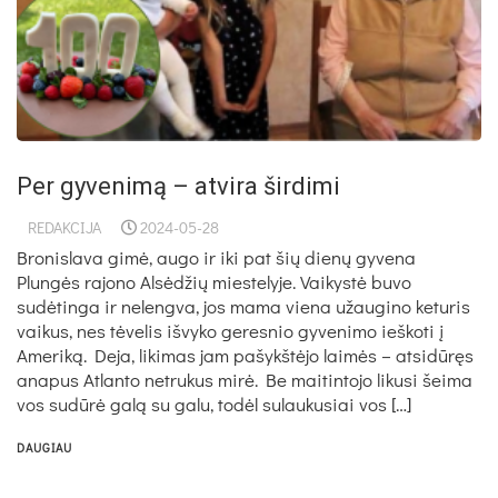
Per gyvenimą – atvira širdimi
REDAKCIJA
2024-05-28
Bronislava gimė, augo ir iki pat šių dienų gyvena
Plungės rajono Alsėdžių miestelyje. Vaikystė buvo
sudėtinga ir nelengva, jos mama viena užaugino keturis
vaikus, nes tėvelis išvyko geresnio gyvenimo ieškoti į
Ameriką. Deja, likimas jam pašykštėjo laimės – atsidūręs
anapus Atlanto netrukus mirė. Be maitintojo likusi šeima
vos sudūrė galą su galu, todėl sulaukusiai vos […]
DAUGIAU