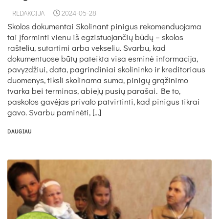
REDAKCIJA
2024-05-28
Skolos dokumentai Skolinant pinigus rekomenduojama
tai įforminti vienu iš egzistuojančių būdų – skolos
rašteliu, sutartimi arba vekseliu. Svarbu, kad
dokumentuose būtų pateikta visa esminė informacija,
pavyzdžiui, data, pagrindiniai skolininko ir kreditoriaus
duomenys, tiksli skolinama suma, pinigų grąžinimo
tvarka bei terminas, abiejų pusių parašai. Be to,
paskolos gavėjas privalo patvirtinti, kad pinigus tikrai
gavo. Svarbu paminėti, […]
DAUGIAU