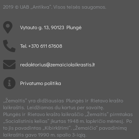
2019 © UAB „Antikva“. Visos teisės saugomos.
Vytauto g. 13, 90123 Plungė
Tel. +370 611 67608
redaktorius@zemaiciolaikrastis.lt
Privatumo politika
„Žemaitis“ yra didžiausias Plungės ir Rietavo krašto
laikraštis. Leidžiamas du kartus per savaitę.
Plungės ir Rietavo krašto laikraščio „Žemaitis“ pirmtakas
„Socialistinis kelias“ įkurtas 1948 m. lapkričio mėnesį. Po
to jis pavadintas „Kibirkštimi“. „Žemaičio“ pavadinimą
laikraštis gavo 1990 m. spalio 3-iąją.