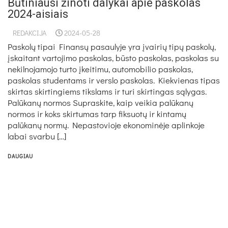
Būtiniausi žinoti dalykai apie paskolas
2024-aisiais
REDAKCIJA
2024-05-28
Paskolų tipai Finansų pasaulyje yra įvairių tipų paskolų,
įskaitant vartojimo paskolas, būsto paskolas, paskolas su
nekilnojamojo turto įkeitimu, automobilio paskolas,
paskolas studentams ir verslo paskolas. Kiekvienas tipas
skirtas skirtingiems tikslams ir turi skirtingas sąlygas.
Palūkanų normos Supraskite, kaip veikia palūkanų
normos ir koks skirtumas tarp fiksuotų ir kintamų
palūkanų normų. Nepastovioje ekonominėje aplinkoje
labai svarbu […]
DAUGIAU