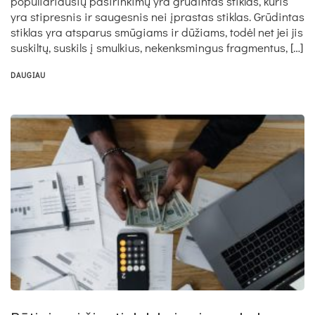
populiariausių pasirinkimų yra grūdintas stiklas, kuris
yra stipresnis ir saugesnis nei įprastas stiklas. Grūdintas
stiklas yra atsparus smūgiams ir dūžiams, todėl net jei jis
suskiltų, suskils į smulkius, nekenksmingus fragmentus, […]
DAUGIAU