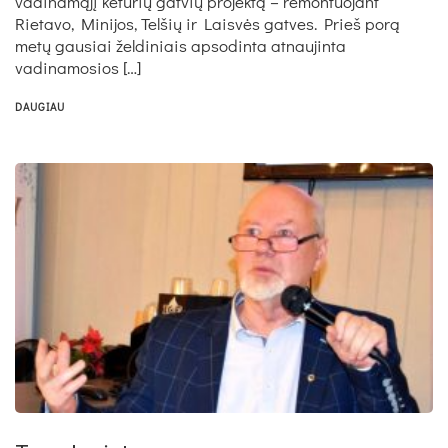
vadinamąjį keturių gatvių projektą – remontuojant
Rietavo, Minijos, Telšių ir Laisvės gatves. Prieš porą
metų gausiai želdiniais apsodinta atnaujinta
vadinamosios […]
DAUGIAU