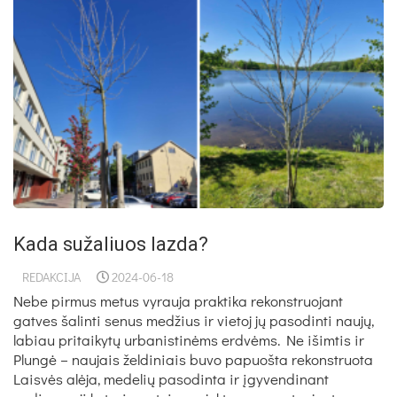
Kada sužaliuos lazda?
REDAKCIJA
2024-06-18
Nebe pirmus metus vyrauja praktika rekonstruojant
gatves šalinti senus medžius ir vietoj jų pasodinti naujų,
labiau pritaikytų urbanistinėms erdvėms. Ne išimtis ir
Plungė – naujais želdiniais buvo papuošta rekonstruota
Laisvės alėja, medelių pasodinta ir įgyvendinant