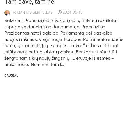
Tam davė, tam ne
RIMANTAS GENTVILAS
2024-06-18
Sakykim, Prancūzijoje ir Vokietijoje tų rinkimų rezultatai
supurtė valdančiąsias daugumas, o Prancūzijos
Prezidentas netgi paleido Parlamentą bei paskelbė
naujus rinkimus. Visgi naujo Europos Parlamento sudėtis
turėtų garantuoti, jog Europos „laivas“ nebus nei labai
įsiūbuotas, nei juo labiau paskęs. Bet kartu turėtų būti
žengta tam tikrų naujų žingsnių. Lietuvoje iš esmės –
nieko naujo. Neminint tam […]
DAUGIAU