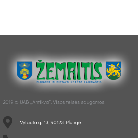
2019 © UAB „Antikva“. Visos teisės saugomos.
Vytauto g. 13, 90123 Plungė