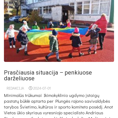
Prasčiausia situacija – penkiuose
darželiuose
REDAKCIJA
2024-07-01
Minimalūs trūkumai Ikimokyklinio ugdymo įstaigų
pastatų būklė aptarta per Plungės rajono savivaldybės
tarybos Švietimo, kultūros ir sporto komiteto posėdį. Anot
Vietos ūkio skyriaus vyresniojo specialisto Andriaus