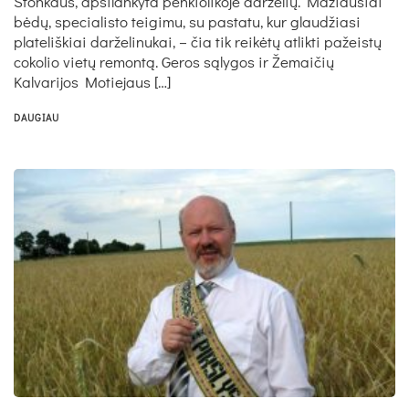
Stonkaus, apsilankyta penkiolikoje darželių. Mažiausiai
bėdų, specialisto teigimu, su pastatu, kur glaudžiasi
plateliškiai darželinukai, – čia tik reikėtų atlikti pažeistų
cokolio vietų remontą. Geros sąlygos ir Žemaičių
Kalvarijos Motiejaus […]
DAUGIAU