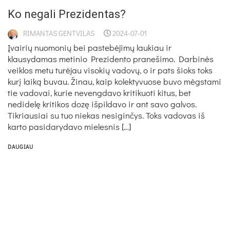
Ko negali Prezidentas?
RIMANTAS GENTVILAS
2024-07-01
Įvairių nuomonių bei pastebėjimų laukiau ir
klausydamas metinio Prezidento pranešimo. Darbinės
veiklos metu turėjau visokių vadovų, o ir pats šioks toks
kurį laiką buvau. Žinau, kaip kolektyvuose buvo mėgstami
tie vadovai, kurie nevengdavo kritikuoti kitus, bet
nedidelę kritikos dozę išpildavo ir ant savo galvos.
Tikriausiai su tuo niekas nesiginčys. Toks vadovas iš
karto pasidarydavo mielesnis […]
DAUGIAU