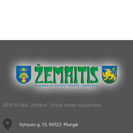
2019 © UAB „Antikva“. Visos teisės saugomos.
Vytauto g. 13, 90123 Plungė