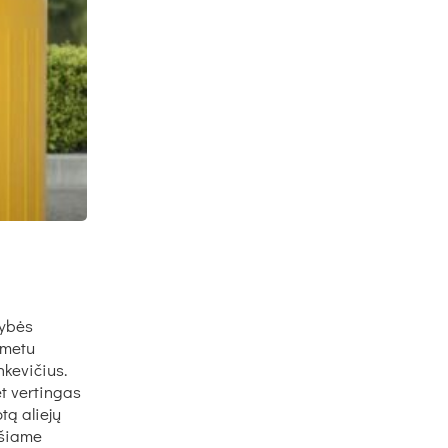
dybės
 metu
kevičius.
et vertingas
tą aliejų
ršiame