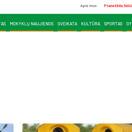
Apie mus
Praneškite NAU
TAS
MOKYKLŲ NAUJIENOS
SVEIKATA
KULTŪRA
SPORTAS
GY