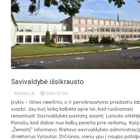
Savivaldybė išsikrausto
REDAKCIJA
2024-07-04
Įvykis – išties neeilinis, o ir persikraustymo priežastis la
svarbi. Jau kurį laiką kalbėta apie tai, kad ruošiamasi
remontuoti Savivaldybės pastatą, esantį Laisvės aikštėj
Panašu, kad dabar nuo kalbų pereita prie veiksmų. Kaip
„Žemaitį“ informavo Rietavo savivaldybės administraci
direktorius Vytautas Dičiūnas, vienu ypu į naujas patal