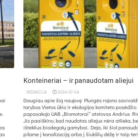
Konteineriai – ir panaudotam aliejui
REDAKCIJA
2024-07-04
bai
Daugiau apie šią naujovę Plungės rajono savival
tarybos Vietos ūkio ir ekologijos komiteto posėdžio
e.
papasakojo UAB „Biomotorai“ atstovas Andrius Rin
Jis paaiškino, kad naudotas aliejus nėra atlieka, b
jos
išteklius biodegalų gamybai. Deja, iki šiol panaudo
pas
pilame į kanalizaciją arba į šiukšlių dėžę ir taip te