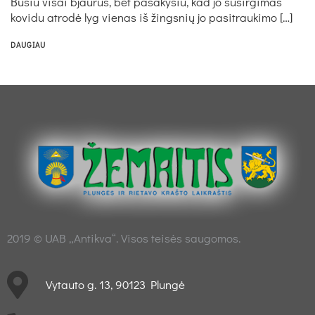
Būsiu visai bjaurus, bet pasakysiu, kad jo susirgimas
kovidu atrodė lyg vienas iš žingsnių jo pasitraukimo […]
DAUGIAU
2019 © UAB „Antikva“. Visos teisės saugomos.
Vytauto g. 13, 90123 Plungė