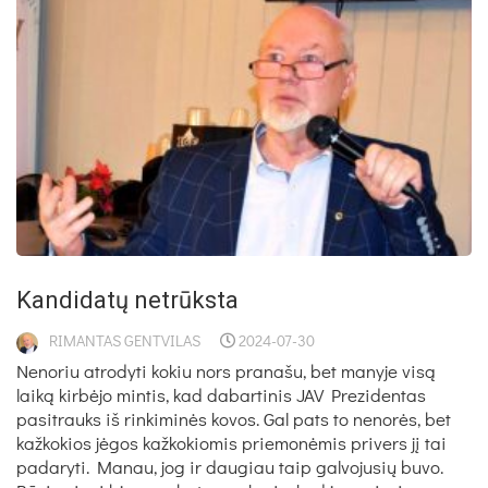
Kandidatų netrūksta
RIMANTAS GENTVILAS
2024-07-30
Nenoriu atrodyti kokiu nors pranašu, bet manyje visą
laiką kirbėjo mintis, kad dabartinis JAV Prezidentas
pasitrauks iš rinkiminės kovos. Gal pats to nenorės, bet
kažkokios jėgos kažkokiomis priemonėmis privers jį tai
padaryti. Manau, jog ir daugiau taip galvojusių buvo.