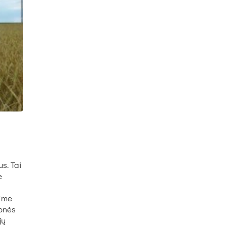
us. Tai
e
eime
monės
jų