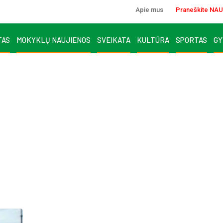
Apie mus
Praneškite NAU
TAS
MOKYKLŲ NAUJIENOS
SVEIKATA
KULTŪRA
SPORTAS
GY