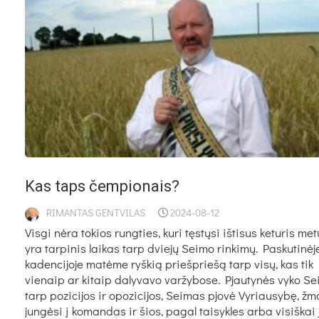
Kas taps čempionais?
RIMANTAS GENTVILAS
2024-08-12
Visgi nėra tokios rungties, kuri tęstųsi ištisus keturis met
yra tarpinis laikas tarp dviejų Seimo rinkimų. Paskutinėj
kadencijoje matėme ryškią priešpriešą tarp visų, kas tik
vienaip ar kitaip dalyvavo varžybose. Pjautynės vyko S
tarp pozicijos ir opozicijos, Seimas pjovė Vyriausybę, ž
jungėsi į komandas ir šios, pagal taisykles arba visiškai 