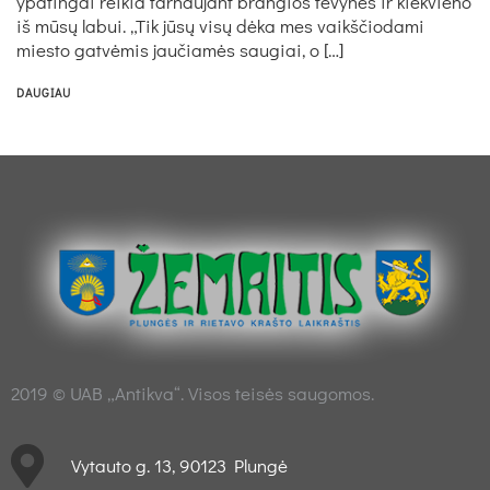
ypatingai reikia tarnaujant brangios tėvynės ir kiekvieno
iš mūsų labui. „Tik jūsų visų dėka mes vaikščiodami
miesto gatvėmis jaučiamės saugiai, o […]
DAUGIAU
2019 © UAB „Antikva“. Visos teisės saugomos.
Vytauto g. 13, 90123 Plungė