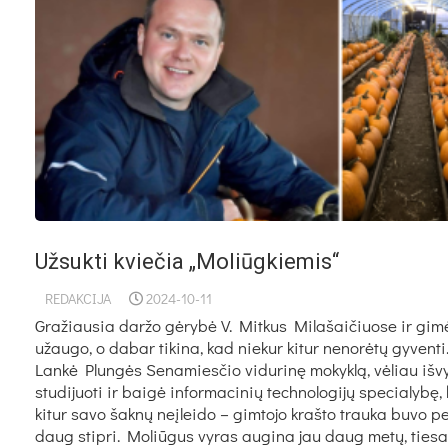
Užsukti kviečia „Moliūgkiemis“
REDAKCIJA
2024-10-11
Gražiausia daržo gėrybė V. Mitkus Milašaičiuose ir gimė
užaugo, o dabar tikina, kad niekur kitur nenorėtų gyventi
Lankė Plungės Senamiesčio vidurinę mokyklą, vėliau išv
studijuoti ir baigė informacinių technologijų specialybę,
kitur savo šaknų neįleido – gimtojo krašto trauka buvo p
daug stipri. Moliūgus vyras augina jau daug metų, tiesa