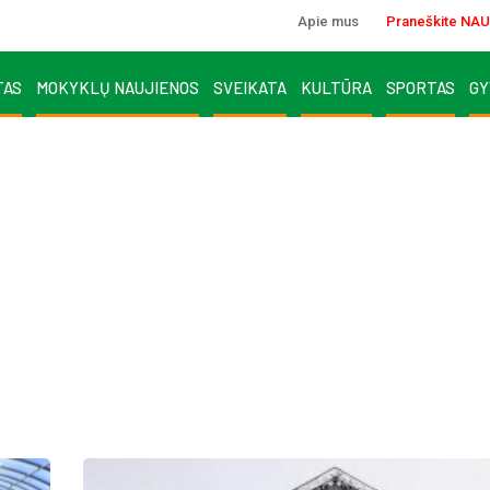
Apie mus
Praneškite NAU
TAS
MOKYKLŲ NAUJIENOS
SVEIKATA
KULTŪRA
SPORTAS
GY