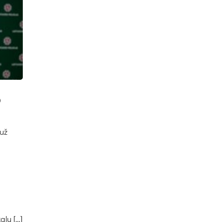
o
 už
alų […]