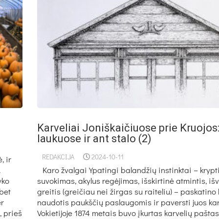
Karveliai Joniškaičiuose prie Kruojos
laukuose ir ant stalo (2)
REDAKCIJA
2024-10-11
, ir
.
Karo žvalgai Ypatingi balandžių instinktai – krypt
yko
suvokimas, akylus regėjimas, išskirtinė atmintis, iš
 bet
greitis (greičiau nei žirgas su raiteliu) – paskatino
er
naudotis paukščių paslaugomis ir paversti juos kar
, prieš
Vokietijoje 1874 metais buvo įkurtas karvelių paštas