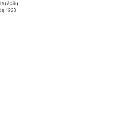
itų šalių
dę 1923