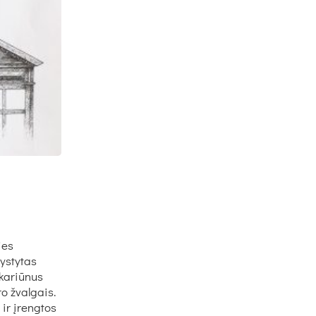
:
ies
vystytas
 kariūnus
o žvalgais.
 ir įrengtos