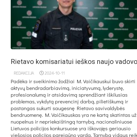
Rietavo komisariatui ieškos naujo vadov
REDAKCIJA
2024-10-11
Padėka ir sveikinimo žodžiai M. Vaičikauskui buvo skirti
aktyvų bendradarbiavimą, iniciatyvumą, lyderystę,
profesionalumą ir atsidavimą sprendžiant iškilusias
problemas, vykdytą prevencinį darbą, pilietiškumą ir
pastangas sukurti saugesnę Rietavo savivaldybės
bendruomenę. M. Vaičikauskas yra ne kartą skatintas už
nuopelnus ir nepriekaištingą tarnybą, nacionaliniuose
Lietuvos policijos konkursuose yra iškovojęs geriausio
viešosios policijos pareigūno vardą. Tarnybą vidaus reik