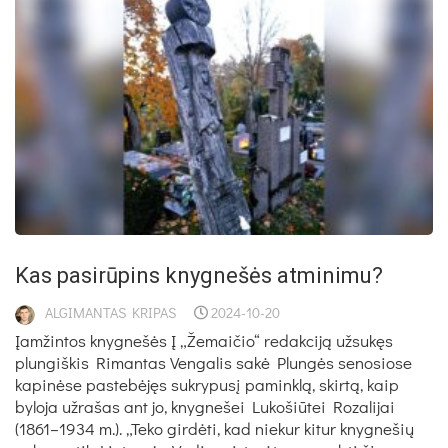
Kas pasirūpins knygnešės atminimu?
ALGIMANTAS KRIPAS
2024-10-20
Įamžintos knygnešės Į „Žemaičio“ redakciją užsukęs
plungiškis Rimantas Vengalis sakė Plungės senosiose
kapinėse pastebėjęs sukrypusį paminklą, skirtą, kaip
byloja užrašas ant jo, knygnešei Lukošiūtei Rozalijai
(1861–1934 m.). „Teko girdėti, kad niekur kitur knygnešių