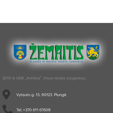
2019 © UAB „Antikva“. Visos teisės saugomos.
Vytauto g. 13, 90123 Plungė
Tel. +370 611 67608