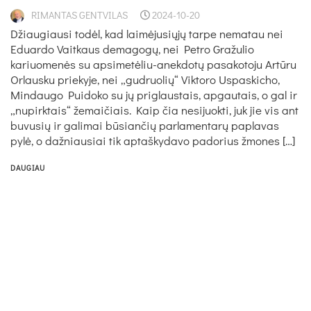
RIMANTAS GENTVILAS
2024-10-20
Džiaugiausi todėl, kad laimėjusiųjų tarpe nematau nei
Eduardo Vaitkaus demagogų, nei Petro Gražulio
kariuomenės su apsimetėliu-anekdotų pasakotoju Artūru
Orlausku priekyje, nei „gudruolių“ Viktoro Uspaskicho,
Mindaugo Puidoko su jų priglaustais, apgautais, o gal ir
„nupirktais“ žemaičiais. Kaip čia nesijuokti, juk jie vis ant
buvusių ir galimai būsiančių parlamentarų paplavas
pylė, o dažniausiai tik aptaškydavo padorius žmones […]
DAUGIAU