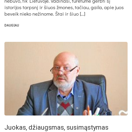
nebuvo, tik Lietuvoje. Vadinasi, turėtume gerbti šį
istorijos tarpsnį ir šiuos žmones, tačiau, gaila, apie juos
beveik nieko nežinome. Štai ir šiuo […]
DAUGIAU
Juokas, džiaugsmas, susimąstymas