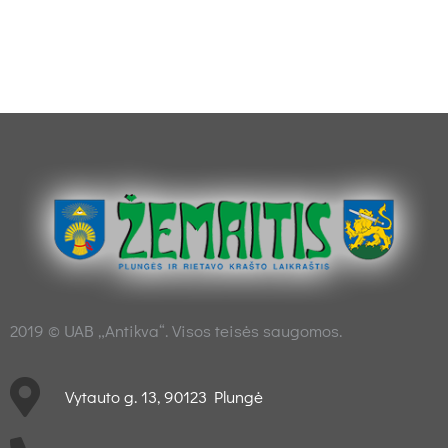
2019 © UAB „Antikva“. Visos teisės saugomos.
Vytauto g. 13, 90123 Plungė