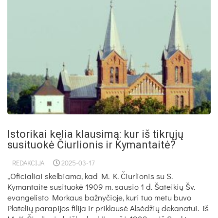
Istorikai kelia klausimą: kur iš tikrųjų
susituokė Čiurlionis ir Kymantaitė?
REDAKCIJA
2025-03-17
„Oficialiai skelbiama, kad M. K. Čiurlionis su S.
Kymantaite susituokė 1909 m. sausio 1 d. Šateikių Šv.
evangelisto Morkaus bažnyčioje, kuri tuo metu buvo
Platelių parapijos filija ir priklausė Alsėdžių dekanatui. Iš