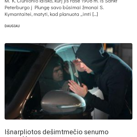
M. K. Čiurlionio laiško, kurį jis rašė 1908 m. iš Sankt
Peterburgo į Plungę savo būsimai žmonai S.
Kymantaitei, matyti, kad planuota „imti […]
DAUGIAU
Išnarpliotos dešimtmečio senumo