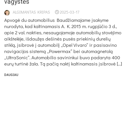
vagystės
ALGIMANTAS KRIPAS
2025-03-17
Apvogė du automobilius Baudžiamajame įsakyme
nurodyta, kad kaltinamasis A. K. 2015 m. rugpjūčio 3 d.,
apie 2 val. nakties, nesaugojamoje automobilių stovėjimo
aikštelėje, išdaužęs dešinės pusės priekinių durelių
stiklą, įsibrovė į automobilį „Opel Vivaro“ ir pasisavino
navigacijos sistemą „Powermax“ bei automagnetolą
„UltraSonic“. Automobilio savininkui buvo padaryta 400
eurų turtinė žala. Tą pačią naktį kaltinamasis įsibrovė […]
DAUGIAU