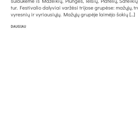
su­lau­kė­me iš Ma­žei­kių, Plun­gės, Tel­šių, Pla­te­lių, Ša­tei­kių
tur. Fes­ti­va­lio da­ly­viai var­žė­si tri­jo­se gru­pė­se: ma­žų­jų, tr
vy­res­nių ir vy­riau­sių­jų. Ma­žų­jų gru­pė­je lai­mė­jo šo­kių […]
DAUGIAU