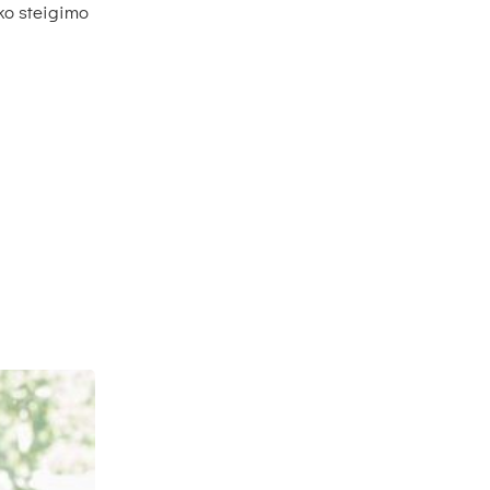
­ko stei­gi­mo