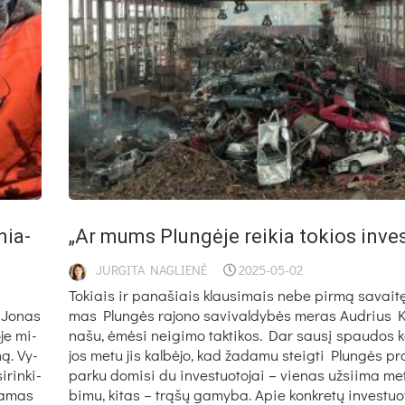
nia­
„Ar mums Plun­gė­je rei­kia to­kios in­ves­t
JURGITA NAGLIENĖ
2025-05-02
To­kiais ir pa­na­šiais klau­si­mais ne­be pir­mą sa­vai­t
ų Jo­nas
mas Plun­gės ra­jo­no sa­vi­val­dy­bės me­ras Aud­rius Kl
­je mi­
na­šu, ėmė­si nei­gi­mo tak­ti­kos. Dar sau­sį spau­dos ko
ną. Vy­
jos me­tu jis kal­bė­jo, kad ža­da­mu steig­ti Plun­gės p
­rin­ki­
par­ku do­mi­si du in­ves­tuo­to­jai – vie­nas už­sii­ma me­
­da­mas
bi­mu, ki­tas – trą­šų ga­my­ba. Apie konk­re­tų in­ves­tuo­