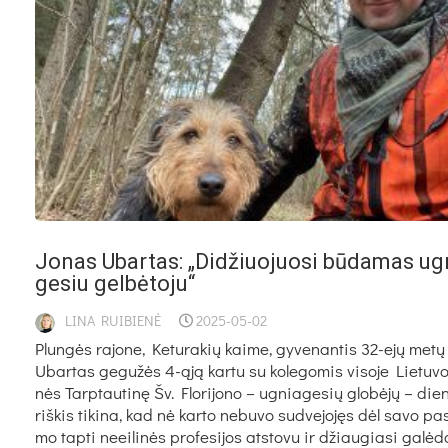
Jo­nas Ubar­tas: „Di­džiuo­juo­si bū­da­mas ug­
ge­siu gel­bė­to­ju“
LINA RUIBIENĖ
2025-05-02
Plun­gės ra­jo­ne, Ke­tu­ra­kių kai­me, gy­ve­nan­tis 32-ejų me­t
Ubar­tas ge­gu­žės 4-ąją kar­tu su ko­le­go­mis vi­so­je Lie­tu­vo
nės Tarp­tau­ti­nę Šv. Flo­ri­jo­no – ug­nia­ge­sių glo­bė­jų – die­
riš­kis ti­ki­na, kad nė kar­to ne­bu­vo su­dve­jo­jęs dėl sa­vo pa­si
mo tap­ti neei­li­nės pro­fe­si­jos at­sto­vu ir džiau­gia­si ga­lė