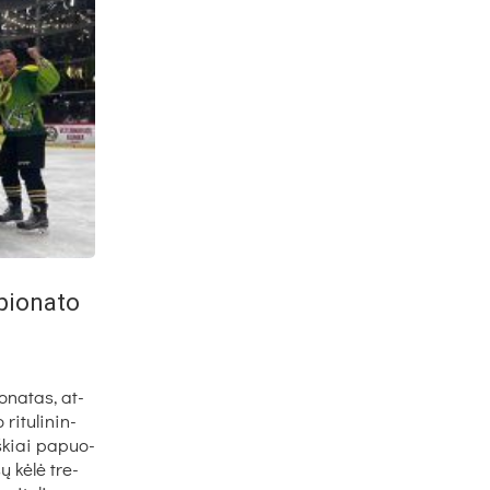
pio­na­to
o­na­tas, at­
i­tu­li­nin­
š­kiai pa­puo­
šų kė­lė tre­