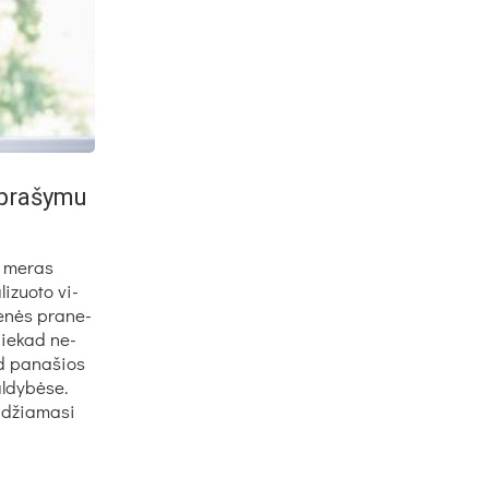
i­pra­šy­mu
i me­ras
i­zuo­to vi­
ie­nės pra­ne­
 nie­kad ne­
ad pa­na­šios
l­dy­bė­se.
­džia­ma­si