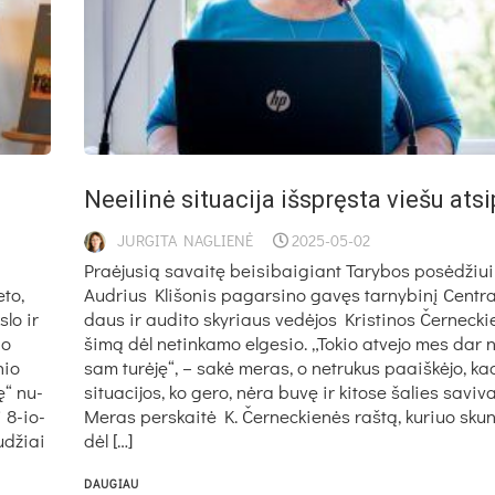
Neei­li­nė si­tua­ci­ja iš­spręs­ta vie­šu at­s
JURGITA NAGLIENĖ
2025-05-02
Praė­ju­sią sa­vai­tę bei­si­bai­giant Ta­ry­bos po­sė­džiu
­to,
Aud­rius Kli­šo­nis pa­gar­si­no ga­vęs tar­ny­bi­nį Cent­ra­l
­lo ir
daus ir au­di­to sky­riaus ve­dė­jos Kris­ti­nos Čer­nec­k
io
ši­mą dėl ne­tin­ka­mo el­ge­sio. „To­kio at­ve­jo mes dar
­nio
sam tu­rė­ję“, – sa­kė me­ras, o ne­tru­kus paaiš­kė­jo, k
ę“ nu­
si­tua­ci­jos, ko ge­ro, nė­ra bu­vę ir ki­to­se ša­lies sa­vi­va
ai 8-io­
Me­ras per­skai­tė K. Čer­nec­kie­nės raš­tą, ku­riuo skun
u­džiai
dėl […]
DAUGIAU