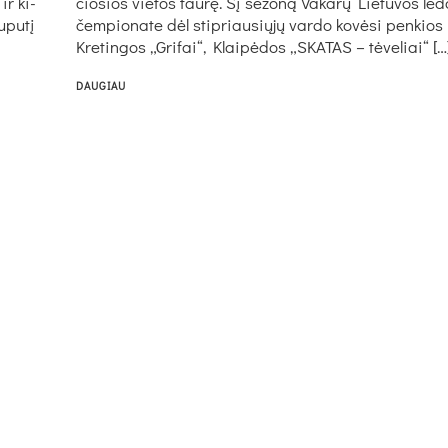
 ir ki­
čio­sios vie­tos tau­rę. Šį se­zo­ną Va­ka­rų Lie­tu­vos le­do 
u­pu­tį
čem­pio­na­te dėl stip­riau­sių­jų var­do ko­vė­si pen­kio
Kre­tin­gos „Gri­fai“, Klai­pė­dos „SKA­TAS – tė­ve­liai“ […
DAUGIAU