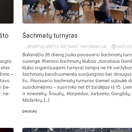
š­to
Šach­ma­tų tur­ny­ras
„SPORTUOJANTIS RIETAVAS“ INFORMACIJA
2025-05
Ba­lan­džio 26 die­ną įvy­ko pa­va­sa­rio šach­ma­tų tur­ny
su­ren­gė Rie­ta­vo šach­ma­tų klu­bas „Ka­ra­liaus Gam­b
aig­ta
klu­bo or­ga­ni­zuo­ja­mi tur­ny­rai tam­pa ne tik var­žy­bo­
is­tas
šach­ma­tų bend­ruo­me­nės su­si­jun­gi­mo bei drau­gys
­di­mo –
liu. Pa­va­sa­rio šach­ma­tų tur­ny­ras šie­met su­lau­kė 
­ta­vo
su­si­do­mė­ji­mo – su­si­rin­ko net 61 žai­dė­jas iš 15 Lie­
ui be­
ir mies­te­lių: Šiau­lių, Klai­pė­dos, Jur­bar­ko, Gargž­dų,
E. ne­
Ma­žei­kių, […]
DAUGIAU