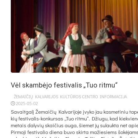
Vėl skam­bė­jo fes­ti­va­lis „Tuo rit­mu“
ŽEMAIČIŲ KALVARIJOS KULTŪROS CENTRO INFORMACIJA
2025-05-02
Sa­vait­ga­lį Že­mai­čių Kal­va­ri­jo­je įvy­ko jau kas­me­ti­niu ta­
kių fes­ti­va­lis-kon­kur­sas „Tuo rit­mu“. Džiu­gu, kad kiek­vie­
me­tais da­ly­vių skai­čius au­ga, šie­met jų su­lauk­ta net ap
Pir­mo­ji fes­ti­va­lio die­na bu­vo skir­ta ma­žie­siems šo­kė­jams