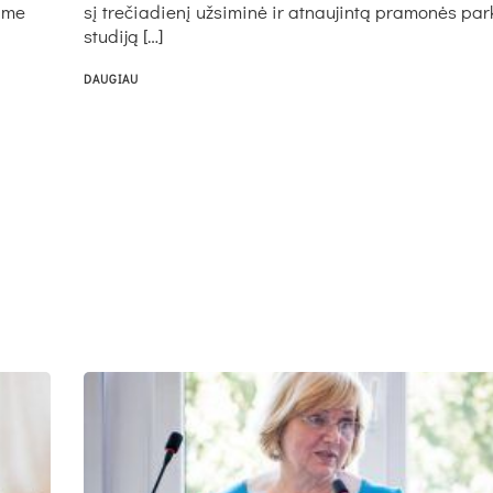
a­me
sį tre­čia­die­nį už­si­mi­nė ir at­nau­jin­tą pra­mo­nės par
stu­di­ją […]
DAUGIAU