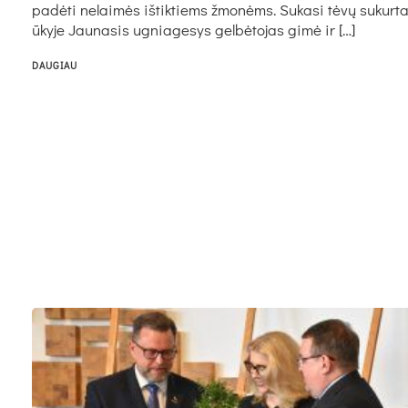
pa­dė­ti ne­lai­mės iš­tik­tiems žmo­nėms. Su­ka­si tė­vų su­kur­t
ūky­je Jau­na­sis ug­nia­ge­sys gel­bė­to­jas gi­mė ir […]
DAUGIAU