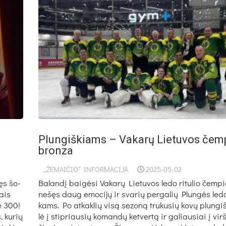
Plun­giš­kiams – Va­ka­rų Lie­tu­vos čem­
bron­za
„ŽEMAIČIO“ INFORMACIJA
2025-05-02
pęs šo­
Ba­lan­dį bai­gė­si Va­ka­rų Lie­tu­vos le­do ri­tu­lio čem­pi
nais
ne­šęs daug emo­ci­jų ir sva­rių per­ga­lių Plun­gės le­do r
ie 300!
kams. Po at­kak­lių vi­są se­zo­ną tru­ku­sių ko­vų plun­gi
, ku­rių
lė į stip­riau­sių ko­man­dų ket­ver­tą ir ga­liau­siai į vir­