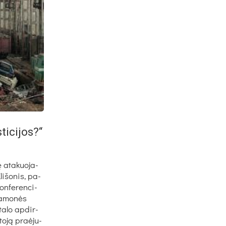
i­ci­jos?“
ę ata­kuo­ja­
i­šo­nis, pa­
n­fe­ren­ci­
ra­mo­nės
ta­lo ap­dir­
to­ją praė­ju­