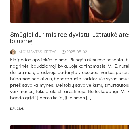
Smū­giai du­ri­mis re­ci­dy­vis­tui už­trau­kė are
baus­mę
ALGIMANTAS KRIPAS
2025-05-02
Klai­pė­dos apy­lin­kės teis­mo Plun­gės rū­muo­se ne­se­niai b
nag­ri­nė­ti bau­džia­mo­ji by­la. Jo­je kal­ti­na­ma­sis M. E. nu­te
dėl šių me­tų pra­džio­je pa­da­ry­to vie­šo­sios tvar­kos pa­žei
bū­da­mas ne­blai­vus, bend­ra­bu­čio ko­ri­do­riu­je vy­ras smur
prieš sa­vo kai­my­nes. Dėl to­kių sa­vo veiks­mų smur­tau­to­j
veik mė­ne­sį teks pra­leis­ti areš­ti­nė­je. Be to, ka­dan­gi M. 
ban­do grįž­ti į do­ros ke­lią, jį teis­mas […]
DAUGIAU