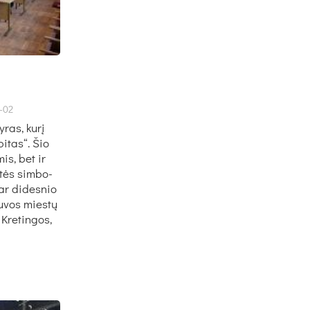
-02
­ras, ku­rį
i­tas“. Šio
mis, bet ir
­tės sim­bo­
dar di­des­nio
tu­vos mies­tų
 Kre­tin­gos,