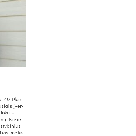
net 40 Plun­
u­siais įver­
in­ku. –
­nų. Ko­kie
s­ty­bi­nius
i­kos, ma­te­