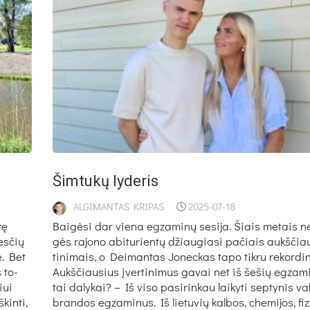
Šim­tu­kų ly­de­ris
ALGIMANTAS KRIPAS
2025-07-18
rę
Bai­gė­si dar vie­na eg­za­mi­nų se­si­ja. Šiais me­tais 
es­čių
gės ra­jo­no abi­tu­rien­tų džiau­gia­si pa­čiais aukš­čia
se. Bet
ti­ni­mais, o Dei­man­tas Jo­nec­kas ta­po tik­ru re­kor­di­n
s to­
Aukš­čiau­sius įver­ti­ni­mus ga­vai net iš še­šių eg­za­mi
iui
tai da­ly­kai? – Iš vi­so pa­si­rin­kau lai­ky­ti sep­ty­nis val
kin­ti,
bran­dos eg­za­mi­nus. Iš lie­tu­vių kal­bos, che­mi­jos, fi­z