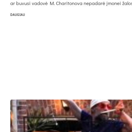
ar bu­vu­si va­do­vė M. Cha­ri­to­no­va ne­pa­da­rė įmo­nei ža­los
DAUGIAU