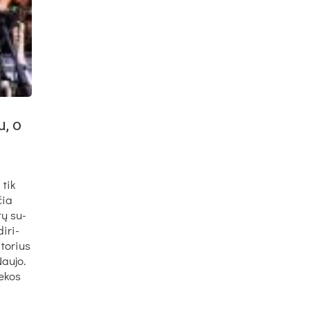
u, o
 tik
čia
­tų su­
i­ri­
­to­rius
Nau­jo.
e­kos