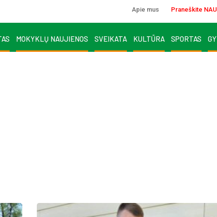
Apie mus
Praneškite NAU
TAS
MOKYKLŲ NAUJIENOS
SVEIKATA
KULTŪRA
SPORTAS
GY