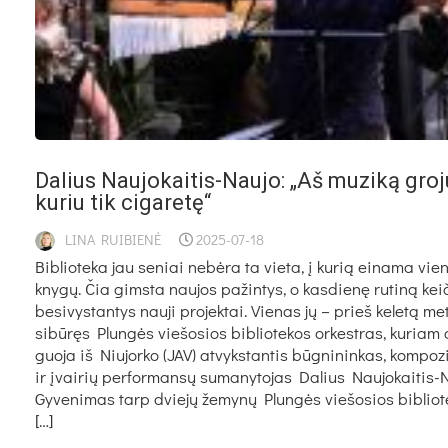
Da­lius Nau­jo­kai­tis-Nau­jo: „Aš mu­zi­ką gro­j
ku­riu tik ci­ga­re­tę“
LINA RUIBIENĖ
2025-07-18
Bib­lio­te­ka jau se­niai ne­bė­ra ta vie­ta, į ku­rią ei­na­ma vien
kny­gų. Čia gims­ta nau­jos pa­žin­tys, o kas­die­nę ru­ti­ną kei­
be­si­vys­tan­tys nau­ji pro­jek­tai. Vie­nas jų – prieš ke­le­tą me
si­bū­ręs Plun­gės vie­šo­sios bib­lio­te­kos or­kest­ras, ku­riam d
guo­ja iš Niu­jor­ko (JAV) at­vyks­tan­tis būg­ni­nin­kas, kom­po­zi
ir įvai­rių per­for­man­sų su­ma­ny­to­jas Da­lius Nau­jo­kai­tis-
Gy­ve­ni­mas tarp dvie­jų že­my­nų Plun­gės vie­šo­sios bib­lio­t
[…]