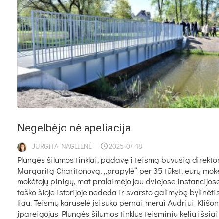
Ne­gel­bė­jo nė ape­lia­ci­ja
JURGITA NAGLIENĖ
2025-07-18
Plun­gės ši­lu­mos tink­lai, pa­da­vę į teis­mą bu­vu­sią di­rek­to­
Mar­ga­ri­tą Cha­ri­to­no­vą, „pra­py­lė“ per 35 tūkst. eu­rų mo­k
mo­kė­to­jų pi­ni­gų, mat pra­lai­mė­jo jau dvie­jo­se ins­tan­ci­jo­
taš­ko šio­je is­to­ri­jo­je ne­de­da ir svars­to ga­li­my­bę by­li­nė­ti
liau. Teis­mų ka­ru­se­lė įsi­su­ko per­nai me­rui Aud­riui Kli­šo­n
įpa­rei­go­jus Plun­gės ši­lu­mos tink­lus teis­mi­niu ke­liu iš­siaiš­