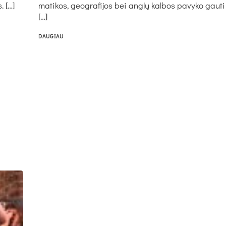
. […]
ma­ti­kos, geog­ra­fi­jos bei ang­lų kal­bos pa­vy­ko gau­ti
[…]
DAUGIAU