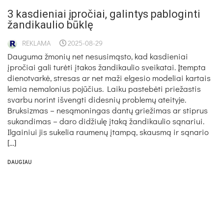
3 kasdieniai įpročiai, galintys pabloginti
žandikaulio būklę
REKLAMA
2025-08-29
Dauguma žmonių net nesusimąsto, kad kasdieniai
įpročiai gali turėti įtakos žandikaulio sveikatai. Įtempta
dienotvarkė, stresas ar net maži elgesio modeliai kartais
lemia nemalonius pojūčius. Laiku pastebėti priežastis
svarbu norint išvengti didesnių problemų ateityje.
Bruksizmas – nesąmoningas dantų griežimas ar stiprus
sukandimas – daro didžiulę įtaką žandikaulio sąnariui.
Ilgainiui jis sukelia raumenų įtampą, skausmą ir sąnario
[…]
DAUGIAU