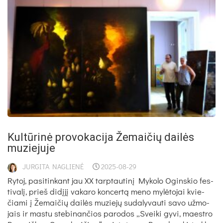
Kultūrinė provokacija Žemaičių dailės
muziejuje
JURGITA NAGLIENĖ
2025-08-29
Ry­toj, pa­si­tin­kant jau XX tarp­tau­ti­nį My­ko­lo Ogins­kio fes­
ti­va­lį, prieš di­dį­jį va­ka­ro kon­cer­tą me­no my­lė­to­jai kvie­
čia­mi į Že­mai­čių dai­lės mu­zie­jų su­da­ly­vau­ti sa­vo už­mo­
jais ir mas­tu ste­bi­nan­čios pa­ro­dos „Svei­ki gy­vi, maest­ro