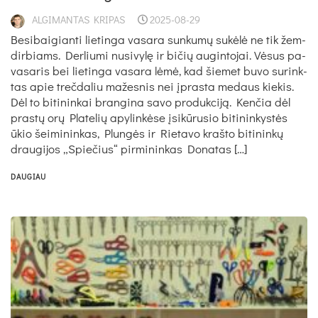
ALGIMANTAS KRIPAS
2025-08-29
Be­si­bai­gian­ti lie­tin­ga va­sa­ra sun­ku­mų su­kė­lė ne tik žem­
dir­biams. Der­liu­mi nu­si­vy­lę ir bi­čių au­gin­to­jai. Vė­sus pa­
va­sa­ris bei lie­tin­ga va­sa­ra lė­mė, kad šie­met bu­vo su­rink­
tas apie treč­da­liu ma­žes­nis nei įpras­ta me­daus kie­kis.
Dėl to bi­ti­nin­kai bran­gi­na sa­vo pro­duk­ci­ją. Ken­čia dėl
pra­stų orų Pla­te­lių apy­lin­kė­se įsi­kū­ru­sio bi­ti­nin­kys­tės
ūkio šei­mi­nin­kas, Plun­gės ir Rie­ta­vo kraš­to bi­ti­nin­kų
drau­gi­jos „Spie­čius“ pir­mi­nin­kas Do­na­tas […]
DAUGIAU