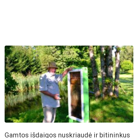
Gam­tos iš­dai­gos nu­skriau­dė ir bi­ti­nin­kus