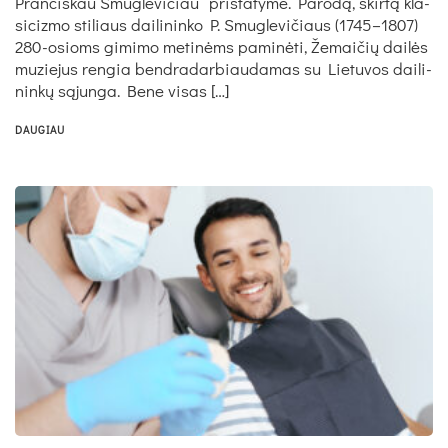
Pran­ciš­kau Smug­le­vi­čiau“ pri­sta­ty­me. Pa­ro­dą, skir­tą kla­
si­ciz­mo sti­liaus dai­li­nin­ko P. Smug­le­vi­čiaus (1745–1807)
280-osioms gi­mi­mo me­ti­nėms pa­mi­nė­ti, Že­mai­čių dai­lės
mu­zie­jus rengia bend­ra­dar­biau­da­mas su Lie­tu­vos dai­li­
nin­kų są­jun­ga. Be­ne vi­sas […]
DAUGIAU