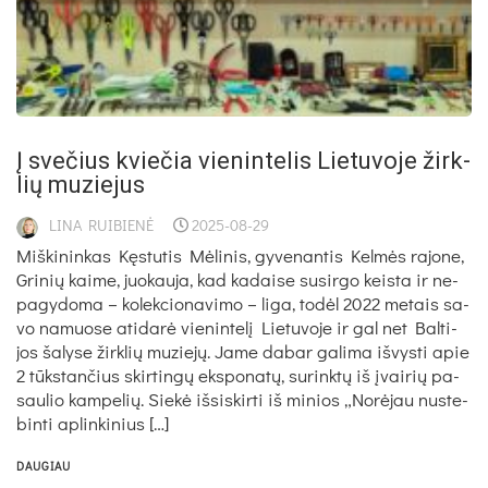
Į sve­čius kvie­čia vie­nin­te­lis Lie­tu­vo­je žirk­
lių mu­zie­jus
LINA RUIBIENĖ
2025-08-29
Miš­ki­nin­kas Kęs­tu­tis Mė­li­nis, gy­ve­nan­tis Kel­mės ra­jo­ne,
Gri­nių kai­me, juo­kau­ja, kad ka­dai­se su­si­rgo keis­ta ir ne­
pa­gy­do­ma – ko­lek­cio­na­vi­mo – li­ga, to­dėl 2022 me­tais sa­
vo na­muo­se ati­da­rė vie­nin­te­lį Lie­tu­vo­je ir gal net Bal­ti­
jos ša­ly­se žirk­lių mu­zie­jų. Ja­me da­bar ga­li­ma iš­vys­ti apie
2 tūks­tan­čius skir­tin­gų eks­po­na­tų, su­rink­tų iš įvai­rių pa­
sau­lio kam­pe­lių. Sie­kė iš­si­skir­ti iš mi­nios „No­rė­jau nu­ste­
bin­ti ap­lin­ki­nius […]
DAUGIAU