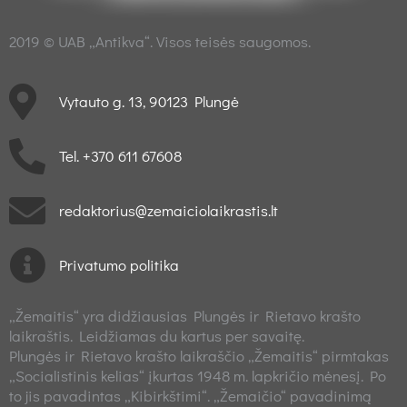
2019 © UAB „Antikva“. Visos teisės saugomos.
Vytauto g. 13, 90123 Plungė
Tel. +370 611 67608
redaktorius@zemaiciolaikrastis.lt
Privatumo politika
„Žemaitis“ yra didžiausias Plungės ir Rietavo krašto
laikraštis. Leidžiamas du kartus per savaitę.
Plungės ir Rietavo krašto laikraščio „Žemaitis“ pirmtakas
„Socialistinis kelias“ įkurtas 1948 m. lapkričio mėnesį. Po
to jis pavadintas „Kibirkštimi“. „Žemaičio“ pavadinimą